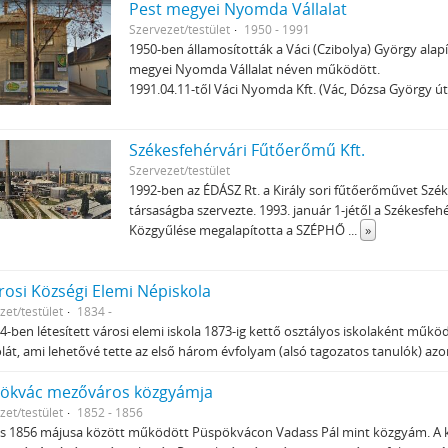
Pest megyei Nyomda Vállalat
Szervezet/testület
1950 - 1991
1950-ben államosították a Váci (Czibolya) György alapí
megyei Nyomda Vállalat néven működött.
1991.04.11-től Váci Nyomda Kft. (Vác, Dózsa György út
Székesfehérvári Fűtőerőmű Kft.
Szervezet/testület
1992-ben az ÉDÁSZ Rt. a Király sori fűtőerőművet Szé
társaságba szervezte. 1993. január 1-jétől a Székesfeh
Közgyűlése megalapította a SZÉPHŐ
...
»
rosi Községi Elemi Népiskola
zet/testület
1834 -
4-ben létesített városi elemi iskola 1873-ig kettő osztályos iskolaként mű
olát, ami lehetővé tette az első három évfolyam (alsó tagozatos tanulók) 
ökvác mezőváros közgyámja
zet/testület
1852 - 1856
s 1856 májusa között működött Püspökvácon Vadass Pál mint közgyám. A k