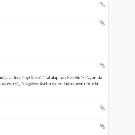
ja a Dercsényi Dezső által alapított Pestvidéki Nyomda
város és a régió legjelentősebb nyomdaüzemévé nőtte ki