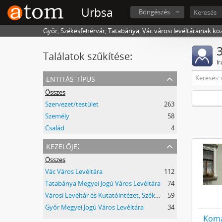
Urbsa
Böngészés
Győr, Székesfehérvár, Tatabánya, Vác városi levéltárainak kö
3
Találatok szűkítése:
I
entitás típus
Összes
Szervezet/testület
263
Személy
58
Család
4
kezelője:
Összes
Vác Város Levéltára
112
Tatabánya Megyei Jogú Város Levéltára
74
Városi Levéltár és Kutatóintézet, Székesfehérvár
59
Győr Megyei Jogú Város Levéltára
34
Komá
1
1