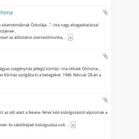
tthona
 siketnémáknak Oskolája…”- írta nagy elragadtatással
ztőjének.
nkban az áldozatos szervezőmunka,
...
»
gyas szegényház jellegű kórház –ma Idősek Otthona-,
s Kórház szolgálta ki a betegeket. 1946. február 28-án a
az idő alatt a fekete- fehér kézi kidolgozástól eljutottak a
mek- és tablóképek kidolgozása volt.
...
»