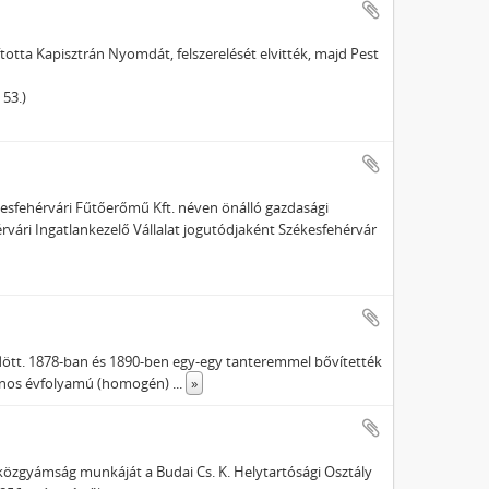
totta Kapisztrán Nyomdát, felszerelését elvitték, majd Pest
 53.)
kesfehérvári Fűtőerőmű Kft. néven önálló gazdasági
érvári Ingatlankezelő Vállalat jogutódjaként Székesfehérvár
ködött. 1878-ban és 1890-ben egy-egy tanteremmel bővítették
azonos évfolyamú (homogén)
...
»
özgyámság munkáját a Budai Cs. K. Helytartósági Osztály