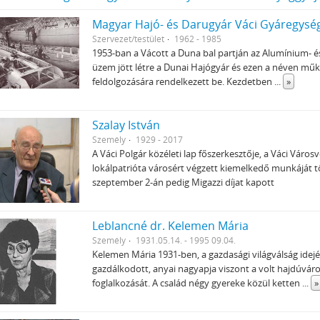
Magyar Hajó- és Darugyár Váci Gyáregysé
Szervezet/testület
1962 - 1985
1953-ban a Vácott a Duna bal partján az Alumínium- é
üzem jött létre a Dunai Hajógyár és ezen a néven műkö
feldolgozására rendelkezett be. Kezdetben
...
»
Szalay István
Személy
1929 - 2017
A Váci Polgár közéleti lap főszerkesztője, a Váci Vár
lokálpatrióta városért végzett kiemelkedő munkáját tö
szeptember 2-án pedig Migazzi díjat kapott
Leblancné dr. Kelemen Mária
Személy
1931.05.14. - 1995 09.04.
Kelemen Mária 1931-ben, a gazdasági világválság ide
gazdálkodott, anyai nagyapja viszont a volt hajdúváros
foglalkozását. A család négy gyereke közül ketten
...
»