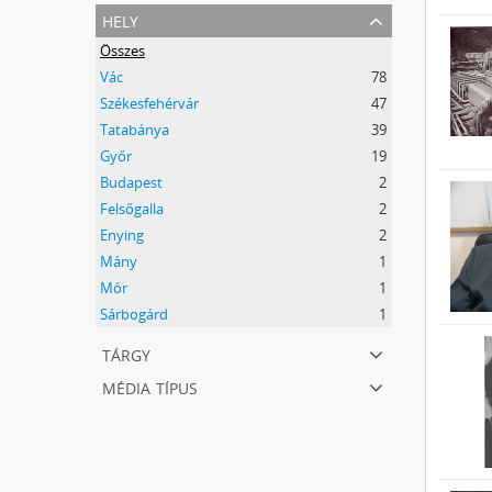
1
hely
Összes
Vác
78
Székesfehérvár
47
Tatabánya
39
Győr
19
Budapest
2
Felsőgalla
2
Enying
2
Mány
1
Mór
1
Sárbogárd
1
tárgy
média típus