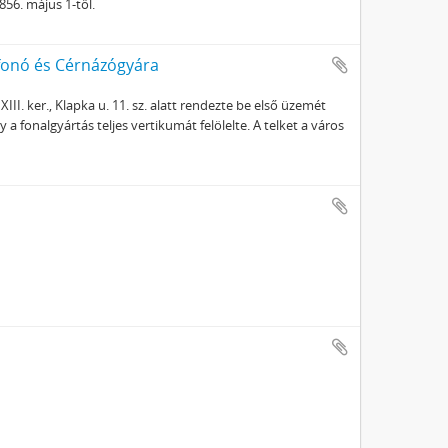
56. május 1-től.
fonó és Cérnázógyára
II. ker., Klapka u. 11. sz. alatt rendezte be első üzemét
a fonalgyártás teljes vertikumát felölelte. A telket a város