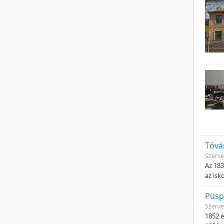
Tóvá
Szerve
Az 183
az isk
Püsp
Szerve
1852 é