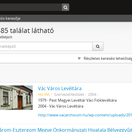
zös keresője
85 találat látható
ratképző
Részletes keresési lehetősé
Vác Város Levéltára
HU VVL
Szervezet/testület
2004 -
1979 - Pest Megyei Levéltár Váci Fióklevéltára
2004 - Vác Város Levéltára
http://www.vacarchivum.hu/wp-content/uploads/2011
rom-Esztergom Megye Önkormányzati Hivatala Bélyeggyűjt