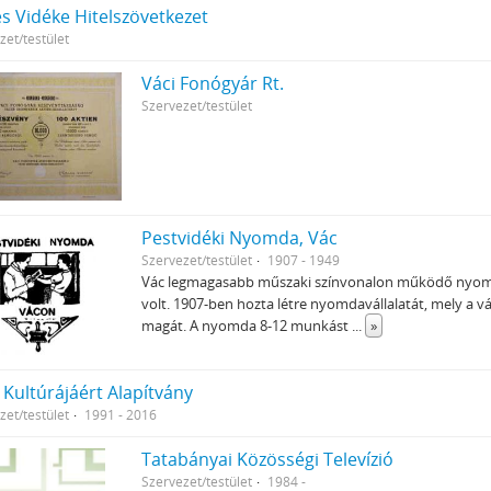
s Vidéke Hitelszövetkezet
zet/testület
Váci Fonógyár Rt.
Szervezet/testület
Pestvidéki Nyomda, Vác
Szervezet/testület
1907 - 1949
Vác legmagasabb műszaki színvonalon működő nyomdá
volt. 1907-ben hozta létre nyomdavállalatát, mely a 
magát. A nyomda 8-12 munkást
...
»
 Kultúrájáért Alapítvány
zet/testület
1991 - 2016
Tatabányai Közösségi Televízió
Szervezet/testület
1984 -