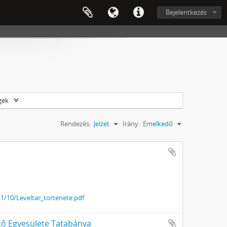
Bejelentkezés
gek
Rendezés:
Jelzet
Irány:
Emelkedő
/10/Leveltar_tortenete.pdf
ő Egyesülete Tatabánya