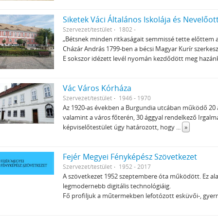
Siketek Váci Általános Iskolája és Nevelőo
Szervezet/testület
1802 -
„Bétsnek minden ritkaságait semmissé tette előttem a
Cházár András 1799-ben a bécsi Magyar Kurír szerkes
E sokszor idézett levél nyomán kezdődött meg hazá
Vác Város Kórháza
Szervezet/testület
1946 - 1970
Az 1920-as években a Burgundia utcában működő 20 á
valamint a város főterén, 30 ággyal rendelkező Irgalma
képviselőtestület úgy határozott, hogy
...
»
Fejér Megyei Fényképész Szövetkezet
Szervezet/testület
1952 - 2017
A szövetkezet 1952 szeptembere óta működött. Ez alatt 
legmodernebb digitális technológiáig.
Fő profiljuk a műtermekben lefotózott esküvői-, gyer