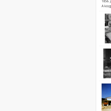
1856. 
A köz