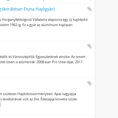
g (korábban Duna Hajógyár)
s Horganyfeldolgozó Vállalatra alapozva egy új hajóépítő
dött 1962-ig. Ez a gyár az alumínium hajóipari
osvédők és Városszépítők Egyesületének elnöke. Az ismert
bb ízben is elismerték: 2008-ban Pro Urbe díjat, 2017.
jén született Hajdúböszörményben. Apai nagyapja
 levéltárának volt az őre. Édesapja követte szülei