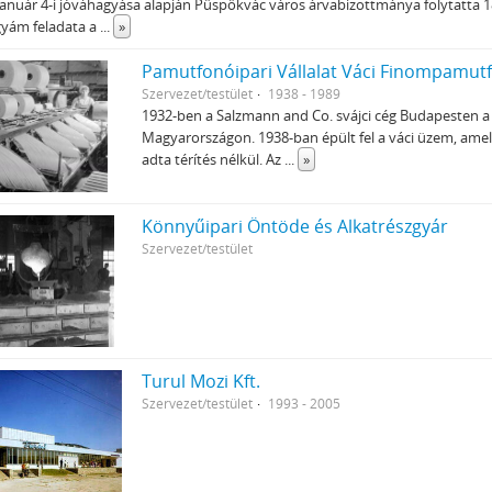
január 4-i jóváhagyása alapján Püspökvác város árvabizottmánya folytatta 18
gyám feladata a
...
»
Pamutfonóipari Vállalat Váci Finompamut
Szervezet/testület
1938 - 1989
1932-ben a Salzmann and Co. svájci cég Budapesten a XI
Magyarországon. 1938-ban épült fel a váci üzem, amely 
adta térítés nélkül. Az
...
»
Könnyűipari Öntöde és Alkatrészgyár
Szervezet/testület
Turul Mozi Kft.
Szervezet/testület
1993 - 2005