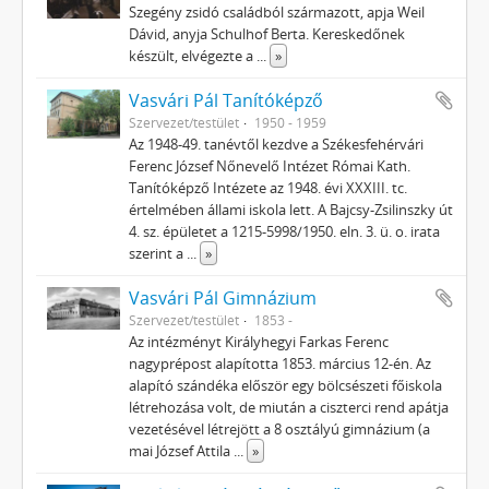
Szegény zsidó családból származott, apja Weil
Dávid, anyja Schulhof Berta. Kereskedőnek
készült, elvégezte a
...
»
Vasvári Pál Tanítóképző
Szervezet/testület
1950 - 1959
Az 1948-49. tanévtől kezdve a Székesfehérvári
Ferenc József Nőnevelő Intézet Római Kath.
Tanítóképző Intézete az 1948. évi XXXIII. tc.
értelmében állami iskola lett. A Bajcsy-Zsilinszky út
4. sz. épületet a 1215-5998/1950. eln. 3. ü. o. irata
szerint a
...
»
Vasvári Pál Gimnázium
Szervezet/testület
1853 -
Az intézményt Királyhegyi Farkas Ferenc
nagyprépost alapította 1853. március 12-én. Az
alapító szándéka először egy bölcsészeti főiskola
létrehozása volt, de miután a ciszterci rend apátja
vezetésével létrejött a 8 osztályú gimnázium (a
mai József Attila
...
»