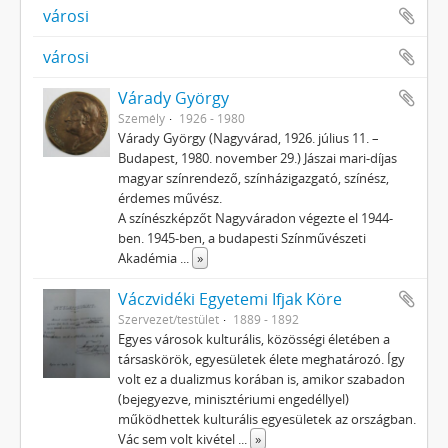
városi
városi
Várady György
Személy
1926 - 1980
Várady György (Nagyvárad, 1926. július 11. –
Budapest, 1980. november 29.) Jászai mari-díjas
magyar színrendező, színházigazgató, színész,
érdemes művész.
A színészképzőt Nagyváradon végezte el 1944-
ben. 1945-ben, a budapesti Színművészeti
Akadémia
...
»
Váczvidéki Egyetemi Ifjak Köre
Szervezet/testület
1889 - 1892
Egyes városok kulturális, közösségi életében a
társaskörök, egyesületek élete meghatározó. Így
volt ez a dualizmus korában is, amikor szabadon
(bejegyezve, minisztériumi engedéllyel)
működhettek kulturális egyesületek az országban.
Vác sem volt kivétel
...
»