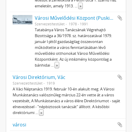
létesült a Zeneiskola a Petőfi utca 1. számú ház
emeletén, amely 1913.
...
»
Városi Művelődési Központ (Puskin Művelődési Központ)
Szervezet/testület
1978 - 1991
Tatabánya Város Tanácsának Végrehajtó
Bizottsága a 36/1978. sz. határozatával 1979.
január l-jétől gazdaságilag összevontan
működtette a város fenntartásában lévő
művelődési otthonokat Városi Művelődési
Központként. Az új intézmény központilag a
bánhidai
...
»
Városi Direktórium, Vác
Szervezet/testület
1919
A Váci Néptanács 1919. február 10-én alakult meg. A Városi
Munkástanács valószinűleg március 22-én vette át a város
vezetését, A Munkástanács a város élére Direktóriumot - saját
elnevezéssel - "népbiztosok tanácsát" állított. A későbbi
direktóriumi
...
»
városi