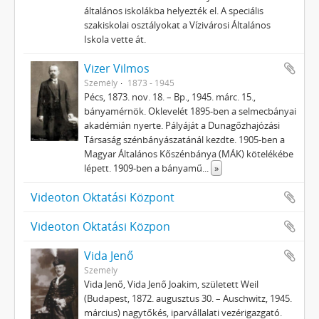
általános iskolákba helyezték el. A speciális
szakiskolai osztályokat a Vízivárosi Általános
Iskola vette át.
Vizer Vilmos
Személy
1873 - 1945
Pécs, 1873. nov. 18. – Bp., 1945. márc. 15.,
bányamérnök. Oklevelét 1895-ben a selmecbányai
akadémián nyerte. Pályáját a Dunagőzhajózási
Társaság szénbányászatánál kezdte. 1905-ben a
Magyar Általános Kőszénbánya (MÁK) kötelékébe
lépett. 1909-ben a bányamű
...
»
Videoton Oktatási Központ
Videoton Oktatási Közpon
Vida Jenő
Személy
Vida Jenő, Vida Jenő Joakim, született Weil
(Budapest, 1872. augusztus 30. – Auschwitz, 1945.
március) nagytőkés, iparvállalati vezérigazgató.