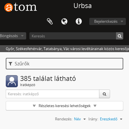
Urbsa
Bejelentkezés
Böngészés
Győr, Székesfehérvár, Tatabánya, Vác városi levéltárainak közös keresőj
Szűrők
385 találat látható
Iratképző
Részletes keresési lehetőségek
Rendezés:
Név
Irány:
Ereszkedő