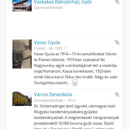
Vaskakas Bábszínház, Győr
Szervezet/testület
Vasas Gyula
Család
kb. 1902 - ?
Vasas Gyula az 1914—15-ös tanulóéveket Vácott
és Pesten töltötte. 1919-ben szabadult fel.
Nagysurány egyik cukrászdájának lett a vezetője,
majd Komárom, Kassa következett. 1925-ben
ismét Vácra kerül. Ekkor lett önálló. Négy év után
Stuttgartba utazott,
...
»
Városi Zeneiskola
Szervezet/testület
1913 -
Dr. Schlamadinger Jenő ügyvéd, vármegyei tiszti
főügyész kezdeményezésére gyűjtést
kezdeményeztek. A megrendezett hangversenyek
jövedelméből 16 000 korona gyűlt össze. Ebből