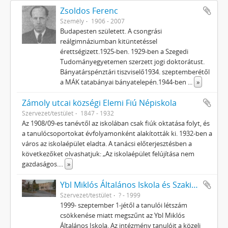
Zsoldos Ferenc
Személy
1906 - 2007
Budapesten született. A csongrási
reálgimnáziumban kitüntetéssel
érettségizett.1925-ben. 1929-ben a Szegedi
Tudományegyetemen szerzett jogi doktorátust.
Bányatárspénztári tiszviselő1934. szeptemberétől
a MÁK tatabányai bányatelepén.1944-ben
...
»
Zámoly utcai községi Elemi Fiú Népiskola
Szervezet/testület
1847 - 1932
Az 1908/09-es tanévtől az iskolában csak fiúk oktatása folyt, és
a tanulócsoportokat évfolyamonként alakították ki. 1932-ben a
város az iskolaépület eladta. A tanácsi előterjesztésben a
következőket olvashatjuk: „Az iskolaépület felújítása nem
gazdaságos.
...
»
Ybl Miklós Általános Iskola és Szakiskola
Szervezet/testület
? - 1999
1999- szeptember 1-jétől a tanulói létszám
csökkenése miatt megszűnt az Ybl Miklós
Általános Iskola. Az intézmény tanulóit a közeli