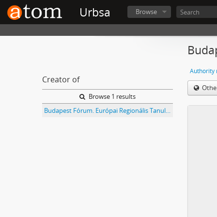
Urbsa
Browse
Budap
Authority
Creator of
Othe
Browse 1 results
Budapest Fórum. Európai Regionális Tanulmányok Hálózata iratai