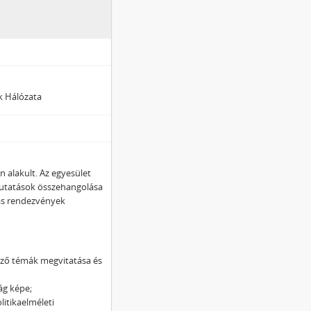
k Hálózata
 alakult. Az egyesület
kutatások összehangolása
ás rendezvények
kező témák megvitatása és
ág képe;
olitikaelméleti