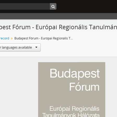
est Fórum - Európai Regionális Tanulmá
 record
Budapest Fórum - Európai Regionális Tanulmányok Hálózata
r languages available