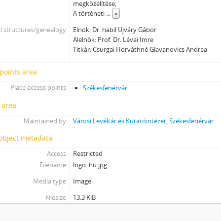
megközelítése;
A történeti
...
»
l structures/genealogy
Elnök: Dr. habil Ujváry Gábor
Alelnök: Prof. Dr. Lévai Imre
Titkár: Csurgai Horváthné Glavanovics Andrea
points area
Place access points
Székesfehérvár
 area
Maintained by
Városi Levéltár és Kutatóintézet, Székesfehérvár
 object metadata
Access
Restricted
Filename
logo_hu.jpg
Media type
Image
Filesize
13.3 KiB