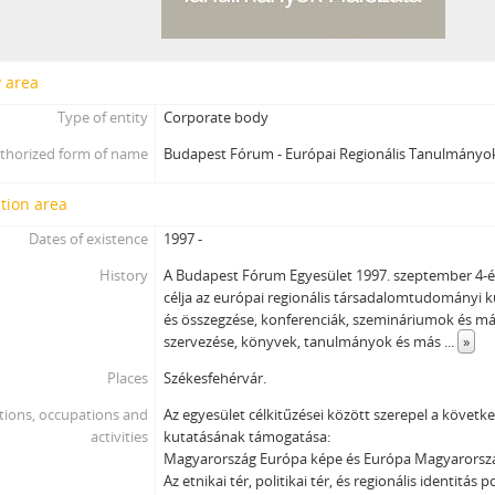
y area
Type of entity
Corporate body
thorized form of name
Budapest Fórum - Európai Regionális Tanulmányo
tion area
Dates of existence
1997 -
History
A Budapest Fórum Egyesület 1997. szeptember 4-én
célja az európai regionális társadalomtudományi 
és összegzése, konferenciák, szemináriumok és m
szervezése, könyvek, tanulmányok és más
...
»
Places
Székesfehérvár.
tions, occupations and
Az egyesület célkitűzései között szerepel a követ
activities
kutatásának támogatása:
Magyarország Európa képe és Európa Magyarorsz
Az etnikai tér, politikai tér, és regionális identitás p