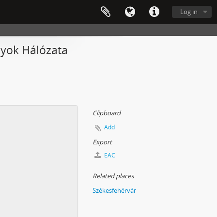
Log in
nyok Hálózata
Clipboard
Add
Export
EAC
Related places
Székesfehérvár