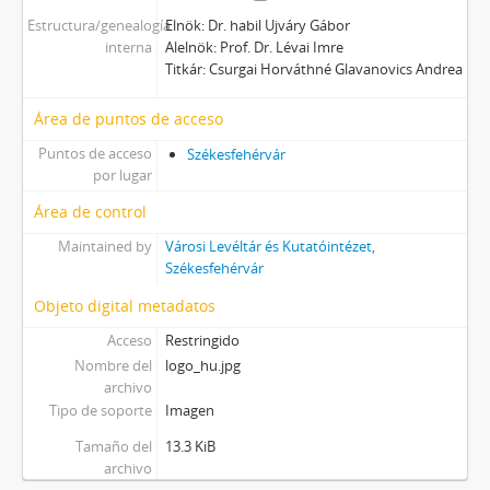
Estructura/genealogía
Elnök: Dr. habil Ujváry Gábor
interna
Alelnök: Prof. Dr. Lévai Imre
Titkár: Csurgai Horváthné Glavanovics Andrea
Área de puntos de acceso
Puntos de acceso
Székesfehérvár
por lugar
Área de control
Maintained by
Városi Levéltár és Kutatóintézet,
Székesfehérvár
Objeto digital metadatos
Acceso
Restringido
Nombre del
logo_hu.jpg
archivo
Tipo de soporte
Imagen
Tamaño del
13.3 KiB
archivo