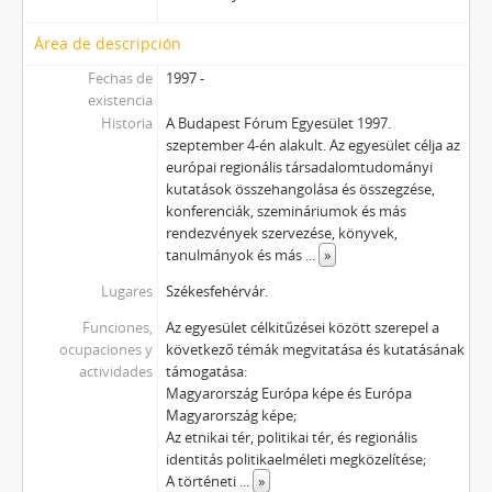
Área de descripción
Fechas de
1997 -
existencia
Historia
A Budapest Fórum Egyesület 1997.
szeptember 4-én alakult. Az egyesület célja az
európai regionális társadalomtudományi
kutatások összehangolása és összegzése,
konferenciák, szemináriumok és más
rendezvények szervezése, könyvek,
tanulmányok és más
...
»
Lugares
Székesfehérvár.
Funciones,
Az egyesület célkitűzései között szerepel a
ocupaciones y
következő témák megvitatása és kutatásának
actividades
támogatása:
Magyarország Európa képe és Európa
Magyarország képe;
Az etnikai tér, politikai tér, és regionális
identitás politikaelméleti megközelítése;
A történeti
...
»