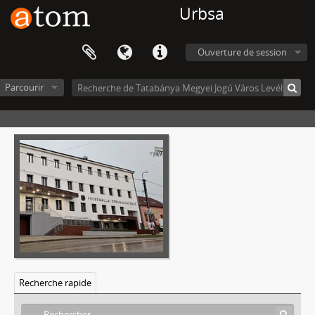
Urbsa
V - Mezővárosok, 1774 - 1969
VIII - Intézetek, Intézmények, 1906 - 2023
[Fonds] 0001 - Modern Üzleti Tudományok Főiskolája Alapítvány Kuratóriuma, 1988–2006
Ouverture de session
[Fonds] 0051 - Árpád Gimnázium iratai, 1946–2004
[Fonds] 0052 - Bánki Donát Ipari Szakközépiskola iratai, 1966–1999
Parcourir
[Fonds] 0053 - Péch Antal Műszaki Szakközépiskola és Gimnázium, 1896–1990
[Fonds] 0054 - 314. sz. Ipari Szakmunkásképző Intézet (Fellner Jakab), 1953–1973
[Fonds] 0101 - Felsőgallai Polgári Magán Fiú- és Leányiskola, 1925–1948
[Fonds] 0102 - Kossuth Lajos Általános Iskola (Mésztelepi Osztatlan Elemi Népiskola), 1909–1982
[Fonds] 0103 - MÁK Rt. Szári Elemi Népiskola, 1924–1925
[Fonds] 0104 - Körtvélyespusztai Általános Iskola, 1949–1952
[Fonds] 0105 - Petőfi Sándor Általános Iskola (MÁK Rt. Újtelepi Elemi Népiskola), 1910–1972
[Fonds] 0106 - Arany János Általános Iskola (Felsőgalla-bányatelep, 1923–1976
[Fonds] 0107 - Táncsics Mihály Általános iskola (Fel­sőgalla-Újtelepi Új Iskola; Tatabánya Újtelepi Elemi Népiskola) iratai, 1906–1982
[Fonds] 0108 - II. sz. Általános Iskola, 1962–1985
[Fonds] 0109 - III. sz. Általános Iskola (Arany János Általános Iskola/Tatabánya-Újváros), 1965–1996
[Fonds] 0110 - Ady Endre Általános Iskola (Alsógalla-Bányatelepi Elemi Népiskola; Tatabá­nya-Bányatelepi Elemi Népiskola; Ta­tabánya Ótelepi Elemi Népiskola) ira­tai, 1909–1980
Recherche rapide
[Fonds] 0111 - Széchenyi István Általános Iskola, 1899–1953
[Fonds] 0112 - József Attila Általános Iskola, 1948–1999