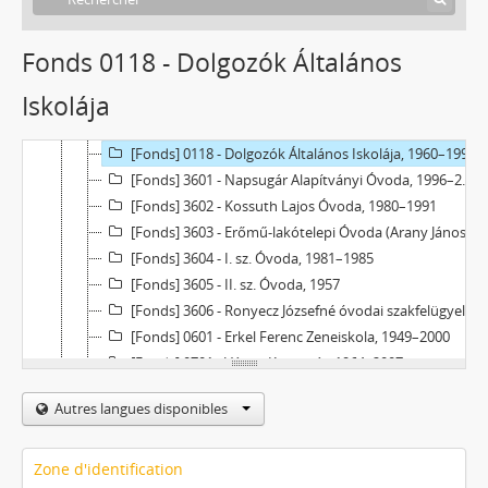
[Fonds] 0113 - I. sz. Újvárosi (Móra Ferenc, Mező Imre Általános Iskola), 1955–1994
[Fonds] 0114 - Dózsa György Általános Iskola, 1949–2000
Fonds 0118 - Dolgozók Általános
[Fonds] 0115 - Bánhidai Általános Iskola, 1923–1999
Iskolája
[Fonds] 0116 - Kőrösi Csoma Sándor Általános Iskola, 1993–1999
[Fonds] 0117 - Kincskereső Alapítványi Általános Iskola, 1992–2009
[Fonds] 0118 - Dolgozók Általános Iskolája, 1960–1998
[Fonds] 3601 - Napsugár Alapítványi Óvoda, 1996–2003
[Fonds] 3602 - Kossuth Lajos Óvoda, 1980–1991
[Fonds] 3603 - Erőmű-lakótelepi Óvoda (Arany János Óvoda részlege), 1969–2005
[Fonds] 3604 - I. sz. Óvoda, 1981–1985
[Fonds] 3605 - II. sz. Óvoda, 1957
[Fonds] 3606 - Ronyecz Józsefné óvodai szakfelügyelő, 1976–1986
[Fonds] 0601 - Erkel Ferenc Zeneiskola, 1949–2000
[Fonds] 0701 - Városi Könyvtár, 1964–2007
[Fonds] 0702 - Tatabánya Megyei Jogú Város Levéltára, 1991–2023
Autres langues disponibles
[Fonds] 0703 - Népház (Jászai Mari Színház, Népház), 1917–2010
[Fonds] 0704 - Közművelődés Háza, 1980–2002
[Fonds] 0705 - Bokányi Dezső Művelődési Központ, 1977–1987
Zone d'identification