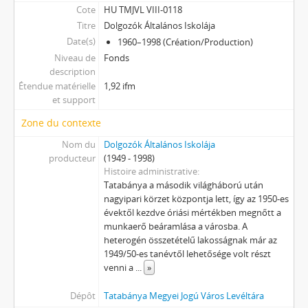
[Fonds] 0706 - Városi Művelődési Központ (benne: Puskin Művelődési Központ), 1975–1995
Cote
HU TMJVL VIII-0118
[Fonds] 0707 - Nemzetközi Kreatív Zenepedagógiai Intézet, 1993–2000
Titre
Dolgozók Általános Iskolája
[Fonds] 0708 - Tatabányai Közösségi Televízió, 1984–2010
Date(s)
1960–1998 (Création/Production)
[Fonds] 0709 - KPVDSZ Művelődési Ház, 1979–2011
Niveau de
Fonds
[Fonds] 0801 - Szociális Foglalkoztató, 1983–2001
description
Étendue matérielle
X - Egyesületek, 1896 - 2023
1,92 ifm
et support
XI - Gazdasági szervek, 1912 - 1979
XIII - Családok, 1886 - 2017
Zone du contexte
XIV - Személyek, 1895 - 2006
Nom du
Dolgozók Általános Iskolája
XV - Gyűjtemények, 1223 - 2024
producteur
(1949 - 1998)
XVII - Néphatalmi és különleges feladatokra létrejött bizottságok, 1945 - 1949
Histoire administrative
XXIII - Tanácsok, 1946 - 2002
Tatabánya a második világháború után
nagyipari körzet központja lett, így az 1950-es
XXIV - Az államigazgatás területi szervei, 1899 - 2002
évektől kezdve óriási mértékben megnőtt a
XXIX - Vállalatok, 1896 - 2004
munkaerő beáramlása a városba. A
XXXIII - Külön intézkedéssel levéltárba utalt iratok, 1895 - 2014
heterogén összetételű lakosságnak már az
XXXVII - MJV önkormányzatok, 1990 - 2012
1949/50-es tanévtől lehetősége volt részt
venni a
...
»
Dépôt
Tatabánya Megyei Jogú Város Levéltára