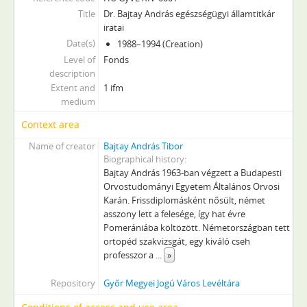
Title
Dr. Bajtay András egészségügyi államtitkár
iratai
Date(s)
1988–1994 (Creation)
Level of
Fonds
description
Extent and
1 ifm
medium
Context area
Name of creator
Bajtay András Tibor
Biographical history
Bajtay András 1963-ban végzett a Budapesti
Orvostudományi Egyetem Általános Orvosi
Karán. Frissdiplomásként nősült, német
asszony lett a felesége, így hat évre
Pomerániába költözött. Németországban tett
ortopéd szakvizsgát, egy kiváló cseh
professzor a
...
»
Repository
Győr Megyei Jogú Város Levéltára