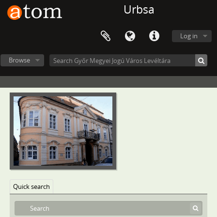
Urbsa
Log in
Browse
Győr Megyei Jogú Város Levéltára, 1322 - 2016
IV - Megyei törvényhatóságok, szabad királyi városok és törvényhatósági jogú városok, 1567–1950
Quick search
V - Községek, 1745–1904
VIII - Intézetek, intézmények, 1894–2013