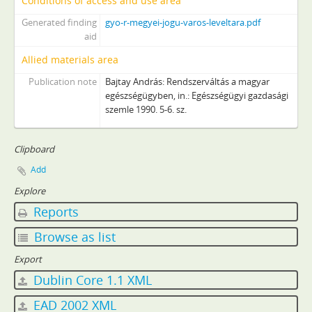
Conditions of access and use area
Generated finding
gyo-r-megyei-jogu-varos-leveltara.pdf
aid
Allied materials area
Publication note
Bajtay András: Rendszerváltás a magyar
egészségügyben, in.: Egészségügyi gazdasági
szemle 1990. 5-6. sz.
Clipboard
Add
Explore
Reports
Browse as list
Export
Dublin Core 1.1 XML
EAD 2002 XML