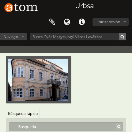
Urbsa
Iniciar sesión
Navegar
Győr Megyei Jogú Város Levéltára, 1322 - 2016
IV - Megyei törvényhatóságok, szabad királyi városok és törvényhatósági jogú városok, 1567–1950
Búsqueda rápida
V - Községek, 1745–1904
VIII - Intézetek, intézmények, 1894–2013