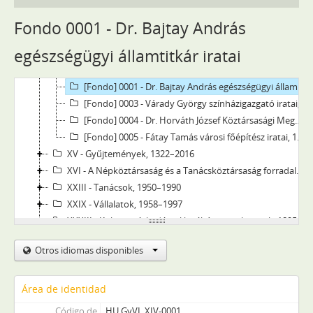
IX - Testületek, 1937–1992
X - Egyesületek, pártok, 1827–2015
Fondo 0001 - Dr. Bajtay András
XI - Gazdasági szervek, 1939–1945
egészségügyi államtitkár iratai
XIV - Személyek, 1959–1994
[Fondo] 0002 - Finta Lajos kulturális tanácsos iratai, 1959–1994
[Fondo] 0001 - Dr. Bajtay András egészségügyi államtitkár iratai, 1988–1994
[Fondo] 0003 - Várady György színházigazgató iratai, 1964–1975
[Fondo] 0004 - Dr. Horváth József Köztársasági Megbízott iratai, 1990–1994
[Fondo] 0005 - Fátay Tamás városi főépítész iratai, 1960–1990
XV - Gyűjtemények, 1322–2016
XVI - A Népköztársaság és a Tanácsköztársaság forradalmi szervei, 1919
XXIII - Tanácsok, 1950–1990
XXIX - Vállalatok, 1958–1997
XXXIII - Külön intézkedéssel levéltárba utalt iratok, 1895–2010
XXXVII - Megyei jogú városi önkormányzat, 1990–1995
Otros idiomas disponibles
Área de identidad
Código de
HU GyVL XIV-0001