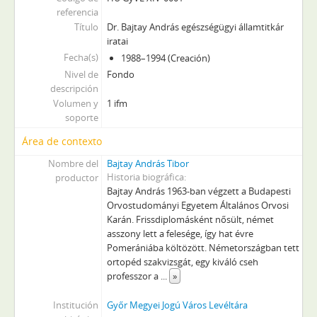
referencia
Título
Dr. Bajtay András egészségügyi államtitkár
iratai
Fecha(s)
1988–1994 (Creación)
Nivel de
Fondo
descripción
Volumen y
1 ifm
soporte
Área de contexto
Nombre del
Bajtay András Tibor
Historia biográfica
productor
Bajtay András 1963-ban végzett a Budapesti
Orvostudományi Egyetem Általános Orvosi
Karán. Frissdiplomásként nősült, német
asszony lett a felesége, így hat évre
Pomerániába költözött. Németországban tett
ortopéd szakvizsgát, egy kiváló cseh
professzor a
...
»
Institución
Győr Megyei Jogú Város Levéltára