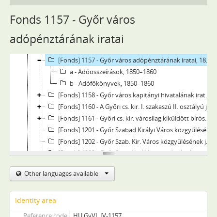
[Fonds] 1105 - Győr város adópénztárának iratai, 1848–1849
[Fonds] 1151 - Győr város községtanácsának iratai, 1850–1875
Fonds 1157 - Győr város
[Fonds] 1153 - Győr város gazdasági bizottságának jegyzőkönyvei, 1850–1860
adópénztárának iratai
[Fonds] 1155 - Győr város árva-bizottmányának jegyzőkönyvei, 1850–1860
[Fonds] 1156 - Győr város házipénztárainak iratai, 1850–1860
[Fonds] 1157 - Győr város adópénztárának iratai, 1850–1860
a - Adóösszeírások, 1850–1860
b - Adófőkönyvek, 1850–1860
[Fonds] 1158 - Győr város kapitányi hivatalának iratai, 1850–1860
[Fonds] 1160 - A Győri cs. kir. I. szakaszú II. osztályú járásbíróság iratai, 1850–1861
[Fonds] 1161 - Győri cs. kir. városilag kiküldött bíróság iratai, 1850–1861
[Fonds] 1201 - Győr Szabad Királyi Város közgyűlésének jegyzőkönyvei, 1860–1861
[Fonds] 1202 - Győr Szab. Kir. Város közgyűlésének jegyzőkönyvei, 1862–1872
[Fonds] 1203 - Győr Szab. Kir. Város tanácsának iratai, 1861–1872
[Fonds] 1204 - Győr város gazdasági bizottságának jegyzőkönyvei, 1861–1871
Other languages available
[Fonds] 1205 - Győr város árva-bizottmányának jegyzőkönyvei, 1861–1871
[Fonds] 1206 - Győr város házipénztárainak iratai, 1861–1872
[Fonds] 1207 - Győr város adópénztárának iratai, 1861–1872
Identity area
[Fonds] 1209 - Győr Szab. Kir. város visszaállított törvényszékének iratai, 1861–1871
Reference code
HU GyVL IV-1157