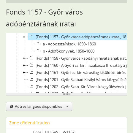
[Fonds] 1105 - Győr város adópénztárának iratai, 1848–1849
[Fonds] 1151 - Győr város községtanácsának iratai, 1850–1875
Fonds 1157 - Győr város
[Fonds] 1153 - Győr város gazdasági bizottságának jegyzőkönyvei, 1850–1860
adópénztárának iratai
[Fonds] 1155 - Győr város árva-bizottmányának jegyzőkönyvei, 1850–1860
[Fonds] 1156 - Győr város házipénztárainak iratai, 1850–1860
[Fonds] 1157 - Győr város adópénztárának iratai, 1850–1860
a - Adóösszeírások, 1850–1860
b - Adófőkönyvek, 1850–1860
[Fonds] 1158 - Győr város kapitányi hivatalának iratai, 1850–1860
[Fonds] 1160 - A Győri cs. kir. I. szakaszú II. osztályú járásbíróság iratai, 1850–1861
[Fonds] 1161 - Győri cs. kir. városilag kiküldött bíróság iratai, 1850–1861
[Fonds] 1201 - Győr Szabad Királyi Város közgyűlésének jegyzőkönyvei, 1860–1861
[Fonds] 1202 - Győr Szab. Kir. Város közgyűlésének jegyzőkönyvei, 1862–1872
[Fonds] 1203 - Győr Szab. Kir. Város tanácsának iratai, 1861–1872
[Fonds] 1204 - Győr város gazdasági bizottságának jegyzőkönyvei, 1861–1871
Autres langues disponibles
[Fonds] 1205 - Győr város árva-bizottmányának jegyzőkönyvei, 1861–1871
[Fonds] 1206 - Győr város házipénztárainak iratai, 1861–1872
[Fonds] 1207 - Győr város adópénztárának iratai, 1861–1872
Zone d'identification
[Fonds] 1209 - Győr Szab. Kir. város visszaállított törvényszékének iratai, 1861–1871
Cote
HU GyVL IV-1157