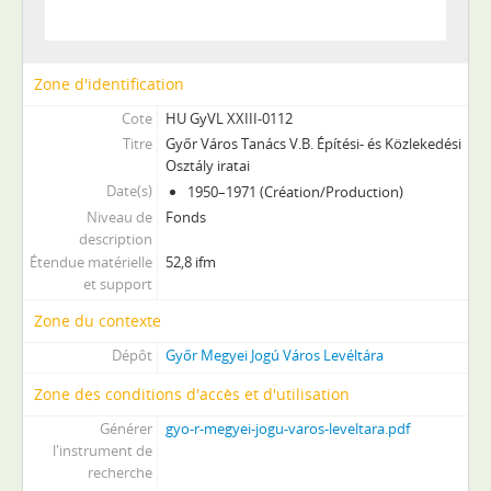
XXXVII - Megyei jogú városi önkormányzat, 1990–1995
Zone d'identification
Cote
HU GyVL XXIII-0112
Titre
Győr Város Tanács V.B. Építési- és Közlekedési
Osztály iratai
Date(s)
1950–1971 (Création/Production)
Niveau de
Fonds
description
Étendue matérielle
52,8 ifm
et support
Zone du contexte
Dépôt
Győr Megyei Jogú Város Levéltára
Zone des conditions d'accès et d'utilisation
Générer
gyo-r-megyei-jogu-varos-leveltara.pdf
l'instrument de
recherche