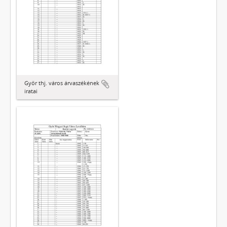
Győr thj. város árvaszékének
iratai