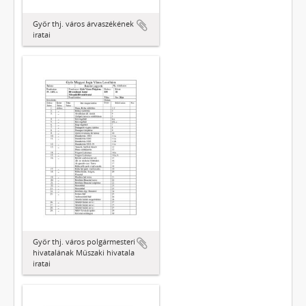
Győr thj. város árvaszékének
iratai
Győr thj. város polgármesteri
hivatalának Műszaki hivatala
iratai