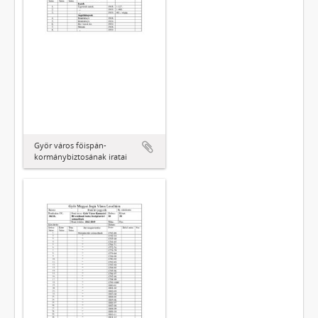
Győr város főispán-
kormánybiztosának iratai