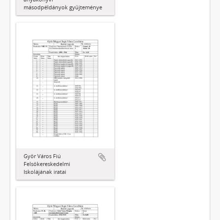
másodpéldányok gyűjteménye
Győr Város Fiú
Felsőkereskedelmi
Iskolájának iratai