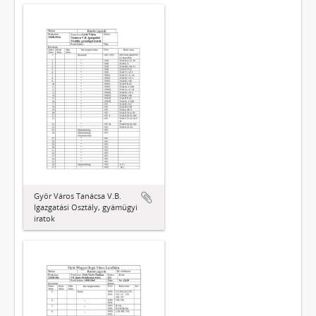
Győr Város Tanácsa V.B.
Igazgatási Osztály, gyámügyi
iratok