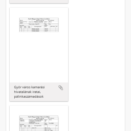
Győr város kamarási
hivatalának iratai,
pálinkaszámadások