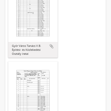
Győr Város Tanács V.B.
Építési- és Közlekedési
Osztály iratai