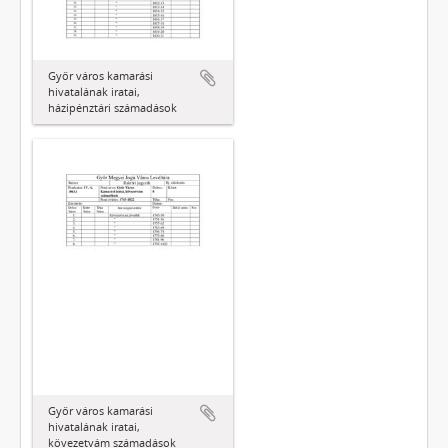
Győr város kamarási
hivatalának iratai,
házipénztári számadások
Győr város kamarási
hivatalának iratai,
kövezetvám számadások