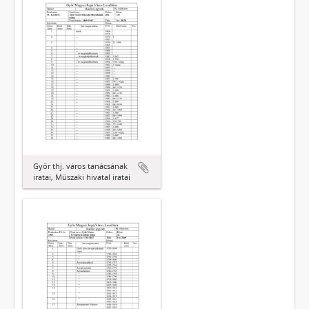
Győr thj. város tanácsának
iratai, Műszaki hivatal iratai