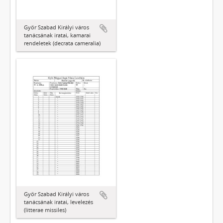
Győr Szabad Királyi város
tanácsának iratai, kamarai
rendeletek (decrata cameralia)
Győr Szabad Királyi város
tanácsának iratai, levelezés
(litterae missiles)