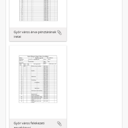
Győr város árva-pénztárának
iratai
Győr város felekezeti
anyakönyvi