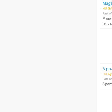
Magá
HU GyV
Part o
Magáno
rendez
A poz
HU GyV
Part o
A pozs