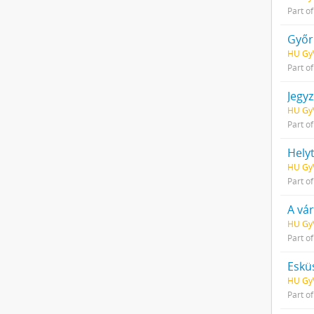
Part o
Győr 
HU GyV
Part o
Jegyz
HU GyV
Part o
HU GyV
Part o
A vá
HU GyV
Part o
Eskü
HU GyV
Part o