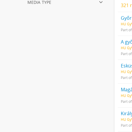
media type
321 r
Győr
HU GyV
Part o
A győ
HU GyV
Part o
Eskü
HU GyV
Part o
Magá
HU GyV
Part o
Királ
HU GyV
Part o