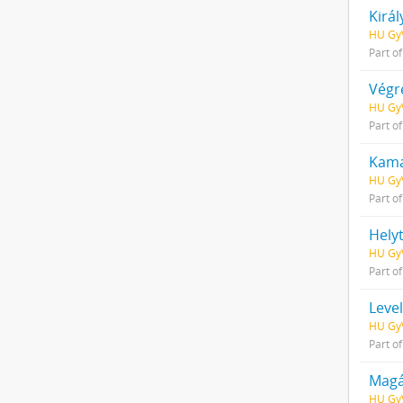
Királ
HU GyV
Part o
Végr
HU GyV
Part o
Kama
HU GyV
Part o
HU GyV
Part o
Level
HU GyV
Part o
Magá
HU GyV