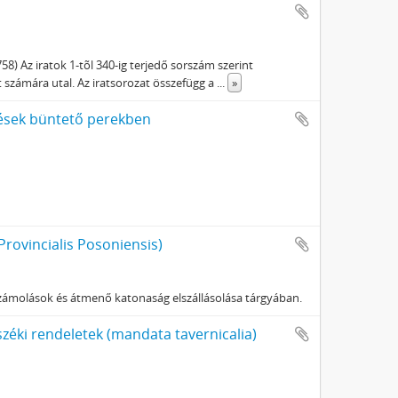
) Az iratok 1-tõl 340-ig terjedő sorszám szerint
 számára utal. Az iratsorozat összefügg a
...
»
zések büntető perekben
Provincialis Posoniensis)
lszámolások és átmenő katonaság elszállásolása tárgyában.
széki rendeletek (mandata tavernicalia)