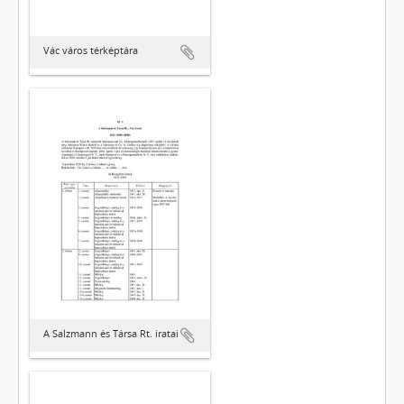
Vác város térképtára
A Salzmann és Társa Rt. iratai