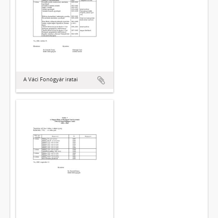
A Váci Fonógyár iratai