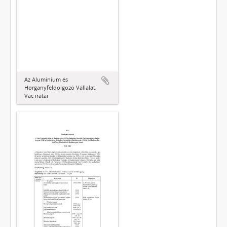
Az Alumínium és
Horganyfeldolgozó Vállalat,
Vác iratai