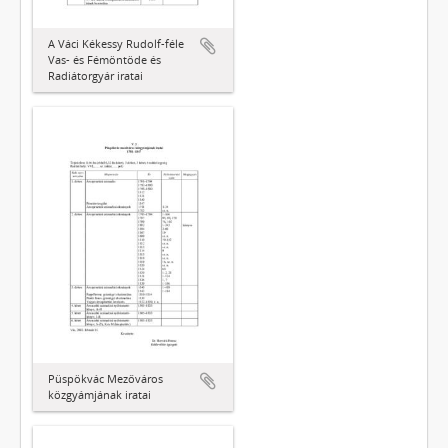
A Váci Kékessy Rudolf-féle
Vas- és Fémöntöde és
Radiátorgyár iratai
Püspökvác Mezőváros
közgyámjának iratai