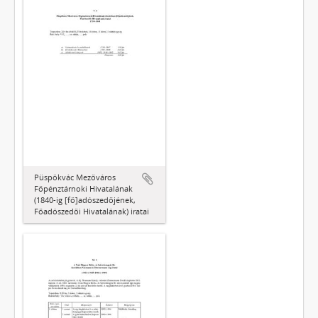
Püspökvác Mezőváros
Főpénztárnoki Hivatalának
(1840-ig [fő]adószedőjének,
Főadószedői Hivatalának) iratai