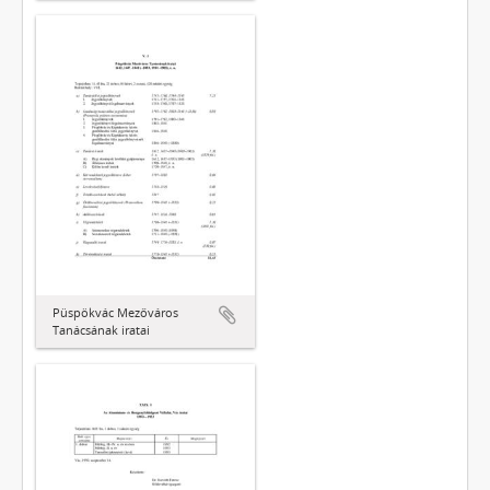
Püspökvác Mezőváros
Tanácsának iratai