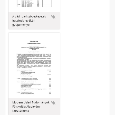
A váci ipari szövetkezetek
iratainak levéltári
gyűjteménye
Modern Üzleti Tudományok
Főiskolája Alapítvány
Kuratóriuma