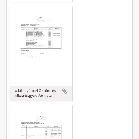
A Könnyűipari Öntöde és
Alkatrészgyár, Vác iratai