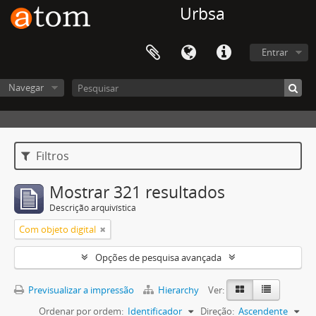
Urbsa
Entrar
Navegar
Filtros
Mostrar 321 resultados
Descrição arquivística
Com objeto digital
Opções de pesquisa avançada
Previsualizar a impressão
Hierarchy
Ver:
Ordenar por ordem:
Identificador
Direção:
Ascendente