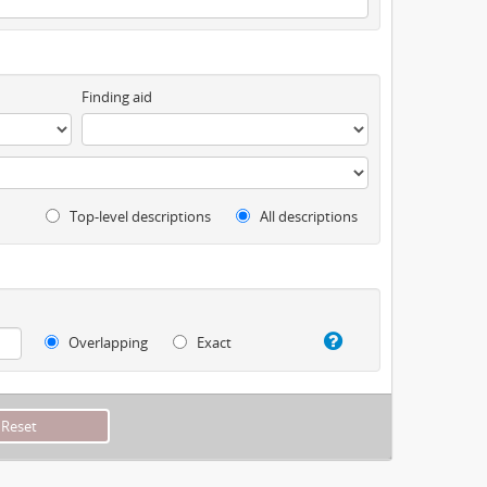
Finding aid
Top-level descriptions
All descriptions
Overlapping
Exact