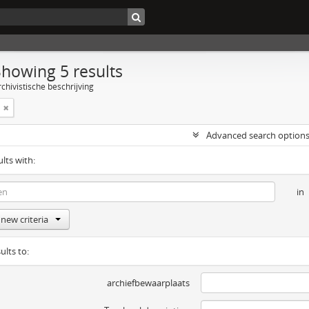
Showing 5 results
chivistische beschrijving
Advanced search option
ults with:
in
new criteria
ults to:
archiefbewaarplaats