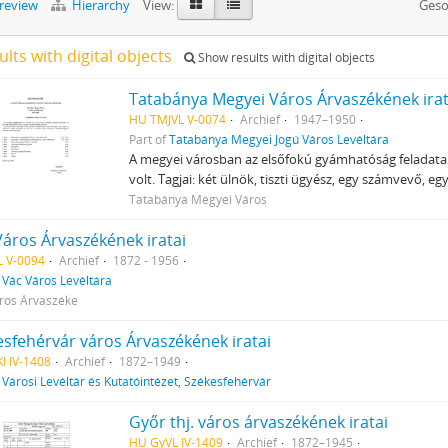
preview
Hierarchy
View:
Geso
ults with digital objects
Show results with digital objects
Tatabánya Megyei Város Árvaszékének irat
HU TMJVL V-0074
Archief
1947–1950
Part of
Tatabánya Megyei Jogú Város Levéltára
A megyei városban az elsőfokú gyámhatóság feladatai
volt. Tagjai: két ülnök, tiszti ügyész, egy számvevő, e
Tatabánya Megyei Város
Város Árvaszékének iratai
L V-0094
Archief
1872 - 1956
f
Vác Város Levéltára
ros Árvaszéke
esfehérvár város Árvaszékének iratai
I IV-1408
Archief
1872–1949
f
Városi Levéltár és Kutatóintézet, Székesfehérvár
Győr thj. város árvaszékének iratai
HU GyVL IV-1409
Archief
1872–1945