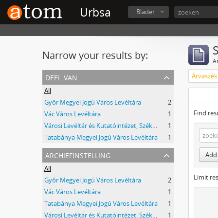
Urbsa
Blader
Narrow your results by:
Ar
deel van
Árvaszék
All
Győr Megyei Jogú Város Levéltára
2
Find res
Vác Város Levéltára
1
Városi Levéltár és Kutatóintézet, Székesfehérvár
1
Tatabánya Megyei Jogú Város Levéltára
1
archiefinstelling
Add 
All
Limit res
Győr Megyei Jogú Város Levéltára
2
Vác Város Levéltára
1
Tatabánya Megyei Jogú Város Levéltára
1
Városi Levéltár és Kutatóintézet, Székesfehérvár
1