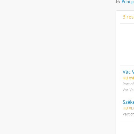
Print 
3 res
Vác 
HU VV
Part o
Vác Vá
Szék
HU VLK
Part o