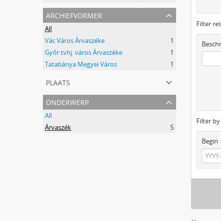
archiefvormer
Filter re
All
Vác Város Árvaszéke
1
Beschr
Győr tvhj. város Árvaszéke
1
Tatabánya Megyei Város
1
plaats
onderwerp
All
Filter b
Árvaszék
5
Begin