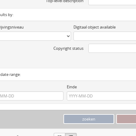
Top-level description
sults by:
ijvingsniveau
Digitaal object available
Copyright status
y date range:
Einde