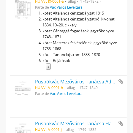
HU VVL IX-0001-a
állag
1743–1872
Parte de
Vác Város Levéltára
kötet Általános céhszabályzat 1815
kötet Általános céhszabályzatból kivonat
1834, 10–20. cikkely
kötet Céhtaggá fogadások jegyzőkönyve
1743–1871
kötet Mesterek felvételének jegyzőkönyve
1785–1868
kötet Tanonclajstrom 1833–1870
kötet Bejárások
...
»
Püspökvác Mezőváros Tanácsa Adóösszeírások
HU VVL V-0001-h
állag
1747–1840
Parte de
Vác Város Levéltára
Püspökvác Mezőváros Tanácsa Hagyatéki iratok
HU VVL V-0001-j
állag
1749–1835