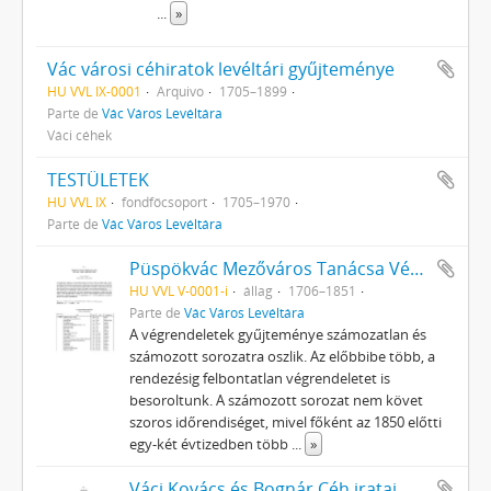
...
»
Vác városi céhiratok levéltári gyűjteménye
HU VVL IX-0001
Arquivo
1705–1899
Parte de
Vác Város Levéltára
Váci céhek
TESTÜLETEK
HU VVL IX
fondfőcsoport
1705–1970
Parte de
Vác Város Levéltára
Püspökvác Mezőváros Tanácsa Végrendeletek
HU VVL V-0001-i
állag
1706–1851
Parte de
Vác Város Levéltára
A végrendeletek gyűjteménye számozatlan és
számozott sorozatra oszlik. Az előbbibe több, a
rendezésig felbontatlan végrendeletet is
besoroltunk. A számozott sorozat nem követ
szoros időrendiséget, mivel főként az 1850 előtti
egy-két évtizedben több
...
»
Váci Kovács és Bognár Céh iratai