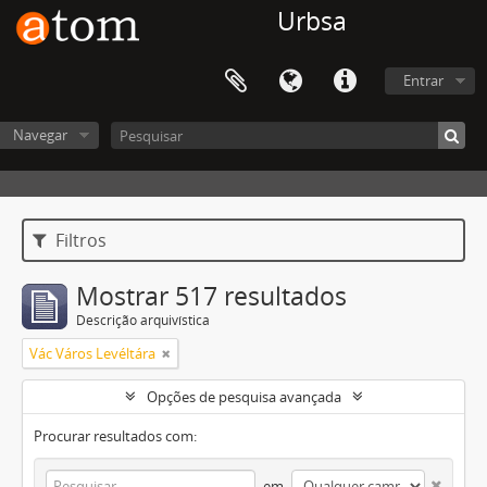
Urbsa
Entrar
Navegar
Filtros
Mostrar 517 resultados
Descrição arquivística
Vác Város Levéltára
Opções de pesquisa avançada
Procurar resultados com:
em