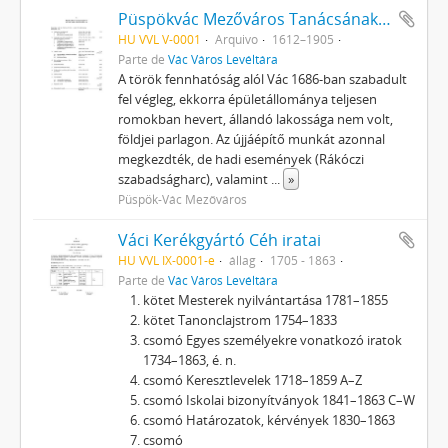
Püspökvác Mezőváros Tanácsának iratai
HU VVL V-0001
Arquivo
1612–1905
Parte de
Vác Város Levéltára
A török fennhatóság alól Vác 1686-ban szabadult
fel végleg, ekkorra épületállománya teljesen
romokban hevert, állandó lakossága nem volt,
földjei parlagon. Az újjáépítő munkát azonnal
megkezdték, de hadi események (Rákóczi
szabadságharc), valamint
...
»
Püspök-Vác Mezőváros
Váci Kerékgyártó Céh iratai
HU VVL IX-0001-e
állag
1705 - 1863
Parte de
Vác Város Levéltára
kötet Mesterek nyilvántartása 1781–1855
kötet Tanonclajstrom 1754–1833
csomó Egyes személyekre vonatkozó iratok
1734–1863, é. n.
csomó Keresztlevelek 1718–1859 A–Z
csomó Iskolai bizonyítványok 1841–1863 C–W
csomó Határozatok, kérvények 1830–1863
csomó