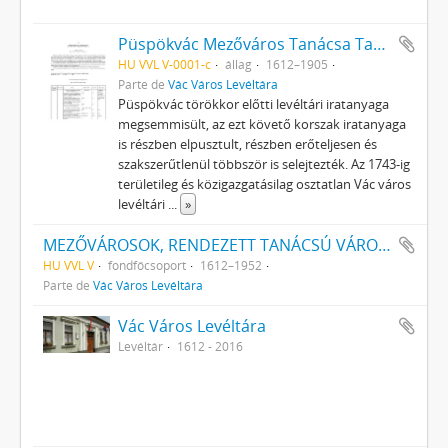
Püspökvác Mezőváros Tanácsa Tanácsi iratok
HU VVL V-0001-c
állag
1612–1905
Parte de
Vác Város Levéltára
Püspökvác törökkor előtti levéltári iratanyaga
megsemmisült, az ezt követő korszak iratanyaga
is részben elpusztult, részben erőteljesen és
szakszerűtlenül többször is selejtezték. Az 1743-ig
területileg és közigazgatásilag osztatlan Vác város
levéltári
...
»
MEZŐVÁROSOK, RENDEZETT TANÁCSÚ VÁROSOK, KÖZSÉGEK
HU VVL V
fondfőcsoport
1612–1952
Parte de
Vác Város Levéltára
Vác Város Levéltára
Levéltár
1612 - 2016