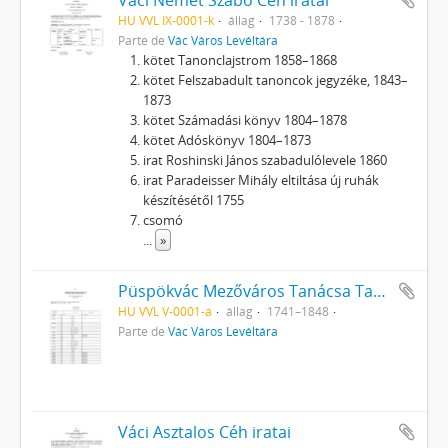
HU VVL IX-0001-k
állag
1738 - 1878
Parte de
Vác Város Levéltára
kötet Tanonclajstrom 1858–1868
kötet Felszabadult tanoncok jegyzéke, 1843–
1873
kötet Számadási könyv 1804–1878
kötet Adóskönyv 1804–1873
irat Roshinski János szabadulólevele 1860
irat Paradeisser Mihály eltiltása új ruhák
készítésétől 1755
csomó
...
»
Püspökvác Mezőváros Tanácsa Tanácsülési jegyzőkönyvek
HU VVL V-0001-a
állag
1741–1848
Parte de
Vác Város Levéltára
Váci Asztalos Céh iratai