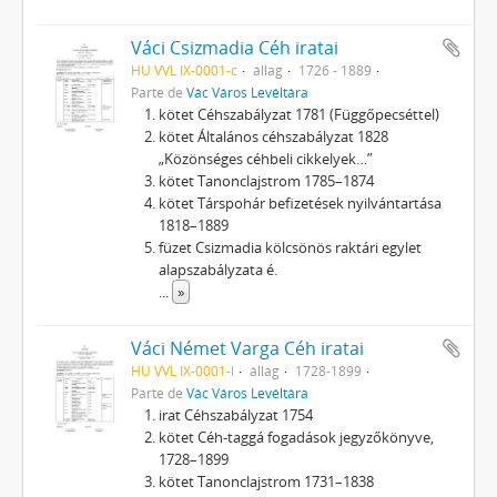
Váci Csizmadia Céh iratai
HU VVL IX-0001-c
állag
1726 - 1889
Parte de
Vác Város Levéltára
kötet Céhszabályzat 1781 (Függőpecséttel)
kötet Általános céhszabályzat 1828
„Közönséges céhbeli cikkelyek…”
kötet Tanonclajstrom 1785–1874
kötet Társpohár befizetések nyilvántartása
1818–1889
füzet Csizmadia kölcsönös raktári egylet
alapszabályzata é.
...
»
Váci Német Varga Céh iratai
HU VVL IX-0001-l
állag
1728-1899
Parte de
Vác Város Levéltára
irat Céhszabályzat 1754
kötet Céh-taggá fogadások jegyzőkönyve,
1728–1899
kötet Tanonclajstrom 1731–1838