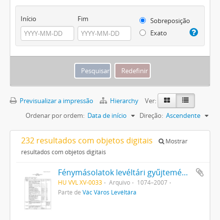
Início
Fim
Sobreposição
Exato
Previsualizar a impressão
Hierarchy
Ver:
Ordenar por ordem:
Data de início
Direção:
Ascendente
232 resultados com objetos digitais
Mostrar
resultados com objetos digitais
Fénymásolatok levéltári gyűjteménye
HU VVL XV-0033
Arquivo
1074–2007
Parte de
Vác Város Levéltára