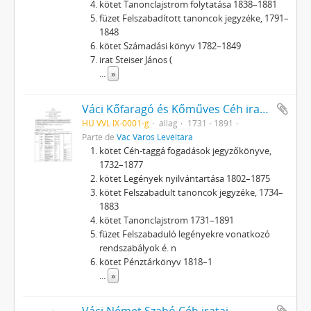
kötet Tanonclajstrom folytatása 1838–1881
füzet Felszabadított tanoncok jegyzéke, 1791–
1848
kötet Számadási könyv 1782–1849
irat Steiser János (
...
»
Váci Kőfaragó és Kőműves Céh iratai
HU VVL IX-0001-g
állag
1731 - 1891
Parte de
Vác Város Levéltára
kötet Céh-taggá fogadások jegyzőkönyve,
1732–1877
kötet Legények nyilvántartása 1802–1875
kötet Felszabadult tanoncok jegyzéke, 1734–
1883
kötet Tanonclajstrom 1731–1891
füzet Felszabaduló legényekre vonatkozó
rendszabályok é. n
kötet Pénztárkönyv 1818–1
...
»
Váci Német Szabó Céh iratai