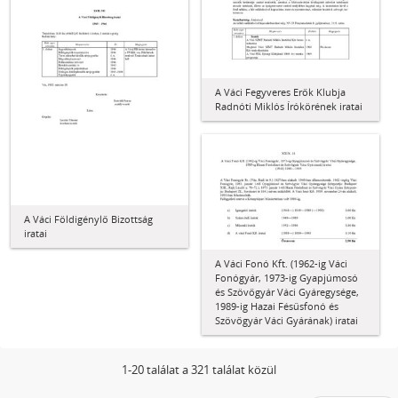
A Váci Fegyveres Erők Klubja
Radnóti Miklós Írókörének iratai
A Váci Földigénylő Bizottság
iratai
A Váci Fonó Kft. (1962-ig Váci
Fonógyár, 1973-ig Gyapjúmosó
és Szövőgyár Váci Gyáregysége,
1989-ig Hazai Fésűsfonó és
Szövőgyár Váci Gyárának) iratai
1-20 találat a 321 találat közül