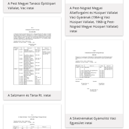
A Pest Megyei Tanácsi Építőipari
Vállalat, Vác iratai
A Pest-Nógrád Megyei
Állatforgalmi és Húsipari Vállalat
Váci Gyárának (1964-ig Váci
Húsipari Vállalat, 1968-ig Pest-
Nógrád Megyei Húsipari Vállalat)
iratai
A Salzmann és Társa Rt. iratai
A Siketnémákat Gyámolító Váci
Egyesület iratai