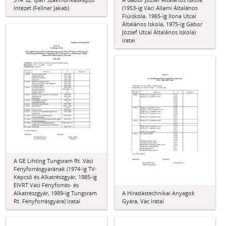
Intézet (Fellner Jakab)
(1953-ig Váci Állami Általános
Fiúiskola, 1965-ig Ilona Utcai
Általános Iskola, 1975-ig Gábor
József Utcai Általános Iskola)
iratai
A GE Lihting Tungsram Rt. Váci
Fényforrásgyárának (1974-ig TV-
Képcső és Alkatrészgyár, 1985-ig
EIVRT Váci Fényforrás- és
Alkatrészgyár, 1989-ig Tungsram
A Híradástechnikai Anyagok
Rt. Fényforrásgyára) iratai
Gyára, Vác iratai