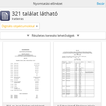
Nyomtatási előnézet
Bezár
321 találat látható
Iratleírás
Digitális objektumokkal
Részletes keresési lehetőségek
314. sz. Ipari Szakmunkásképző
A Gábor József Általános Iskola