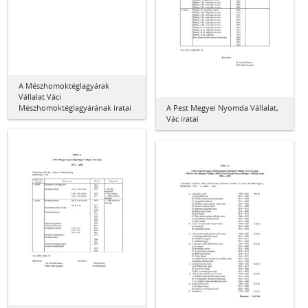
A Mészhomoktéglagyárak
Vállalat Váci
Mészhomoktéglagyárának iratai
A Pest Megyei Nyomda Vállalat,
Vác iratai