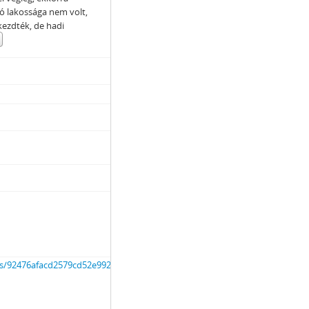
ó lakossága nem volt,
 1871–1950
kezdték, de hadi
–2002
ORRADALMI SZERVEI, 1919
REJÖTT BIZOTTSÁGOK, 1945–1990
91
ts/92476afacd2579cd52e9921d39506537.pdf
NKORMÁNYZATOK, 1989–2014