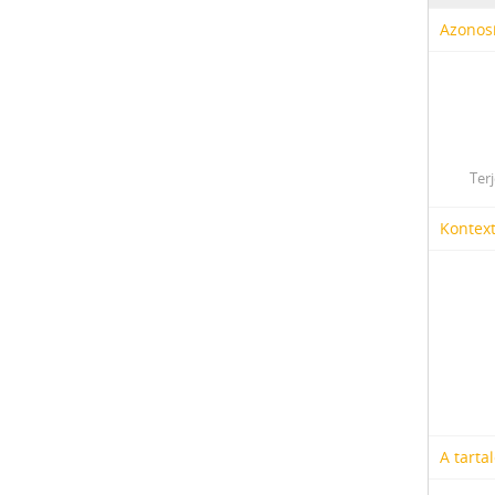
Azonosí
Ter
Kontex
A tarta