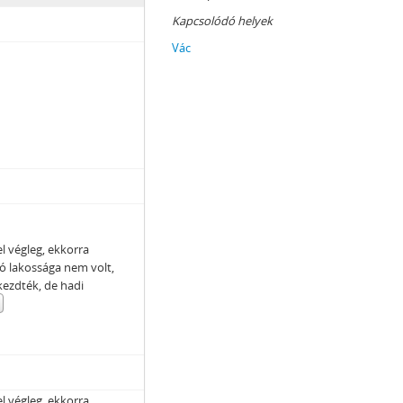
Kapcsolódó helyek
Vác
k), 1873–1925
 1857-1951
l végleg, ekkorra
ó lakossága nem volt,
kezdték, de hadi
l végleg, ekkorra