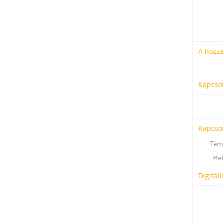
A hozzá
Kapcso
Kapcso
Tém
Hel
Digitál