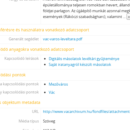
[Fond] 0103 - Vác Város Javadalmi Hivatalának iratai, 1950
épületállománya teljesen romokban hevert, álland
[Fond] 0104 - Vác város szabályrendeleteinek levéltári gyűjteménye,
földjei parlagon. Az újjáépítő munkát azonnal meg
[fondfőcsoport] VIII - TANINTÉZETEK, INTÉZMÉNYEK, 1773–2006
események (Rákóczi szabadságharc), valamint
...
»
[fondfőcsoport] IX - TESTÜLETEK, 1705–1970
[fondfőcsoport] X - EGYESÜLETEK, (TÖMEG)SZERVEZETEK, PÁRTOK, 1821
férésre és használatra vonatkozó adatcsoport
[fondfőcsoport] XI - GAZDASÁGI SZERVEK, 1876–1956
Generált segédlet
vac-varos-leveltara.pdf
[fondfőcsoport] XII - EGYHÁZI SZERVEZETEK, INTÉZMÉNYEK, 1764 –1950
lódó anyagokra vonatkozó adatcsoport
[fondfőcsoport] XIII - CSALÁDOK, 1821–2007
[fondfőcsoport] XIV - SZEMÉLYEK, 1800–2016
Kapcsolódó leírások
Digitális másolatok levéltári gyűjteménye
[fondfőcsoport] XV - GYŰJTEMÉNYEK, 1074–2016
Saját iratanyagról készült másolatok
[fondfőcsoport] XVI - A NÉPKÖZTÁRSASÁG ÉS A TANÁCSKÖZTÁRSASÁG F
lódási pontok
[fondfőcsoport] XVII - NÉPHATALMI ÉS KÜLÖNLEGES FELADATOKRA LÉT
a kapcsolódási pontok
Mezőváros
[fondfőcsoport] XXIII - TANÁCSOK, 1945–1990
[fondfőcsoport] XXIV - AZ ÁLLAMIGAZGATÁS TERÜLETI SZERVEI, 1952–19
y kapcsolódási pontok
Vác
[fondfőcsoport] XXIX - GAZDASÁGI SZERVEK, 1946–2010
is objektum metadata
[fondfőcsoport] XXX - SZÖVETKEZETEK, 1949–2015
URL
http://www.vacarchivum.hu/fondfiles/attachmen
[fondfőcsoport] XXXVII - MEGYEI JOGÚ VÁROSI, VÁROSI ÉS KÖZSÉGI Ö
Média típus
Szöveg