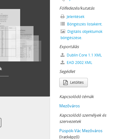
fő]adószedőjének, Főadószedői Hivatalának) iratai, 1730–1848
Fölfedezés/kutatás
Jelentések
Böngészés listaként.
1–1878
Digitális objektumok
0–1857
böngészése.
839–1864
Exportálás
52
Dublin Core 1.1 XML
–1851
EAD 2002 XML
ai, 1849
k
Segédlet
7
Letöltés
, 1765–1814
Kapcsolódó témák
2
Mezőváros
, 1853–1855
1850–1851
Kapcsolódó személyek és
szervezetek
0
1
Püspök-Vác Mezőváros
(Iratképző)