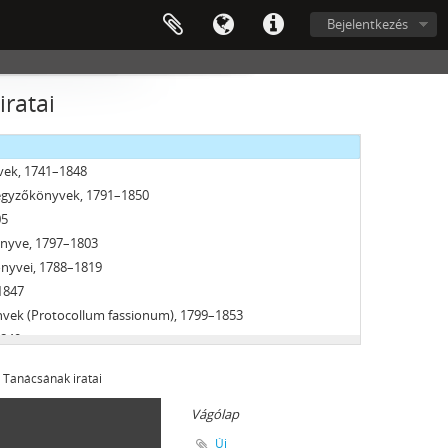
Bejelentkezés
ratai
ZSÉGEK, 1612–1952
yvek, 1741–1848
jegyzőkönyvek, 1791–1850
05
önyve, 1797–1803
önyvei, 1788–1819
1847
önvek (Protocollum fassionum), 1799–1853
1840
51
Tanácsának iratai
1835
1770–1848
Vágólap
Új