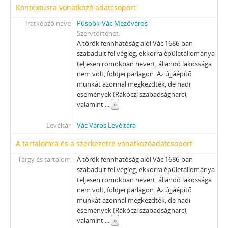
[Fond] 0074 - Vác Mezőváros Árvapénztárának iratai, 1858–1876
Kontextusra vonatkozó adatcsoport
[Fond] 0075 - Vác Mezőváros Házipénztárának iratai, 1859–1872
Iratképző neve
Püspök-Vác Mezőváros
[Fond] 0076 - Vác Mezőváros Adóhivatalának iratai, 1854–1872
Szervtörténet
[Fond] 0077 - Vác Mezőváros Törvényszékének iratai, 1851–1859
A török fennhatóság alól Vác 1686-ban
[Fond] 0078 - Vác Mezőváros Sommás Bíróságának iratai, 1869–1871
szabadult fel végleg, ekkorra épületállománya
[Fond] 0091 - Vác Város Képviselő-testületének iratai, 1872–1950
teljesen romokban hevert, állandó lakossága
nem volt, földjei parlagon. Az újjáépítő
[Fond] 0092 - Vác Város Tanácsának iratai (Tanácsülési jegyzőkönyvek), 1873–1925
munkát azonnal megkezdték, de hadi
[Fond] 0093 - Vác város polgármesterének iratai, 1849–1952
események (Rákóczi szabadságharc),
[Fond] 0094 - Vác Város Árvaszékének iratai, 1872 - 1956
valamint
...
»
[Fond] 0095 - Vác Város Házipénztárának és Számvevőségének iratai, 1857-1951
[Fond] 0096 - Vác Város Adóhivatalának iratai, 1873–1950
Levéltár
Vác Város Levéltára
[Fond] 0097 - Vác Város Mérnöki Hivatalának iratai, 1869–1946
A tartalomra és a szerkezetre vonatkozóadatcsoport
[Fond] 0098 - Vác város rendőrkapitányának iratai, 1883–1919
Tárgy és tartalom
A török fennhatóság alól Vác 1686-ban
[Fond] 0099 - Vác város tiszti főügyészének iratai, 1938–1949
szabadult fel végleg, ekkorra épületállománya
[Fond] 0100 - Vác város tisztiorvosának iratai, 1945–1951
teljesen romokban hevert, állandó lakossága
[Fond] 0101 - Vác város állatorvosának iratai, 1944–1951
nem volt, földjei parlagon. Az újjáépítő
[Fond] 0102 - Vác Város Végrehajtói Hivatalának iratai, 1932
munkát azonnal megkezdték, de hadi
[Fond] 0103 - Vác Város Javadalmi Hivatalának iratai, 1950
események (Rákóczi szabadságharc),
valamint
...
»
[Fond] 0104 - Vác város szabályrendeleteinek levéltári gyűjteménye, 1871–1950