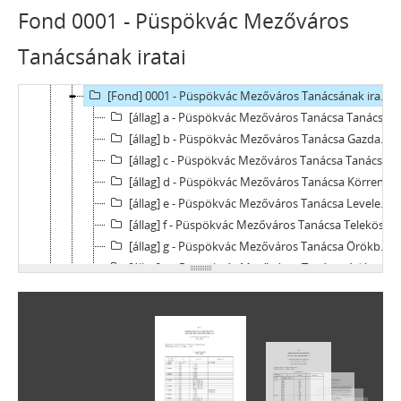
Fond 0001 - Püspökvác Mezőváros
Tanácsának iratai
[Levéltár] Vác Város Levéltára, 1612 - 2016
[fondfőcsoport] V - MEZŐVÁROSOK, RENDEZETT TANÁCSÚ VÁROSOK, KÖZSÉGEK, 1612–1952
[Fond] 0001 - Püspökvác Mezőváros Tanácsának iratai, 1612–1905
[állag] a - Püspökvác Mezőváros Tanácsa Tanácsülési jegyzőkönyvek, 1741–1848
[állag] b - Püspökvác Mezőváros Tanácsa Gazdasági tanácsülési jegyzőkönyvek, 1791–1850
[állag] c - Püspökvác Mezőváros Tanácsa Tanácsi iratok, 1612–1905
[állag] d - Püspökvác Mezőváros Tanácsa Körrendeletek jegyzőkönyve, 1797–1803
[állag] e - Püspökvác Mezőváros Tanácsa Levelezések másolati könyvei, 1788–1819
[állag] f - Püspökvác Mezőváros Tanácsa Telekösszeírások, 1775–1847
[állag] g - Püspökvác Mezőváros Tanácsa Örökbevallási jegyzőkönvek (Protocollum fassionum), 1799–1853
[állag] h - Püspökvác Mezőváros Tanácsa Adóösszeírások, 1747–1840
[állag] i - Püspökvác Mezőváros Tanácsa Végrendeletek, 1706–1851
[állag] j - Püspökvác Mezőváros Tanácsa Hagyatéki iratok, 1749–1835
[állag] k - Püspökvác Mezőváros Tanácsa Törvénykezési iratok, 1770–1848
[Fond] 0002 - Püspökvác Mezőváros közgyámjának iratai, 1781–1847
[Fond] 0003 - Püspökvác Mezőváros Főpénztárnoki Hivatalának (1840-ig [fő]adószedőjének, Főadószedői Hivatalának) iratai, 1730–1848
[Fond] 0021 - Püspökvác Mezőváros Tanácsának iratai, 1848–1859