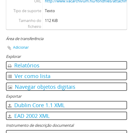
URL
http://www.vacarchivum.hu/fondfiles/attachme
Tipo de suporte
Texto
Tamanho do
112 KiB
ficheiro
Área de transferência
Adicionar
Explorar
Relatórios
Ver como lista
Navegar objetos digitais
Exportar
Dublin Core 1.1 XML
EAD 2002 XML
Instrumento de descrição documental