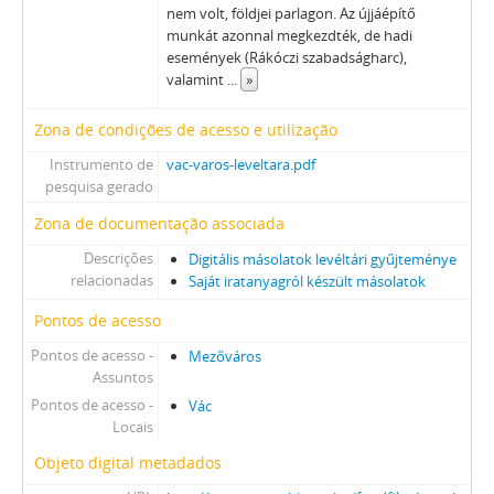
VIII - TANINTÉZETEK, INTÉZMÉNYEK, 1773–2006
nem volt, földjei parlagon. Az újjáépítő
munkát azonnal megkezdték, de hadi
IX - TESTÜLETEK, 1705–1970
események (Rákóczi szabadságharc),
X - EGYESÜLETEK, (TÖMEG)SZERVEZETEK, PÁRTOK, 1821–2002
valamint
...
»
XI - GAZDASÁGI SZERVEK, 1876–1956
XII - EGYHÁZI SZERVEZETEK, INTÉZMÉNYEK, 1764 –1950
Zona de condições de acesso e utilização
XIII - CSALÁDOK, 1821–2007
Instrumento de
vac-varos-leveltara.pdf
XIV - SZEMÉLYEK, 1800–2016
pesquisa gerado
XV - GYŰJTEMÉNYEK, 1074–2016
Zona de documentação associada
XVI - A NÉPKÖZTÁRSASÁG ÉS A TANÁCSKÖZTÁRSASÁG FORRADALMI SZERVEI, 1919
XVII - NÉPHATALMI ÉS KÜLÖNLEGES FELADATOKRA LÉTREJÖTT BIZOTTSÁGOK, 1945–1990
Descrições
Digitális másolatok levéltári gyűjteménye
XXIII - TANÁCSOK, 1945–1990
relacionadas
Saját iratanyagról készült másolatok
XXIV - AZ ÁLLAMIGAZGATÁS TERÜLETI SZERVEI, 1952–1991
Pontos de acesso
XXIX - GAZDASÁGI SZERVEK, 1946–2010
Pontos de acesso -
XXX - SZÖVETKEZETEK, 1949–2015
Mezőváros
Assuntos
XXXVII - MEGYEI JOGÚ VÁROSI, VÁROSI ÉS KÖZSÉGI ÖNKORMÁNYZATOK, 1989–2014
Pontos de acesso -
Vác
Locais
Objeto digital metadados