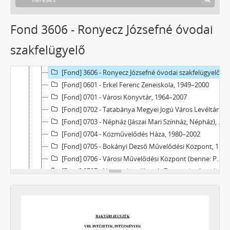
[Fond] 3601 - Napsugár Alapítványi Óvoda, 1996–2003
[Fond] 3602 - Kossuth Lajos Óvoda, 1980–1991
Fond 3606 - Ronyecz Józsefné óvodai
[Fond] 3603 - Erőmű-lakótelepi Óvoda (Arany János Óvoda részlege), 1969–2005
szakfelügyelő
[Fond] 3604 - I. sz. Óvoda, 1981–1985
[Fond] 3605 - II. sz. Óvoda, 1957
[Fond] 3606 - Ronyecz Józsefné óvodai szakfelügyelő, 1976–1986
[Fond] 0601 - Erkel Ferenc Zeneiskola, 1949–2000
[Fond] 0701 - Városi Könyvtár, 1964–2007
[Fond] 0702 - Tatabánya Megyei Jogú Város Levéltára, 1991–2023
[Fond] 0703 - Népház (Jászai Mari Színház, Népház), 1917–2010
[Fond] 0704 - Közművelődés Háza, 1980–2002
[Fond] 0705 - Bokányi Dezső Művelődési Központ, 1977–1987
[Fond] 0706 - Városi Művelődési Központ (benne: Puskin Művelődési Központ), 1975–1995
[Fond] 0707 - Nemzetközi Kreatív Zenepedagógiai Intézet, 1993–2000
[Fond] 0708 - Tatabányai Közösségi Televízió, 1984–2010
[Fond] 0709 - KPVDSZ Művelődési Ház, 1979–2011
[Fond] 0801 - Szociális Foglalkoztató, 1983–2001
[fondfőcsoport] X - Egyesületek, 1896 - 2023