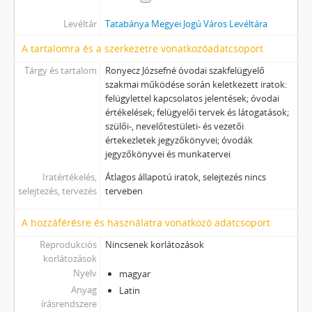
Levéltár
Tatabánya Megyei Jogú Város Levéltára
A tartalomra és a szerkezetre vonatkozóadatcsoport
Tárgy és tartalom
Ronyecz Józsefné óvodai szakfelügyelő
szakmai működése során keletkezett iratok:
felügylettel kapcsolatos jelentések; óvodai
értékelések; felügyelői tervek és látogatások;
szülői-, nevelőtestületi- és vezetői
értekezletek jegyzőkönyvei; óvodák
jegyzőkönyvei és munkatervei
Iratértékelés,
Átlagos állapotú iratok, selejtezés nincs
selejtezés, tervezés
terveben
A hozzáférésre és használatra vonatkozó adatcsoport
Reprodukciós
Nincsenek korlátozások
korlátozások
Nyelv
magyar
Anyag
Latin
írásrendszere