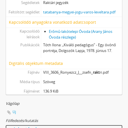
Segédletek
Raktári jegyzék
Feltöltött segédlet
tatabanya-megyei-jogu-varos-leveltara.pdf
Kapcsolódó anyagokra vonatkozó adatcsoport
Kapcsolódó
Erőmű-lakótelepi Óvoda (Arany János
leírások
Óvoda részlege)
Publikációk
Tóth Ilona: „Kiváló pedagógus” - Egy óvónő
portréja, Dolgozók Lapja, 1978. június 17.
Digitális objektum metadata
Fájlnév
VIII_3606_Ronyezcz_J__zsefn_
rakt
ri.pdf
Média típus
Szöveg
Fájlméret
136.9 KiB
Vágólap
Új
Fölfedezés/kutatás