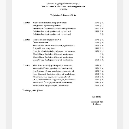
[fondfőcsoport] XI - Gazdasági szervek, 1912 - 1979
[fondfőcsoport] XIII - Családok, 1886 - 2017
[fondfőcsoport] XIV - Személyek, 1895 - 2006
[fondfőcsoport] XV - Gyűjtemények, 1223 - 2024
[fondfőcsoport] XVII - Néphatalmi és különleges feladatokra létrejött bizottságok, 1945 - 1949
[fondfőcsoport] XXIII - Tanácsok, 1946 - 2002
[fondfőcsoport] XXIV - Az államigazgatás területi szervei, 1899 - 2002
[fondfőcsoport] XXIX - Vállalatok, 1896 - 2004
[fondfőcsoport] XXXIII - Külön intézkedéssel levéltárba utalt iratok, 1895 - 2014
[fondfőcsoport] XXXVII - MJV önkormányzatok, 1990 - 2012