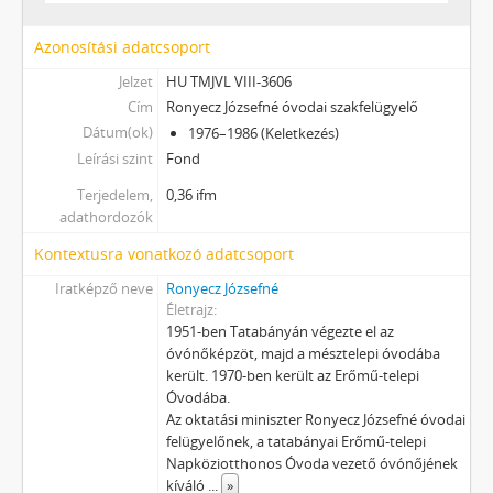
Azonosítási adatcsoport
Jelzet
HU TMJVL VIII-3606
Cím
Ronyecz Józsefné óvodai szakfelügyelő
Dátum(ok)
1976–1986 (Keletkezés)
Leírási szint
Fond
Terjedelem,
0,36 ifm
adathordozók
Kontextusra vonatkozó adatcsoport
Iratképző neve
Ronyecz Józsefné
Életrajz
1951-ben Tatabányán végezte el az
óvónőképzöt, majd a mésztelepi óvodába
került. 1970-ben került az Erőmű-telepi
Óvodába.
Az oktatási miniszter Ronyecz Józsefné óvodai
felügyelőnek, a tatabányai Erőmű-telepi
Napköziotthonos Óvoda vezető óvónőjének
kíváló
...
»