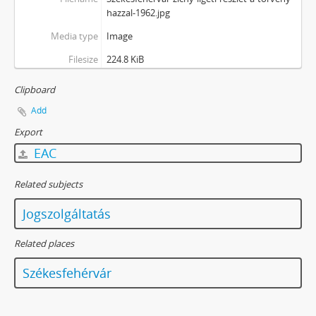
hazzal-1962.jpg
Media type
Image
Filesize
224.8 KiB
Clipboard
Add
Export
EAC
Related subjects
Jogszolgáltatás
Related places
Székesfehérvár