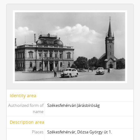
Identity area
Authorized form of
Székesfehérvári Járásbíróság
name
Description area
Places
Székesfehérvár, Dózsa György út 1.