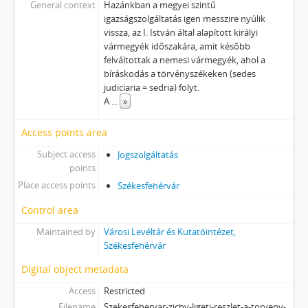
General context
Hazánkban a megyei szintű
igazságszolgáltatás igen messzire nyúlik
vissza, az I. István által alapított királyi
vármegyék időszakára, amit később
felváltottak a nemesi vármegyék, ahol a
bíráskodás a törvényszékeken (sedes
judiciaria = sedria) folyt.
A
...
»
Access points area
Subject access
Jogszolgáltatás
points
Place access points
Székesfehérvár
Control area
Maintained by
Városi Levéltár és Kutatóintézet,
Székesfehérvár
Digital object metadata
Access
Restricted
Filename
Szekesfehervar-zichy-ligeti-reszlet-a-torveny-