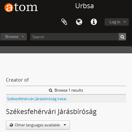
Urbsa
Log in
Browse
Creator of
Browse 1 results
Székesfehérvári Járásbíróság iratai
Székesfehérvári Járásbíróság
Other languages available