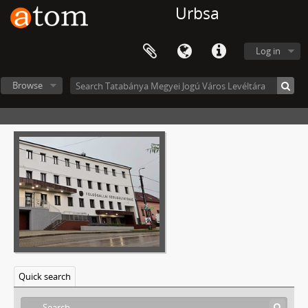
Urbsa
Log in
Browse
Quick search