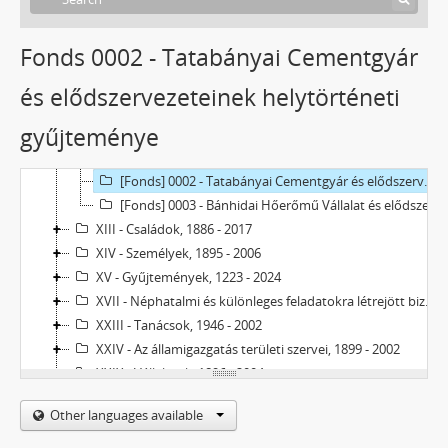
Fonds 0002 - Tatabányai Cementgyár
Tatabánya Megyei Jogú Város Levéltára
V - Mezővárosok, 1774 - 1969
és elődszervezeteinek helytörténeti
VIII - Intézetek, Intézmények, 1906 - 2023
gyűjteménye
X - Egyesületek, 1896 - 2023
XI - Gazdasági szervek, 1912 - 1979
[Fonds] 0002 - Tatabányai Cementgyár és elődszervezeteinek helytörténeti gyűjteménye, 1912–1979
[Fonds] 0003 - Bánhidai Hőerőmű Vállalat és elődszervezeteinek helytörténeti gyűjteménye, 1929–1981
XIII - Családok, 1886 - 2017
XIV - Személyek, 1895 - 2006
XV - Gyűjtemények, 1223 - 2024
XVII - Néphatalmi és különleges feladatokra létrejött bizottságok, 1945 - 1949
XXIII - Tanácsok, 1946 - 2002
XXIV - Az államigazgatás területi szervei, 1899 - 2002
XXIX - Vállalatok, 1896 - 2004
XXXIII - Külön intézkedéssel levéltárba utalt iratok, 1895 - 2014
Other languages available
XXXVII - MJV önkormányzatok, 1990 - 2012