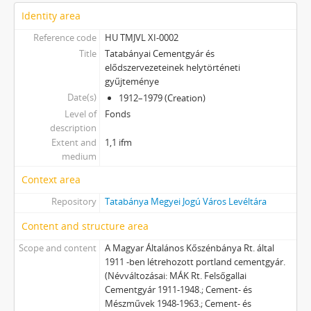
Identity area
Reference code
HU TMJVL XI-0002
Title
Tatabányai Cementgyár és
elődszervezeteinek helytörténeti
gyűjteménye
Date(s)
1912–1979 (Creation)
Level of
Fonds
description
Extent and
1,1 ifm
medium
Context area
Repository
Tatabánya Megyei Jogú Város Levéltára
Content and structure area
Scope and content
A Magyar Általános Kőszénbánya Rt. által
1911 -ben létrehozott portland cementgyár.
(Névváltozásai: MÁK Rt. Felsőgallai
Cementgyár 1911-1948.; Cement- és
Mészművek 1948-1963.; Cement- és