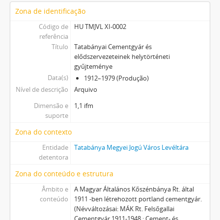
Zona de identificação
Código de
HU TMJVL XI-0002
referência
Título
Tatabányai Cementgyár és
elődszervezeteinek helytörténeti
gyűjteménye
Data(s)
1912–1979 (Produção)
Nível de descrição
Arquivo
Dimensão e
1,1 ifm
suporte
Zona do contexto
Entidade
Tatabánya Megyei Jogú Város Levéltára
detentora
Zona do conteúdo e estrutura
Âmbito e
A Magyar Általános Kőszénbánya Rt. által
conteúdo
1911 -ben létrehozott portland cementgyár.
(Névváltozásai: MÁK Rt. Felsőgallai
Cementgyár 1911-1948.; Cement- és