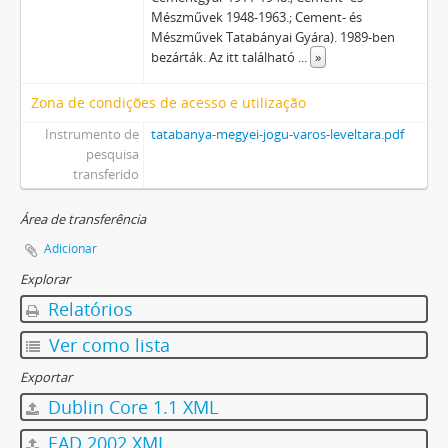
Mészművek 1948-1963.; Cement- és
Mészművek Tatabányai Gyára). 1989-ben
bezárták. Az itt található
...
»
Zona de condições de acesso e utilização
Instrumento de
tatabanya-megyei-jogu-varos-leveltara.pdf
pesquisa
transferido
Área de transferência
Adicionar
Explorar
Relatórios
Ver como lista
Exportar
Dublin Core 1.1 XML
EAD 2002 XML