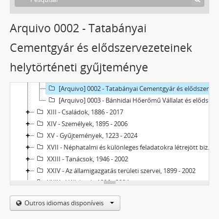
Arquivo 0002 - Tatabányai
Tatabánya Megyei Jogú Város Levéltára
V - Mezővárosok, 1774 - 1969
Cementgyár és elődszervezeteinek
VIII - Intézetek, Intézmények, 1906 - 2023
helytörténeti gyűjteménye
X - Egyesületek, 1896 - 2023
XI - Gazdasági szervek, 1912 - 1979
[Arquivo] 0002 - Tatabányai Cementgyár és elődszervezeteinek helytörténeti gyűjteménye, 1912–1979
[Arquivo] 0003 - Bánhidai Hőerőmű Vállalat és elődszervezeteinek helytörténeti gyűjteménye, 1929–1981
XIII - Családok, 1886 - 2017
XIV - Személyek, 1895 - 2006
XV - Gyűjtemények, 1223 - 2024
XVII - Néphatalmi és különleges feladatokra létrejött bizottságok, 1945 - 1949
XXIII - Tanácsok, 1946 - 2002
XXIV - Az államigazgatás területi szervei, 1899 - 2002
XXIX - Vállalatok, 1896 - 2004
XXXIII - Külön intézkedéssel levéltárba utalt iratok, 1895 - 2014
Outros idiomas disponíveis
XXXVII - MJV önkormányzatok, 1990 - 2012