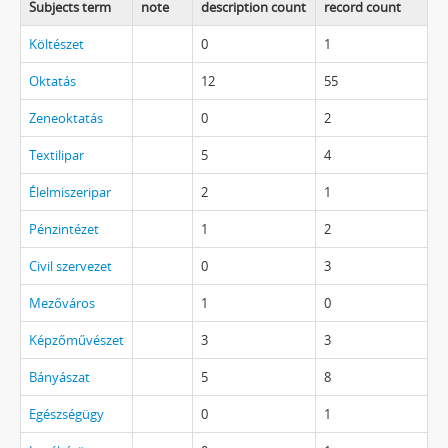
Subjects term
note
description count
record count
Költészet
0
1
Oktatás
12
55
Zeneoktatás
0
2
Textilipar
5
4
Élelmiszeripar
2
1
Pénzintézet
1
2
Civil szervezet
0
3
Mezőváros
1
0
Képzőművészet
3
3
Bányászat
5
8
Egészségügy
0
1