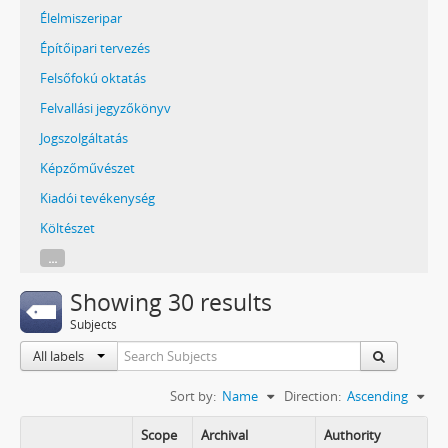
Élelmiszeripar
Építőipari tervezés
Felsőfokú oktatás
Felvallási jegyzőkönyv
Jogszolgáltatás
Képzőművészet
Kiadói tevékenység
Költészet
...
Showing 30 results
Subjects
All labels
Sort by:
Name
Direction:
Ascending
Scope
Archival
Authority