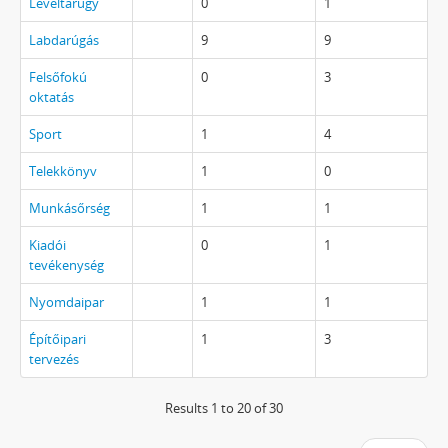
Levéltárügy
0
1
Labdarúgás
9
9
Felsőfokú
0
3
oktatás
Sport
1
4
Telekkönyv
1
0
Munkásőrség
1
1
Kiadói
0
1
tevékenység
Nyomdaipar
1
1
Építőipari
1
3
tervezés
Results 1 to 20 of 30