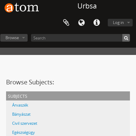
Urbsa
Log in
Browse
Browse Subjects:
subjects
Árvaszék
Bányászat
Civil szervezet
Egészségügy