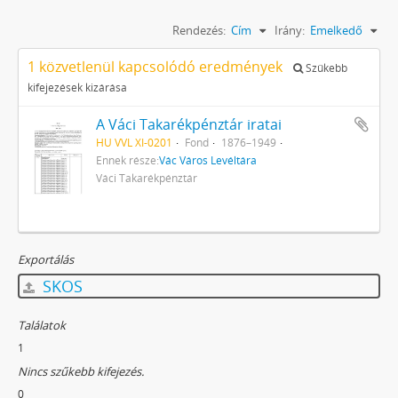
Rendezés:
Cím
Irány:
Emelkedő
1 közvetlenül kapcsolódó eredmények
Szűkebb
kifejezések kizárása
A Váci Takarékpénztár iratai
HU VVL XI-0201
Fond
1876–1949
Ennek része:
Vác Város Levéltára
Váci Takarékpénztár
Exportálás
SKOS
Találatok
1
Nincs szűkebb kifejezés.
0