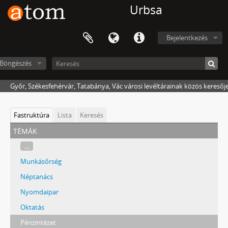
Urbsa
Bejelentkezés
Böngészés
Győr, Székesfehérvár, Tatabánya, Vác városi levéltárainak közös keresőj
Fastruktúra
Lista
Keresés
témák
...
Munkásőrség
Néptanács
Nyomdaipar
Oktatás
Pénzintézet