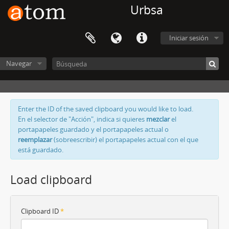
Urbsa
Iniciar sesión
Navegar
Enter the ID of the saved clipboard you would like to load.
En el selector de "Acción", indica si quieres
mezclar
el
portapapeles guardado y el portapapeles actual o
reemplazar
(sobreescribir) el portapapeles actual con el que
está guardado.
Load clipboard
Clipboard ID
*