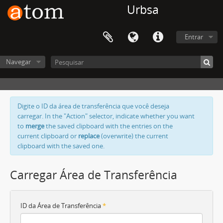
Urbsa
Entrar
Navegar
Digite o ID da área de transferência que você deseja
carregar. In the "Action" selector, indicate whether you want
to
merge
the saved clipboard with the entries on the
current clipboard or
replace
(overwrite) the current
clipboard with the saved one.
Carregar Área de Transferência
ID da Área de Transferência
*