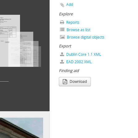
Add
Explore
Reports
 1989–2014
Browse as list
Browse digital objects
Export
Dublin Core 1.1 XML
EAD 2002 XML
Finding aid
Download