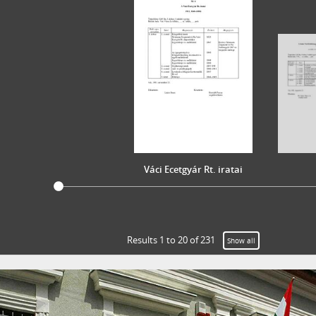
XXIV - AZ ÁLLAMIGAZGATÁS TERÜLETI SZERVEI, 1952–1991
XXIX - GAZDASÁGI SZERVEK, 1946–2010
XXX - SZÖVETKEZETEK, 1949–2015
XXXVII - MEGYEI JOGÚ VÁROSI, VÁROSI ÉS KÖZSÉGI ÖNKORMÁNYZATOK,
Váci Ecetgyár Rt. iratai
Results 1 to 20 of 231
Show all