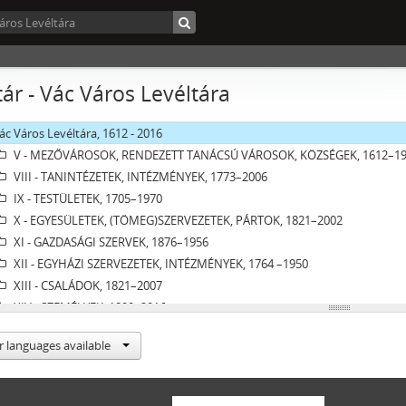
tár - Vác Város Levéltára
ác Város Levéltára, 1612 - 2016
V - MEZŐVÁROSOK, RENDEZETT TANÁCSÚ VÁROSOK, KÖZSÉGEK, 1612–1
VIII - TANINTÉZETEK, INTÉZMÉNYEK, 1773–2006
IX - TESTÜLETEK, 1705–1970
X - EGYESÜLETEK, (TÖMEG)SZERVEZETEK, PÁRTOK, 1821–2002
XI - GAZDASÁGI SZERVEK, 1876–1956
XII - EGYHÁZI SZERVEZETEK, INTÉZMÉNYEK, 1764 –1950
XIII - CSALÁDOK, 1821–2007
XIV - SZEMÉLYEK, 1800–2016
XV - GYŰJTEMÉNYEK, 1074–2016
r languages available
XVI - A NÉPKÖZTÁRSASÁG ÉS A TANÁCSKÖZTÁRSASÁG FORRADALMI SZERV
XVII - NÉPHATALMI ÉS KÜLÖNLEGES FELADATOKRA LÉTREJÖTT BIZOTTSÁ
XXIII - TANÁCSOK, 1945–1990