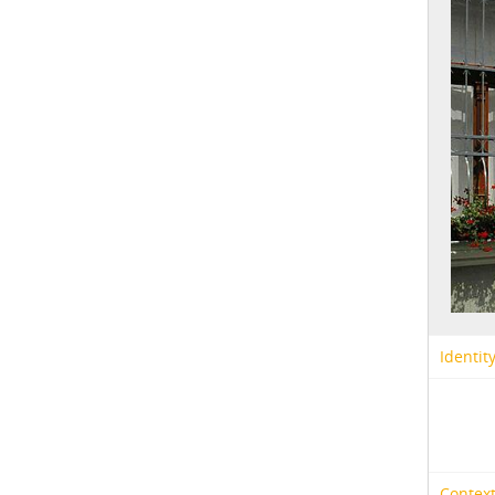
Identit
Context