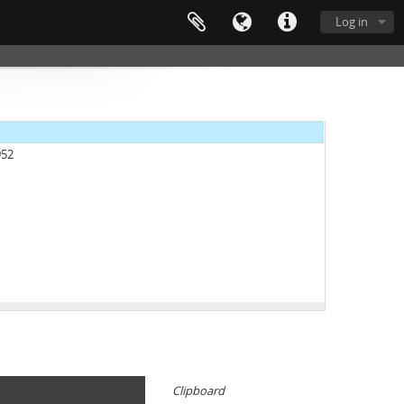
Log in
952
EI, 1919
GOK, 1945–1990
Clipboard