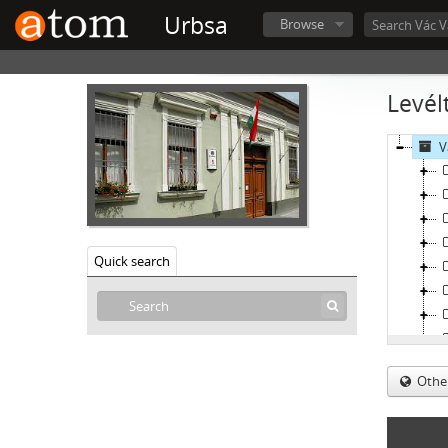
Urbsa
Browse
Levél
V
Quick search
Othe