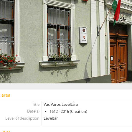
y area
Title
Vác Város Levéltára
Date(s)
1612 - 2016 (Creation)
Level of description
Levéltár
 area