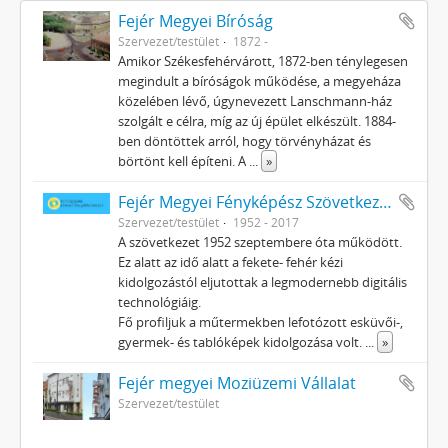
Fejér Megyei Bíróság
Szervezet/testület
1872 -
Amikor Székesfehérvárott, 1872-ben ténylegesen
megindult a bíróságok működése, a megyeháza
közelében lévő, úgynevezett Lanschmann-ház
szolgált e célra, míg az új épület elkészült. 1884-
ben döntöttek arról, hogy törvényházat és
börtönt kell építeni. A
...
»
Fejér Megyei Fényképész Szövetkezet
Szervezet/testület
1952 - 2017
A szövetkezet 1952 szeptembere óta működött.
Ez alatt az idő alatt a fekete- fehér kézi
kidolgozástól eljutottak a legmodernebb digitális
technológiáig.
Fő profiljuk a műtermekben lefotózott esküvői-,
gyermek- és tablóképek kidolgozása volt.
...
»
Fejér megyei Moziüzemi Vállalat
Szervezet/testület