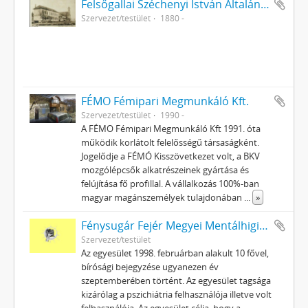
Felsőgallai Széchenyi István Általános Iskola
Szervezet/testület
1880 -
FÉMO Fémipari Megmunkáló Kft.
Szervezet/testület
1990 -
A FÉMO Fémipari Megmunkáló Kft 1991. óta
működik korlátolt felelősségű társaságként.
Jogelődje a FÉMÓ Kisszövetkezet volt, a BKV
mozgólépcsők alkatrészeinek gyártása és
felújítása fő profillal. A vállalkozás 100%-ban
magyar magánszemélyek tulajdonában
...
»
Fénysugár Fejér Megyei Mentálhigiénés Betegek Egyesülete
Szervezet/testület
Az egyesület 1998. februárban alakult 10 fővel,
bírósági bejegyzése ugyanezen év
szeptemberében történt. Az egyesület tagsága
kizárólag a pszichiátria felhasználója illetve volt