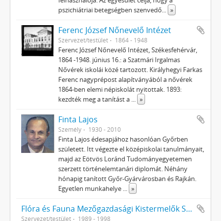
felhasználója. Az egyesület célja, hogy a
pszichiátriai betegségben szenvedő
...
»
Ferenc József Nőnevelő Intézet
Szervezet/testület
1864 - 1948
Ferenc József Nőnevelő Intézet, Székesfehérvár,
1864 -1948. június 16.: a Szatmári Irgalmas
Nővérek iskolái közé tartozott. Királyhegyi Farkas
Ferenc nagyprépost alapítványából a nővérek
1864-ben elemi népiskolát nyitottak. 1893:
kezdték meg a tanítást a
...
»
Finta Lajos
Személy
1930 - 2010
Finta Lajos édesapjához hasonlóan Győrben
született. Itt végezte el középiskolai tanulmányait,
majd az Eötvös Loránd Tudományegyetemen
szerzett történelemtanári diplomát. Néhány
hónapig tanított Győr-Gyárvárosban és Rajkán.
Egyetlen munkahelye
...
»
Flóra és Fauna Mezőgazdasági Kistermelők Szövetkezete
Szervezet/testület
1989 - 1998