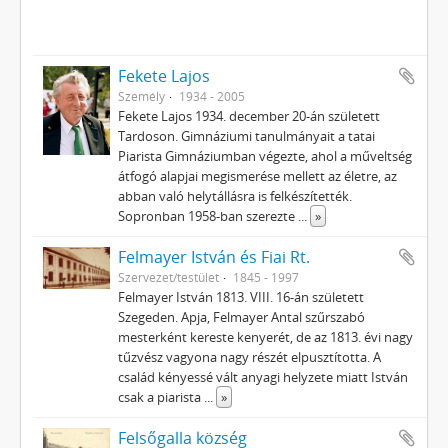
Fekete Lajos
Személy
1934 - 2005
Fekete Lajos 1934. december 20-án született
Tardoson. Gimnáziumi tanulmányait a tatai
Piarista Gimnáziumban végezte, ahol a műveltség
átfogó alapjai megismerése mellett az életre, az
abban való helytállásra is felkészítették.
Sopronban 1958-ban szerezte
...
»
Felmayer István és Fiai Rt.
Szervezet/testület
1845 - 1997
Felmayer István 1813. VIII. 16-án született
Szegeden. Apja, Felmayer Antal szűrszabó
mesterként kereste kenyerét, de az 1813. évi nagy
tűzvész vagyona nagy részét elpusztította. A
család kényessé vált anyagi helyzete miatt István
csak a piarista
...
»
Felsőgalla község