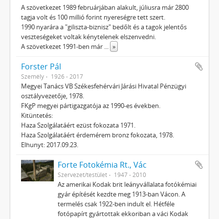
A szövetkezet 1989 februárjában alakult, júliusra már 2800
tagja volt és 100 millió forint nyereségre tett szert.
1990 nyarára a "giliszta-biznisz" bedőlt és a tagok jelentős
veszteségeket voltak kénytelenek elszenvedni.
A szövetkezet 1991-ben már
...
»
Forster Pál
Személy
1926 - 2017
Megyei Tanács VB Székesfehérvári Járási Hivatal Pénzügyi
osztályvezetője, 1978.
FKgP megyei pártigazgatója az 1990-es években.
Kitüntetés:
Haza Szolgálatáért ezüst fokozata 1971.
Haza Szolgálatáért érdemérem bronz fokozata, 1978.
Elhunyt: 2017.09.23.
Forte Fotokémia Rt., Vác
Szervezet/testület
1947 - 2010
Az amerikai Kodak brit leányvállalata fotókémiai
gyár építését kezdte meg 1913-ban Vácon. A
termelés csak 1922-ben indult el. Hétféle
fotópapírt gyártottak ekkoriban a váci Kodak