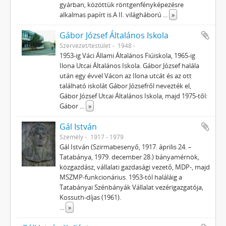
gyárban, közöttük röntgenfényképezésre
alkalmas papírt is.A II. világháború
...
»
Gábor József Általános Iskola
Szervezet/testület
1948 -
1953-ig Váci Állami Általános Fiúiskola, 1965-ig
Ilona Utcai Általános Iskola. Gábor József halála
után egy évvel Vácon az Ilona utcát és az ott
található iskolát Gábor Józsefről nevezték el,
Gábor József Utcai Általános Iskola, majd 1975-től:
Gábor
...
»
Gál István
Személy
1917 - 1979
Gál István (Szirmabesenyő, 1917. április 24. –
Tatabánya, 1979. december 28.) bányamérnök,
közgazdász, vállalati gazdasági vezető, MDP-, majd
MSZMP-funkcionárius. 1953-tól haláláig a
Tatabányai Szénbányák Vállalat vezérigazgatója,
Kossuth-díjas (1961).
...
»