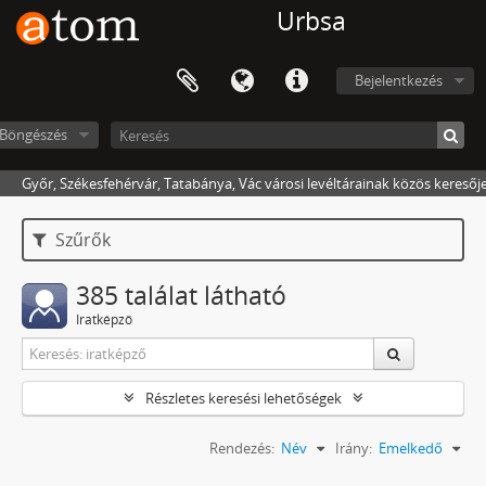
Urbsa
Bejelentkezés
Böngészés
Győr, Székesfehérvár, Tatabánya, Vác városi levéltárainak közös keresőj
Szűrők
385 találat látható
Iratképző
Részletes keresési lehetőségek
Rendezés:
Név
Irány:
Emelkedő