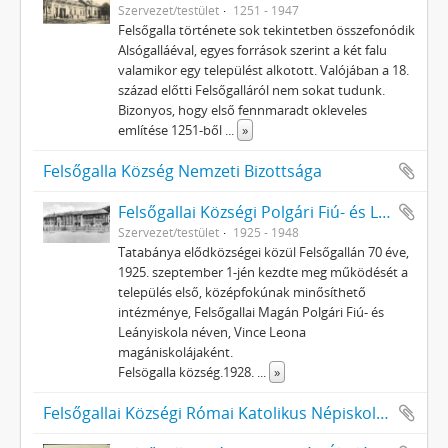
Szervezet/testület
1251 - 1947
Felsőgalla története sok tekintetben összefonódik
Alsógalláéval, egyes források szerint a két falu
valamikor egy települést alkotott. Valójában a 18.
század előtti Felsőgalláról nem sokat tudunk.
Bizonyos, hogy első fennmaradt okleveles
említése 1251-ből
...
»
Felsőgalla Község Nemzeti Bizottsága
Felsőgallai Községi Polgári Fiú- és Leányiskola
Szervezet/testület
1925 - 1948
Tatabánya elődközségei közül Felsőgallán 70 éve,
1925. szeptember 1-jén kezdte meg működését a
település első, középfokúnak minősíthető
intézménye, Felsőgallai Magán Polgári Fiú- és
Leányiskola néven, Vince Leona
magániskolájaként.
Felsögalla község.1928.
...
»
Felsőgallai Községi Római Katolikus Népiskola (1948-ig)