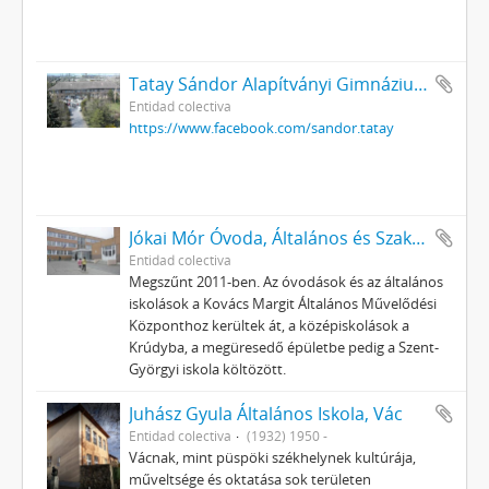
Tatay Sándor Alapítványi Gimnázium, Szakközépiskola és Szakiskola, Székesfehérvár
Entidad colectiva
https://www.facebook.com/sandor.tatay
Jókai Mór Óvoda, Általános és Szakképző Iskola, Győr
Entidad colectiva
Megszűnt 2011-ben. Az óvodások és az általános
iskolások a Kovács Margit Általános Művelődési
Központhoz kerültek át, a középiskolások a
Krúdyba, a megüresedő épületbe pedig a Szent-
Györgyi iskola költözött.
Juhász Gyula Általános Iskola, Vác
Entidad colectiva
(1932) 1950 -
Vácnak, mint püspöki székhelynek kultúrája,
műveltsége és oktatása sok területen