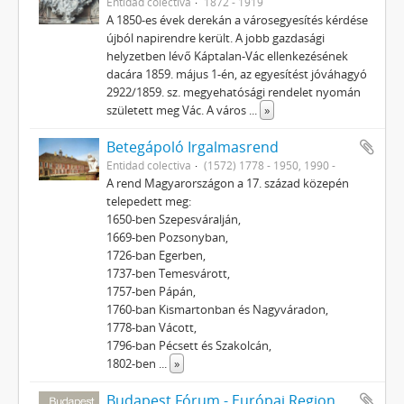
Entidad colectiva
1872 - 1919
A 1850-es évek derekán a városegyesítés kérdése
újból napirendre került. A jobb gazdasági
helyzetben lévő Káptalan-Vác ellenkezésének
dacára 1859. május 1-én, az egyesítést jóváhagyó
2922/1859. sz. megyehatósági rendelet nyomán
született meg Vác. A város
...
»
Betegápoló Irgalmasrend
Entidad colectiva
(1572) 1778 - 1950, 1990 -
A rend Magyarországon a 17. század közepén
telepedett meg:
1650-ben Szepesváralján,
1669-ben Pozsonyban,
1726-ban Egerben,
1737-ben Temesvárott,
1757-ben Pápán,
1760-ban Kismartonban és Nagyváradon,
1778-ban Vácott,
1796-ban Pécsett és Szakolcán,
1802-ben
...
»
Budapest Fórum - Európai Regionális Tanulmányok Hálózata