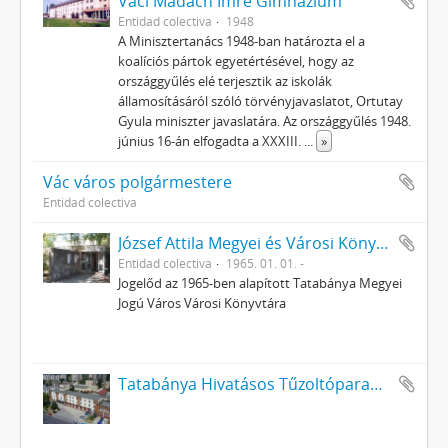
Váci Madách Imre Gimnázium
Entidad colectiva
1948
A Minisztertanács 1948-ban határozta el a
koalíciós pártok egyetértésével, hogy az
országgyűlés elé terjesztik az iskolák
államosításáról szóló törvényjavaslatot, Ortutay
Gyula miniszter javaslatára. Az országgyűlés 1948.
június 16-án elfogadta a XXXIII.
...
»
Vác város polgármestere
Entidad colectiva
József Attila Megyei és Városi Könyvtár, Tatabánya
Entidad colectiva
1965. 01. 01. -
Jogelőd az 1965-ben alapított Tatabánya Megyei
Jogú Város Városi Könyvtára
Tatabánya Hivatásos Tűzoltóparancsnokság