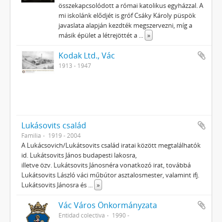
összekapcsolódott a római katolikus egyházzal. A
mi iskolánk elődjét is gróf Csáky Károly püspök
javaslata alapján kezdték megszervezni, míg a
másik épület a létrejöttét a
...
»
Kodak Ltd., Vác
1913 - 1947
Lukásovits család
Familia
1919 - 2004
A Lukácsovich/Lukátsovits család iratai között megtalálhatók
id. Lukátsovits János budapesti lakosra,
illetve özv. Lukátsovits Jánosnéra vonatkozó irat, továbbá
Lukátsovits László váci műbútor asztalosmester, valamint ifj.
Lukátsovits Jánosra és
...
»
Vác Város Önkormányzata
Entidad colectiva
1990 -