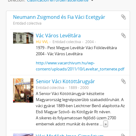
Direction:
Clasificación en orden ascendente
Neumann Zsigmond és Fia Váci Ecetgyár
Entidad colectiva
Vác Város Levéltára
HU VVL
Entidad colectiva
2004 -
1979 - Pest Megyei Levéltár Váci Fióklevéltára
2004 - Vác Város Levéltára
http://www.vacarchivum.hu/wp-
content/uploads/2011/10/Leveltar_tortenete.pdf
Senior Váci Kötöttárugyár
Entidad colectiva
1889 - 2000
A Senior Váci Kötöttárugyár készítette
Magyarország legnépszerűbb szabadidőruháit. A
váci gyárat 1889-ben Leichtner Benő alapította Az
Első Magyar Szövő- és Kötőgyár Rt néven.
A sikeres és folyamatosan fejlődő üzem 2700
embernek adott munkát és évente
...
»