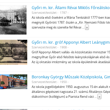
Győri m. kir. Állami Révai Miklós Főreálisko
Szervezet/testület
1787 -
Az iskola első őseként a Mária Teréziától 1777-ben kia
megnyiít Győrött 1787. őszén a ,,Kir. Nemzeti Főbb Isko
szervezte meg és szerelte fel Révai
...
»
Győri m. kir. gróf Apponyi Albert Leánygi
Szervezet/testület
1908 -
Gróf Apponyi Albert vallás- és közoktatási miniszter 1
megnyílhat Győr első felsőbb leányiskolájának első és
Az új oktatási intézmény az iskola épületének átadásá
Boronkay György Műszaki Középiskola, Gi
Szervezet/testület
1950 -
Az iskola jogelődjeként 1950. augusztus 15-én alakul
általános gépészeti tagozata 21. számú Általános Gép
diákotthon (kollégium) a Piarista Rend váci
...
»