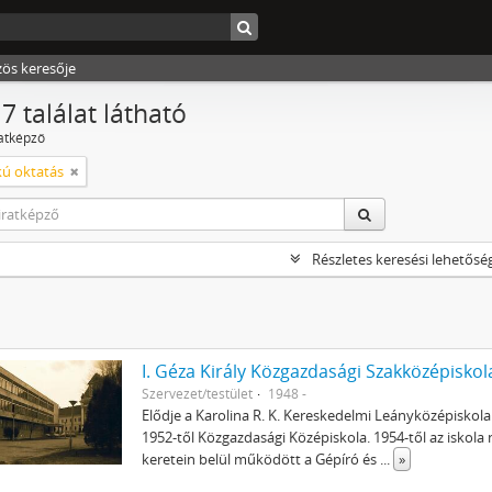
zös keresője
7 találat látható
ratképző
ú oktatás
Részletes keresési lehetősé
I. Géza Király Közgazdasági Szakközépiskol
Szervezet/testület
1948 -
Elődje a Karolina R. K. Kereskedelmi Leányközépiskol
1952-től Közgazdasági Középiskola. 1954-től az iskol
keretein belül működött a Gépíró és
...
»