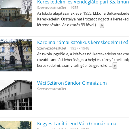
Kereskedelmi és Vendéglátóipari Szakmunk
Szervezet/testület
1955 -
Az Iskola alapításának éve: 1955. Ekkor a Belkeresk
Kereskedelmi Osztálya határozatot hozott a keresked
létrehozására. Az oktatás 33 fővel (
...
»
Karolina római katolikus kereskedelmi Le
Szervezet/testület
1937 - 1948
Az iskola jogelődje, a kétéves női kereskedelmi szakt
továbbtanulási lehetőséget a helyi és környékbeli pol
kereskedelmi, számviteli, gép- és gyorsírói
...
»
Váci Sztáron Sándor Gimnázium
Szervezet/testület
Kegyes Tanítórend Váci Gimnáziuma