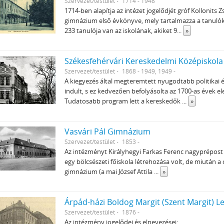
Szervezet/testület
1714 - 1948
1714-ben alapítja az intézet jogelődjét gróf Kolloni
gimnázium első évkönyve, mely tartalmazza a tanulók 
233 tanulója van az iskolának, akiket 9
...
»
Szervezet/testület
1868 - 1949, 1949 -
A kiegyezés által megteremtett nyugodtabb politikai
indult, s ez kedvezően befolyásolta az 1700-as évek e
Tudatosabb program lett a kereskedők
...
»
Vasvári Pál Gimnázium
Szervezet/testület
1853 -
Az intézményt Királyhegyi Farkas Ferenc nagyprépost a
egy bölcsészeti főiskola létrehozása volt, de miután a c
gimnázium (a mai József Attila
...
»
Árpád-házi Boldog Margit (Szent Margit) 
Szervezet/testület
1876 -
Az intézmény jogelődei és elnevezései: