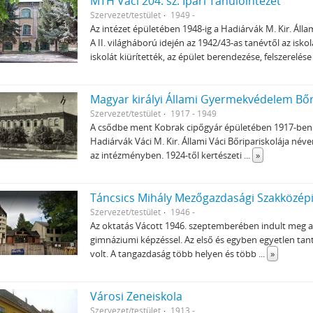
MTH Váci 204. sz. Ipari Tanulóintézet
Szervezet/testület
1949 -
Az intézet épületében 1948-ig a Hadiárvák M. Kir. Áll
A II. világháború idején az 1942/43-as tanévtől az isk
iskolát kiürítették, az épület berendezése, felszerelése
Magyar királyi Állami Gyermekvédelem Bőrip
Szervezet/testület
1917 - 1949
A csődbe ment Kobrak cipőgyár épületében 1917-ben in
Hadiárvák Váci M. Kir. Állami Váci Bőripariskolája név
az intézményben. 1924-től kertészeti
...
»
Táncsics Mihály Mezőgazdasági Szakközép
Szervezet/testület
1946 -
Az oktatás Vácott 1946. szeptemberében indult meg
gimnáziumi képzéssel. Az első és egyben egyetlen ta
volt. A tangazdaság több helyen és több
...
»
Városi Zeneiskola
Szervezet/testület
1913 -