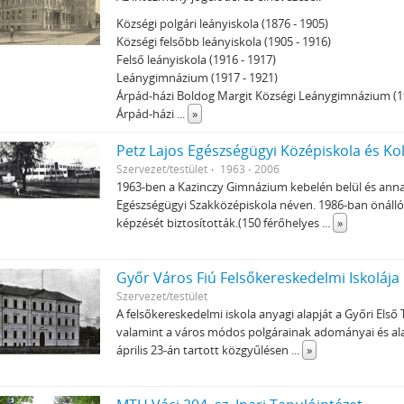
Községi polgári leányiskola (1876 - 1905)
Községi felsőbb leányiskola (1905 - 1916)
Felső leányiskola (1916 - 1917)
Leánygimnázium (1917 - 1921)
Árpád-házi Boldog Margit Községi Leánygimnázium (19
Árpád-házi
...
»
Petz Lajos Egészségügyi Középiskola és Ko
Szervezet/testület
1963 - 2006
1963-ben a Kazinczy Gimnázium kebelén belül és anna
Egészségügyi Szakközépiskola néven. 1986-ban önálló
képzését biztosították.(150 férőhelyes
...
»
Győr Város Fiú Felsőkereskedelmi Iskolája
Szervezet/testület
A felsőkereskedelmi iskola anyagi alapját a Győri Els
valamint a város módos polgárainak adományai és ala
április 23-án tartott közgyűlésen
...
»