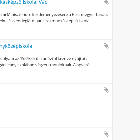
ásképző Iskola, Vác
edelmi Minisztérium kezdeményezésére a Pest megyei Tanács
elmi és vendéglátóipari szakmunkásképző iskola
ányközépiskola
anfolyam az 1934/35-ös tanévtől kezdve nyújtott
gári leányiskolában végzett tanulóknak. Alapvető