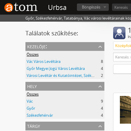
Urbsa
Böngészés
Győr, Székesfehérvár, Tatabánya, Vác városi levéltárainak kö
1
Találatok szűkítése:
I
kezelője:
Középfok
Összes
Vác Város Levéltára
8
Győr Megyei Jogú Város Levéltára
4
Városi Levéltár és Kutatóintézet, Székesfehérvár
2
hely
Összes
Vác
9
Győr
4
Székesfehérvár
4
tárgy