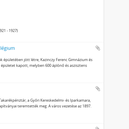
21 - 1927)
llégium
k épületében jött létre, Kazinczy Ferenc Gimnázium és
 épületet kapott, melyben 600 áplónő és aszisztens
ő Takarékpénztár, a Győri Kereskedelmi- és Iparkamara,
pítványai teremtették meg. A város vezetése az 1897.