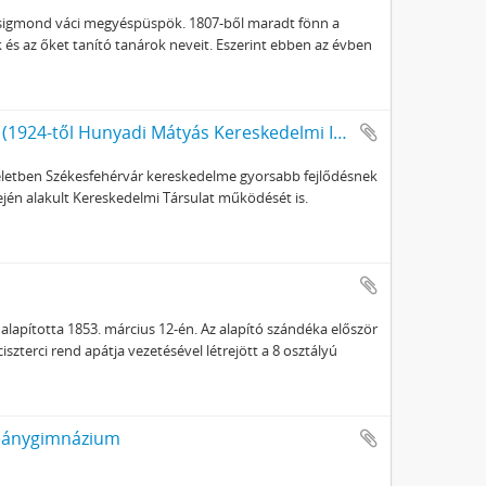
ts Zsigmond váci megyéspüspök. 1807-ből maradt fönn a
és az őket tanító tanárok neveit. Eszerint ebben az évben
Székesfehérvári Kereskedelmi Középiskola (1924-től Hunyadi Mátyás Kereskedelmi Iskola)
 életben Székesfehérvár kereskedelme gyorsabb fejlődésnek
lején alakult Kereskedelmi Társulat működését is.
lapította 1853. március 12-én. Az alapító szándéka először
iszterci rend apátja vezetésével létrejött a 8 osztályú
Leánygimnázium