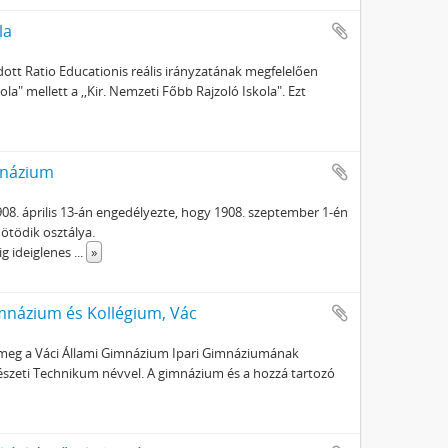
la
dott Ratio Educationis reális irányzatának megfelelően
la" mellett a ,,Kir. Nemzeti Főbb Rajzoló Iskola". Ezt
mnázium
908. április 13-án engedélyezte, hogy 1908. szeptember 1-én
 ötödik osztálya.
ig ideiglenes
...
»
mnázium és Kollégium, Vác
t meg a Váci Állami Gimnázium Ipari Gimnáziumának
észeti Technikum névvel. A gimnázium és a hozzá tartozó