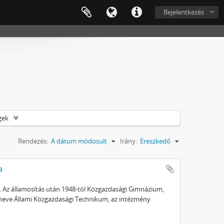
Bejelentkezés
gek
Rendezés:
A dátum módosult
Irány:
Ereszkedő
a
a. Az államosítás után 1948-tól Közgazdasági Gimnázium,
a neve Állami Közgazdasági Technikum, az intézmény