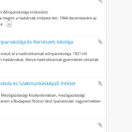
ami Bőripariskolája működött.
ola megint a hadiárvák intézete lett. 1944 decemberére az
 a
...
»
ariskolája és Kertészeti Iskolája
dult el a hadirokkantak bőripariskolája. 1921-től
en hadiárvákat, illetve hadirokkantak gyermekeit oktatták
iskola és Szakmunkásképző Intézet
 a Mezőgazdasági Középiskolában, mezőgazdasági
nterem a Budapesti főúton lévő Ipartestület nagytermében