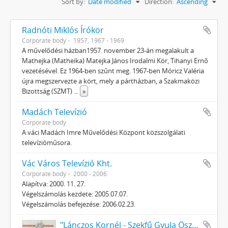
Sort by:
Date modified
Direction:
Ascending
Radnóti Miklós Írókör
Corporate body
1957, 1967 - 1969
A művelődési házban1957. november 23-án megalakult a
Mathejka (Matheika) Matejka János Irodalmi Kör, Tihanyi Ernő
vezetésével. Ez 1964-ben szűnt meg. 1967-ben Móricz Valéria
újra megszervezte a kört, mely a pártházban, a Szakmaközi
Bizottság (SZMT)
...
»
Madách Televízió
Corporate body
A váci Madách Imre Művelődési Központ közszolgálati
televízióműsora.
Vác Város Televízió Kht.
Corporate body
2000 - 2006
Alapítva: 2000. 11. 27.
Végelszámolás kezdete: 2005.07.07.
Végelszámolás befejezése: 2006.02.23.
"Lánczos Kornél - Szekfű Gyula Ösztöndíj" Alapítvány