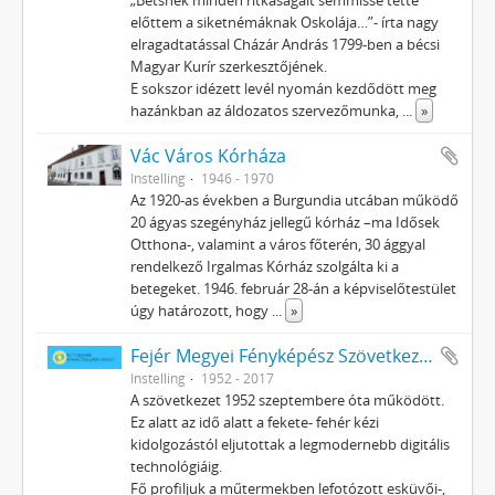
„Bétsnek minden ritkaságait semmissé tette
előttem a siketnémáknak Oskolája…”- írta nagy
elragadtatással Cházár András 1799-ben a bécsi
Magyar Kurír szerkesztőjének.
E sokszor idézett levél nyomán kezdődött meg
hazánkban az áldozatos szervezőmunka,
...
»
Vác Város Kórháza
Instelling
1946 - 1970
Az 1920-as években a Burgundia utcában működő
20 ágyas szegényház jellegű kórház –ma Idősek
Otthona-, valamint a város főterén, 30 ággyal
rendelkező Irgalmas Kórház szolgálta ki a
betegeket. 1946. február 28-án a képviselőtestület
úgy határozott, hogy
...
»
Fejér Megyei Fényképész Szövetkezet
Instelling
1952 - 2017
A szövetkezet 1952 szeptembere óta működött.
Ez alatt az idő alatt a fekete- fehér kézi
kidolgozástól eljutottak a legmodernebb digitális
technológiáig.
Fő profiljuk a műtermekben lefotózott esküvői-,