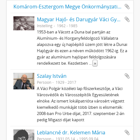
Komárom-Esztergom Megye Önkormányzati Hivatala Bélyeggyűjtő Egyesülete Tatabánya
Magyar Hajó- és Darugyár Váci Gyáregység (korábban Duna Hajógyár)
Instelling
1962 - 1985
1953-ban a Vácott a Duna bal partján az
Alumínium- és Horganyfeldolgozó Vállalatra
alapozva egy új hajóépítő üzem jött létre a Dunai
Hajógyár és ezen a néven működött 1962-ig. Ez a
gyár az alumínium hajóipari feldolgozására
rendelkezett be. Kezdetben
...
»
Szalay István
Persoon
1929 - 2017
A Váci Polgár közéleti lap főszerkesztője, a Váci
Városvédők és Városszépítők Egyesületének
elnöke. Az ismert lokálpatrióta városért végzett
kiemelkedő munkáját több ízben is elismerték:
2008-ban Pro Urbe díjat, 2017. szeptember 2-án
pedig Migazzi díjat kapott
Leblancné dr. Kelemen Mária
Persoon
1931.05.14. - 1995 09.04.