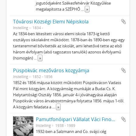
jogutódjaként Székesfehérvár Közgyűlése
megalapította a SZÉPHŐ
...
»
Tóvárosi Községi Elemi Népiskola
Instelling
1834 -
Az 1834-ben létesített városi elemi iskola 1873-ig kettő
osztályos iskolaként működött. 1878-ban és 1890-ben egy-egy
tanteremmel bővítették az iskolát, ami lehetővé tette az első
három évfolyam (alsó tagozatos tanulók) azonos évfolyamú
(homogén)
...
»
Püspökvác mezőváros közgyámja
Instelling
1852 - 1856
1852 és 1856 májusa között működött Püspökvácon Vadass
Pál mint közgyám. A közgyámság munkáját a Budai Cs. K.
Helytartósági Osztály 1856. január 4-i jóváhagyása alapján
Püspökvác város árvabizottmánya folytatta 1856. május 1-től.
A közgyám feladata a
...
»
Pamutfonóipari Vállalat Váci Finompamutfonó és Cérnázógyára
Instelling
1938 - 1989
1932-ben a Salzmann and Co. svájci cég