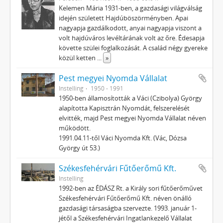
Kelemen Mária 1931-ben, a gazdasági világválság
idején született Hajdúböszörményben. Apai
nagyapja gazdálkodott, anyai nagyapja viszont a
volt hajdúváros levéltárának volt az őre. Édesapja
követte szülei foglalkozását. A család négy gyereke
közül ketten
...
»
Pest megyei Nyomda Vállalat
Instelling
1950 - 1991
1950-ben államosították a Váci (Czibolya) György
alapította Kapisztrán Nyomdát, felszerelését
elvitték, majd Pest megyei Nyomda Vállalat néven
működött.
1991.04.11-től Váci Nyomda Kft. (Vác, Dózsa
György út 53.)
Székesfehérvári Fűtőerőmű Kft.
Instelling
1992-ben az ÉDÁSZ Rt. a Király sori fűtőerőművet
Székesfehérvári Fűtőerőmű Kft. néven önálló
gazdasági társaságba szervezte. 1993. január 1-
jétől a Székesfehérvári Ingatlankezelő Vállalat