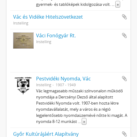
gyermek- és tablóképek kidolgozása volt.
...
»
Vác és Vidéke Hitelszövetkezet
Instelling
Váci Fonógyár Rt.
Instelling
Pestvidéki Nyomda, Vác
Instelling
1907 - 1949
Vác legmagasabb műszaki színvonalon működő
nyomdája a Dercsényi Dezső által alapított
Pestvidéki Nyomda volt. 1907-ben hozta létre
nyomdavállalatát, mely a város és a régió
legjelentősebb nyomdaüzemévé nőtte ki magát. A
nyomda 8-12 munkást
...
»
Győr Kultúrájáért Alapítvány