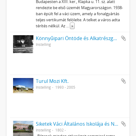
Budapesten a XIII. ker., Klapka u. 11. sz. alatt
rendezte be első üzemét Magyarországon. 1938-
ban épült fel a váci üzem, amely a fonalgyártás
teljes vertikumát felölelte. A telket a város adta
térítés nélkül. Az
...
»
Könnyűipari Öntöde és Alkatrészgyár
Instelling
Turul Mozi Kft.
Instelling
1993 - 2005
Siketek Váci Általános Iskolája és Nevelőotthona
Instelling
1802 -