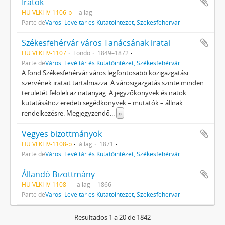
Iratok
HU VLKI IV-1106-b
állag
Parte de
Városi Levéltár és Kutatóintézet, Székesfehérvár
Székesfehérvár város Tanácsának iratai
HU VLKI IV-1107
Fondo
1849–1872
Parte de
Városi Levéltár és Kutatóintézet, Székesfehérvár
A fond Székesfehérvár város legfontosabb közigazgatási
szervének iratait tartalmazza. A városigazgatás szinte minden
területét felöleli az iratanyag. A jegyzőkönyvek és iratok
kutatásához eredeti segédkönyvek – mutatók – állnak
rendelkezésre. Megjegyzendő
...
»
Vegyes bizottmányok
HU VLKI IV-1108-b
állag
1871
Parte de
Városi Levéltár és Kutatóintézet, Székesfehérvár
Állandó Bizottmány
HU VLKI IV-1108-i
állag
1866
Parte de
Városi Levéltár és Kutatóintézet, Székesfehérvár
Resultados 1 a 20 de 1842