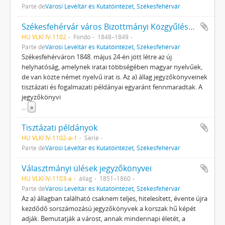
Parte de
Városi Levéltár és Kutatóintézet, Székesfehérvár
Székesfehérvár város Bizottmányi Közgyűlésének iratai
HU VLKI IV-1102
Fondo
1848–1849
Parte de
Városi Levéltár és Kutatóintézet, Székesfehérvár
Székesfehérváron 1848. május 24-én jött létre az új
helyhatóság, amelynek iratai többségében magyar nyelvűek,
de van közte német nyelvű irat is. Az a) állag jegyzőkönyveinek
tisztázati és fogalmazati példányai egyaránt fennmaradtak. A
jegyzőkönyvi
...
»
Tisztázati példányok
HU VLKI IV-1102-a-1
Serie
Parte de
Városi Levéltár és Kutatóintézet, Székesfehérvár
Választmányi ülések jegyzőkönyvei
HU VLKI IV-1103-a
állag
1851–1860
Parte de
Városi Levéltár és Kutatóintézet, Székesfehérvár
Az a) állagban található csaknem teljes, hitelesített, évente újra
kezdődő sorszámozású jegyzőkönyvek a korszak hű képét
adják. Bemutatják a várost, annak mindennapi életét, a