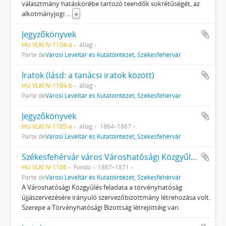
választmány hatáskörébe tartozó teendők sokrétűségét, az
alkotmányjogi
...
»
Jegyzőkönyvek
HU VLKI IV-1104-a
állag
Parte de
Városi Levéltár és Kutatóintézet, Székesfehérvár
Iratok (lásd: a tanácsi iratok között)
HU VLKI IV-1104-b
állag
Parte de
Városi Levéltár és Kutatóintézet, Székesfehérvár
Jegyzőkönyvek
HU VLKI IV-1105-a
állag
1864–1867
Parte de
Városi Levéltár és Kutatóintézet, Székesfehérvár
Székesfehérvár város Városhatósági Közgyűlésének iratai
HU VLKI IV-1106
Fondo
1867–1871
Parte de
Városi Levéltár és Kutatóintézet, Székesfehérvár
A Városhatósági Közgyűlés feladata a törvényhatóság
újjászervezésére irányuló szervezőbizottmány létrehozása volt.
Szerepe a Törvényhatósági Bizottság létrejöttéig van.