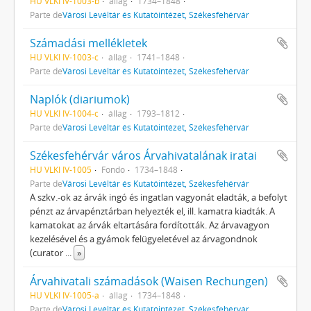
HU VLKI IV-1003-b
állag
1734–1848
Parte de
Városi Levéltár és Kutatóintézet, Székesfehérvár
Számadási mellékletek
HU VLKI IV-1003-c
állag
1741–1848
Parte de
Városi Levéltár és Kutatóintézet, Székesfehérvár
Naplók (diariumok)
HU VLKI IV-1004-c
állag
1793–1812
Parte de
Városi Levéltár és Kutatóintézet, Székesfehérvár
Székesfehérvár város Árvahivatalának iratai
HU VLKI IV-1005
Fondo
1734–1848
Parte de
Városi Levéltár és Kutatóintézet, Székesfehérvár
A szkv.-ok az árvák ingó és ingatlan vagyonát eladták, a befolyt
pénzt az árvapénztárban helyezték el, ill. kamatra kiadták. A
kamatokat az árvák eltartására fordították. Az árvavagyon
kezelésével és a gyámok felügyeletével az árvagondnok
(curator
...
»
Árvahivatali számadások (Waisen Rechungen)
HU VLKI IV-1005-a
állag
1734–1848
Parte de
Városi Levéltár és Kutatóintézet, Székesfehérvár