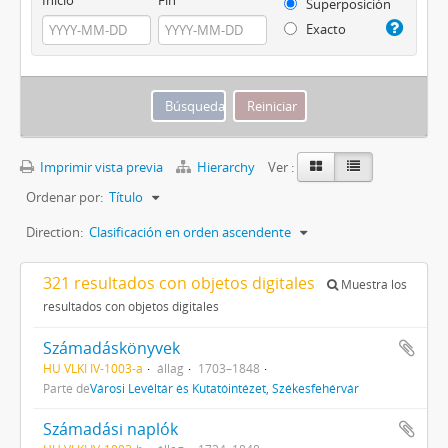
Superposición
Exacto
Imprimir vista previa
Hierarchy
Ver :
Ordenar por:
Título
Direction:
Clasificación en orden ascendente
321 resultados con objetos digitales
Muestra los
resultados con objetos digitales
Számadáskönyvek
HU VLKI IV-1003-a
állag
1703–1848
Parte de
Városi Levéltár és Kutatóintézet, Székesfehérvár
Számadási naplók