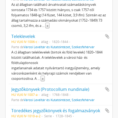
Az a) állagban található árvahivatali számadáskönyvek
sorozata 1734 és 1757 között hiányos, s csak 1757-től
folyamatos 1848-ig (14 füzet, 144 kötet, 3,9 ifm). Szintén ez az
állag tartalmazza a számadási okmányokat (1752–1849) 73
csomó, 3,2 ifm, és a
...
»
Teleklevelek
HU VLKI IV-1006-c
állag
1820–1844
Parte de
Városi Levéltár és Kutatóintézet, Székesfehérvár
A c) állagban teleklevelek (birtok és föld levelek) 1820–1844
között találhatóak. A teleklevelek a városi ház- és
földtulajdonosok
ingatlanainak adatait nyilvántartó iratgyűjtemény, amely
városrészenként és helyrajzi számok rendjében van
csoportosítva. A
...
»
Jegyzőkönyvek (Protocollum nundinale)
HU VLKI IV-1007-a
állag
1768–1848
Parte de
Városi Levéltár és Kutatóintézet, Székesfehérvár
Töredékes jegyzőkönyvek és fogalmazványok
HU VLKI IV-1010-a-2
Serie
1728–1845