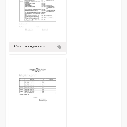
A Váci Fonógyár iratai