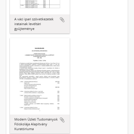
A váci ipari szövetkezetek
iratainak levéltári
gyűjteménye
Modern Üzleti Tudományok
Főiskolája Alapítvány
Kuratóriuma