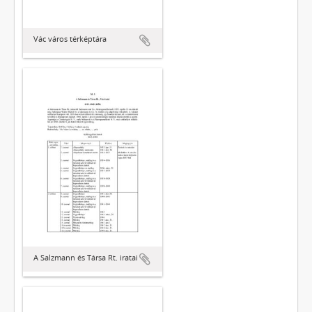
Vác város térképtára
A Salzmann és Társa Rt. iratai