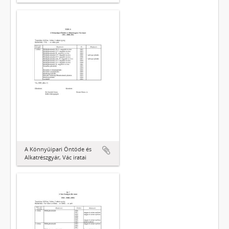
A Könnyűipari Öntöde és
Alkatrészgyár, Vác iratai