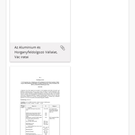
Az Alumínium és
Horganyfeldolgozó Vállalat,
Vác iratai