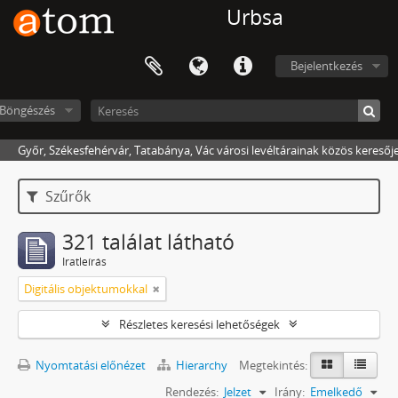
Urbsa
Bejelentkezés
Böngészés
Győr, Székesfehérvár, Tatabánya, Vác városi levéltárainak közös keresőj
Szűrők
321 találat látható
Iratleírás
Digitális objektumokkal
Részletes keresési lehetőségek
Nyomtatási előnézet
Hierarchy
Megtekintés:
Rendezés:
Jelzet
Irány:
Emelkedő