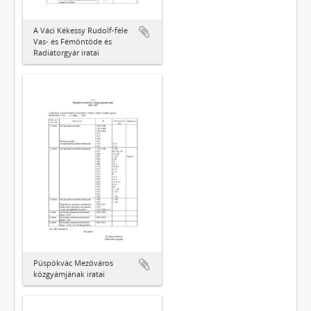
A Váci Kékessy Rudolf-féle
Vas- és Fémöntöde és
Radiátorgyár iratai
Püspökvác Mezőváros
közgyámjának iratai