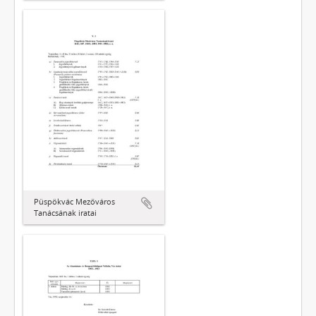
Püspökvác Mezőváros
Tanácsának iratai