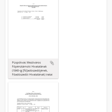
Püspökvác Mezőváros
Főpénztárnoki Hivatalának
(1840-ig [fő]adószedőjének,
Főadószedői Hivatalának) iratai