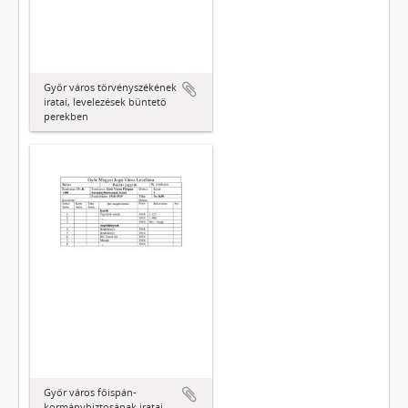
Győr város törvényszékének
iratai, levelezések büntető
perekben
Győr város főispán-
kormánybiztosának iratai