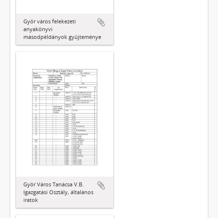
Győr város felekezeti
anyakönyvi
másodpéldányok gyűjteménye
Győr Város Tanácsa V.B.
Igazgatási Osztály, általános
iratok