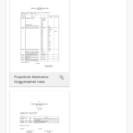
Püspökvác Mezőváros
közgyámjának iratai