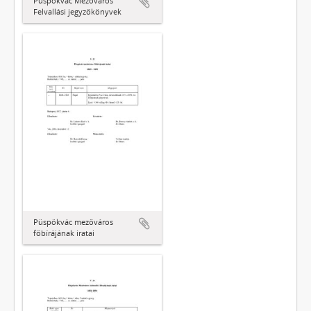
Püspökvác Mezőváros
Felvallási jegyzőkönyvek
Püspökvác mezőváros
főbírájának iratai