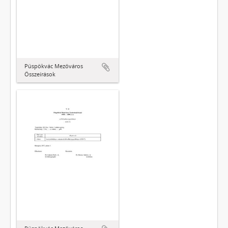
Püspökvác Mezőváros
Összeírások