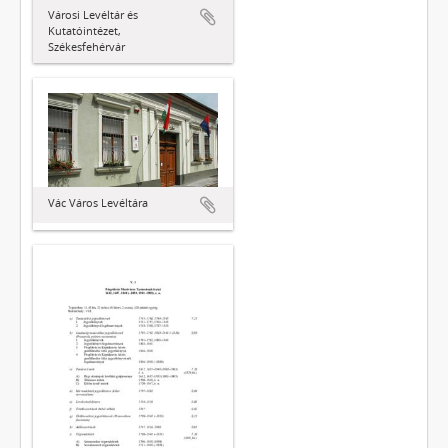
Városi Levéltár és
Kutatóintézet,
Székesfehérvár
Vác Város Levéltára