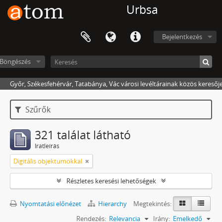
Urbsa
Bejelentkezés
Böngészés
Győr, Székesfehérvár, Tatabánya, Vác városi levéltárainak közös keresőj
Szűrők
321 találat látható
Iratleírás
Digitális objektumokkal
Részletes keresési lehetőségek
Nyomtatási előnézet
Hierarchy
Megtekintés:
Rendezés:
Relevancia
Irány:
Emelkedő