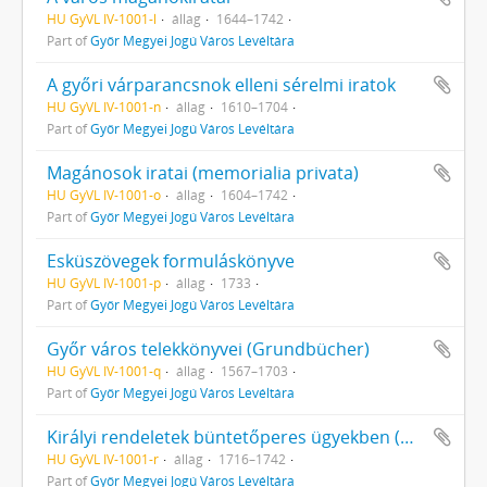
HU GyVL IV-1001-l
állag
1644–1742
Part of
Győr Megyei Jogú Város Levéltára
A győri várparancsnok elleni sérelmi iratok
HU GyVL IV-1001-n
állag
1610–1704
Part of
Győr Megyei Jogú Város Levéltára
Magánosok iratai (memorialia privata)
HU GyVL IV-1001-o
állag
1604–1742
Part of
Győr Megyei Jogú Város Levéltára
Esküszövegek formuláskönyve
HU GyVL IV-1001-p
állag
1733
Part of
Győr Megyei Jogú Város Levéltára
Győr város telekkönyvei (Grundbücher)
HU GyVL IV-1001-q
állag
1567–1703
Part of
Győr Megyei Jogú Város Levéltára
Királyi rendeletek büntetőperes ügyekben (mandata regia in iuridicis)
HU GyVL IV-1001-r
állag
1716–1742
Part of
Győr Megyei Jogú Város Levéltára