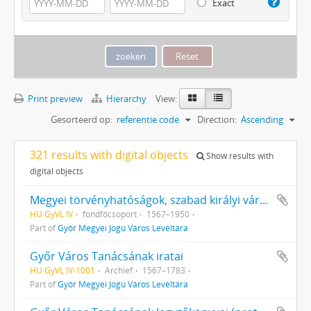
Exact
Print preview
Hierarchy
View:
Gesorteerd op:
referentie code
Direction:
Ascending
321 results with digital objects
Show results with
digital objects
Megyei törvényhatóságok, szabad királyi városok és törvényhatósági jogú városok
HU GyVL IV
fondfőcsoport
1567–1950
Part of
Győr Megyei Jogú Város Levéltára
Győr Város Tanácsának iratai
HU GyVL IV-1001
Archief
1567–1783
Part of
Győr Megyei Jogú Város Levéltára