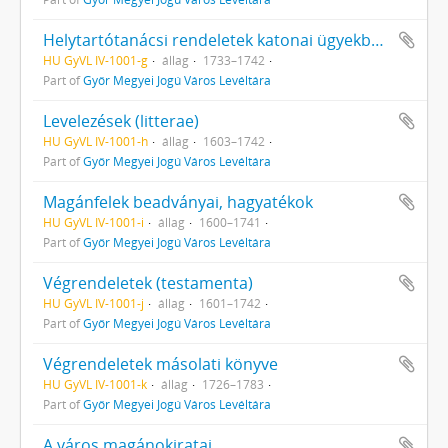
Helytartótanácsi rendeletek katonai ügyekben (intimata Consiliae Regiae Locumtenentialiae Hungariae in militaribus)
HU GyVL IV-1001-g
állag
1733–1742
Part of
Győr Megyei Jogú Város Levéltára
Levelezések (litterae)
HU GyVL IV-1001-h
állag
1603–1742
Part of
Győr Megyei Jogú Város Levéltára
Magánfelek beadványai, hagyatékok
HU GyVL IV-1001-i
állag
1600–1741
Part of
Győr Megyei Jogú Város Levéltára
Végrendeletek (testamenta)
HU GyVL IV-1001-j
állag
1601–1742
Part of
Győr Megyei Jogú Város Levéltára
Végrendeletek másolati könyve
HU GyVL IV-1001-k
állag
1726–1783
Part of
Győr Megyei Jogú Város Levéltára
A város magánokiratai