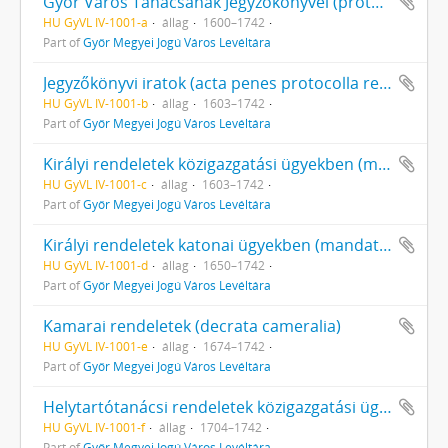
Győr Város Tanácsának Jegyzőkönyvei (protocolla ordinaria Civitas Jauriensis)
HU GyVL IV-1001-a
állag
1600–1742
Part of
Győr Megyei Jogú Város Levéltára
Jegyzőkönyvi iratok (acta penes protocolla reperta)
HU GyVL IV-1001-b
állag
1603–1742
Part of
Győr Megyei Jogú Város Levéltára
Királyi rendeletek közigazgatási ügyekben (mandata regia in politics)
HU GyVL IV-1001-c
állag
1603–1742
Part of
Győr Megyei Jogú Város Levéltára
Királyi rendeletek katonai ügyekben (mandata regia in militaribus)
HU GyVL IV-1001-d
állag
1650–1742
Part of
Győr Megyei Jogú Város Levéltára
Kamarai rendeletek (decrata cameralia)
HU GyVL IV-1001-e
állag
1674–1742
Part of
Győr Megyei Jogú Város Levéltára
Helytartótanácsi rendeletek közigazgatási ügyekben (initimata Consiliae Regiae Lucumtenentialiae Hungariae in politics)
HU GyVL IV-1001-f
állag
1704–1742
Part of
Győr Megyei Jogú Város Levéltára