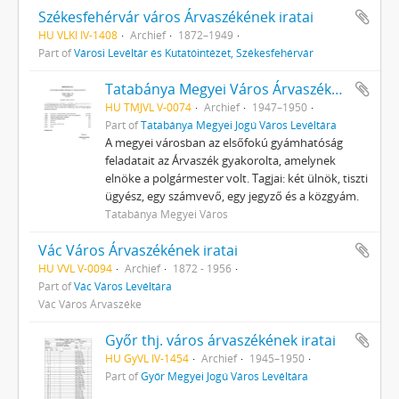
Székesfehérvár város Árvaszékének iratai
HU VLKI IV-1408
Archief
1872–1949
Part of
Városi Levéltár és Kutatóintézet, Székesfehérvár
Tatabánya Megyei Város Árvaszékének iratai
HU TMJVL V-0074
Archief
1947–1950
Part of
Tatabánya Megyei Jogú Város Levéltára
A megyei városban az elsőfokú gyámhatóság
feladatait az Árvaszék gyakorolta, amelynek
elnöke a polgármester volt. Tagjai: két ülnök, tiszti
ügyész, egy számvevő, egy jegyző és a közgyám.
Tatabánya Megyei Város
Vác Város Árvaszékének iratai
HU VVL V-0094
Archief
1872 - 1956
Part of
Vác Város Levéltára
Vác Város Árvaszéke
Győr thj. város árvaszékének iratai
HU GyVL IV-1454
Archief
1945–1950
Part of
Győr Megyei Jogú Város Levéltára