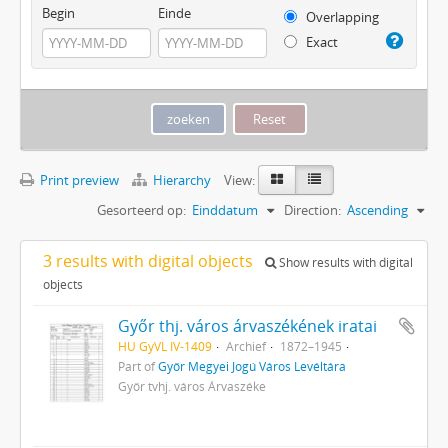
Begin
Einde
Overlapping
Exact
Print preview
Hierarchy
View:
Gesorteerd op:
Einddatum
Direction:
Ascending
3 results with digital objects
Show results with digital
objects
Győr thj. város árvaszékének iratai
HU GyVL IV-1409
Archief
1872–1945
Part of
Győr Megyei Jogú Város Levéltára
Győr tvhj. város Árvaszéke