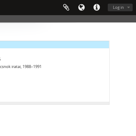
Log in
5
csnok iratai, 1988–1991
5
i, 1958–1988