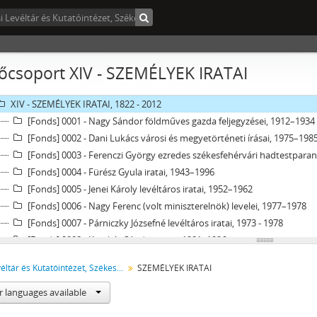
VII - A JOGSZOLGÁLTATÁS TERÜLETI SZERVEI, 1876 - 1949
VIII - INTÉZETEK, INTÉZMÉNYEK, 1868 - 2019
IX - TESTÜLETEK, 1869 - 1997
X - EGYESÜLETEK, (TÖMEG)SZERVEZETEK, PÁRTOK, 1948 - 2012
őcsoport XIV - SZEMÉLYEK IRATAI
XI - GAZDASÁGI SZERVEK, 1929 - 1930
XIII - CSALÁDOK IRATAI, 1715 - 2015
XIV - SZEMÉLYEK IRATAI, 1822 - 2012
[Fonds] 0001 - Nagy Sándor földműves gazda feljegyzései, 1912–1934
[Fonds] 0002 - Dani Lukács városi és megyetörténeti írásai, 1975–198
[Fonds] 0003 - Ferenczi György ezredes székesfehérvári hadtestparan
[Fonds] 0004 - Fürész Gyula iratai, 1943–1996
[Fonds] 0005 - Jenei Károly levéltáros iratai, 1952–1962
[Fonds] 0006 - Nagy Ferenc (volt miniszterelnök) levelei, 1977–1978
[Fonds] 0007 - Párniczky Józsefné levéltáros iratai, 1973 - 1978
[Fonds] 0008 - Kecskés Sándor iratai, 1991–1996
[Fonds] 0009 - Remetey Tibor városrendező mérnök iratai, 1963–199
Városi Levéltár és Kutatóintézet, Székesfehérvár
SZEMÉLYEK IRATAI
[Fonds] 0010 - Tímár Sándor a polgári védelem parancsnokának irata
[Fonds] 0011 - Áron-Nagy Lajos festőművész hagyatéka, 1913–1997
r languages available
[Fonds] 0012 - Dr. Kállay István egyetemi tanár hagyatéka, 1966–1996