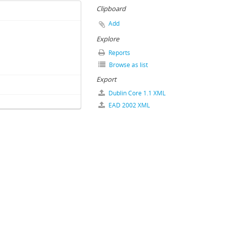
Clipboard
Add
Explore
Reports
Browse as list
93
Export
Dublin Core 1.1 XML
EAD 2002 XML
2–1919
002
 iratok, 1964–1993