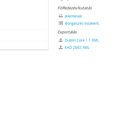
Fölfedezés/kutatás
Jelentések
Böngészés listaként.
Exportálás
3
Dublin Core 1.1 XML
EAD 2002 XML
–1919
02
iratok, 1964–1993