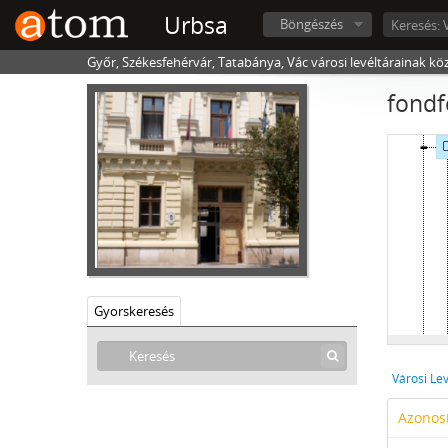
Urbsa
Böngészés
Győr, Székesfehérvár, Tatabánya, Vác városi levéltárainak kö
fondf
Gyorskeresés
Azonosí