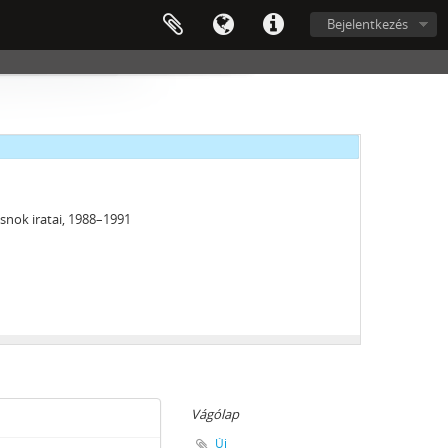
Bejelentkezés
 2012
snok iratai, 1988–1991
, 1958–1988
Vágólap
Új