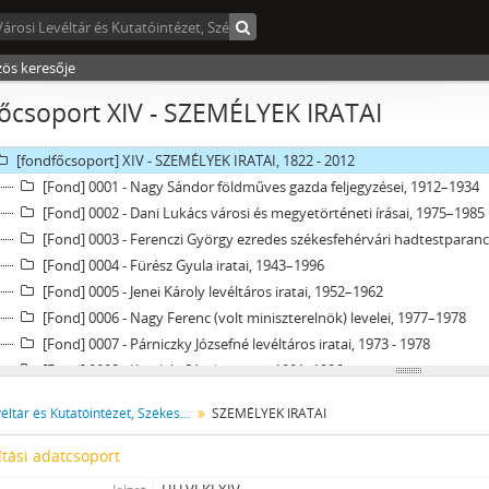
[fondfőcsoport] VII - A JOGSZOLGÁLTATÁS TERÜLETI SZERVEI, 1876 - 1949
[fondfőcsoport] VIII - INTÉZETEK, INTÉZMÉNYEK, 1868 - 2019
[fondfőcsoport] IX - TESTÜLETEK, 1869 - 1997
zös keresője
[fondfőcsoport] X - EGYESÜLETEK, (TÖMEG)SZERVEZETEK, PÁRTOK, 1948 -
őcsoport XIV - SZEMÉLYEK IRATAI
[fondfőcsoport] XI - GAZDASÁGI SZERVEK, 1929 - 1930
[fondfőcsoport] XIII - CSALÁDOK IRATAI, 1715 - 2015
[fondfőcsoport] XIV - SZEMÉLYEK IRATAI, 1822 - 2012
[Fond] 0001 - Nagy Sándor földműves gazda feljegyzései, 1912–1934
[Fond] 0002 - Dani Lukács városi és megyetörténeti írásai, 1975–1985
[Fond] 0003 - Ferenczi György ezredes székesfehérvári hadtestparanc
[Fond] 0004 - Fürész Gyula iratai, 1943–1996
[Fond] 0005 - Jenei Károly levéltáros iratai, 1952–1962
[Fond] 0006 - Nagy Ferenc (volt miniszterelnök) levelei, 1977–1978
[Fond] 0007 - Párniczky Józsefné levéltáros iratai, 1973 - 1978
[Fond] 0008 - Kecskés Sándor iratai, 1991–1996
[Fond] 0009 - Remetey Tibor városrendező mérnök iratai, 1963–1995
Városi Levéltár és Kutatóintézet, Székesfehérvár
SZEMÉLYEK IRATAI
[Fond] 0010 - Tímár Sándor a polgári védelem parancsnokának iratai
[Fond] 0011 - Áron-Nagy Lajos festőművész hagyatéka, 1913–1997
tási adatcsoport
[Fond] 0012 - Dr. Kállay István egyetemi tanár hagyatéka, 1966–1996