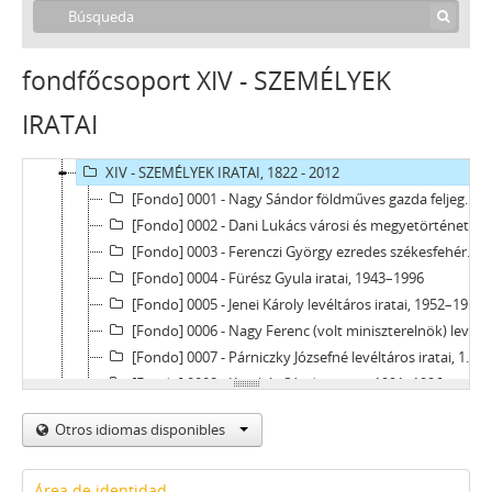
VII - A JOGSZOLGÁLTATÁS TERÜLETI SZERVEI, 1876 - 1949
VIII - INTÉZETEK, INTÉZMÉNYEK, 1868 - 2019
IX - TESTÜLETEK, 1869 - 1997
fondfőcsoport XIV - SZEMÉLYEK
X - EGYESÜLETEK, (TÖMEG)SZERVEZETEK, PÁRTOK, 1948 - 2012
IRATAI
XI - GAZDASÁGI SZERVEK, 1929 - 1930
XIII - CSALÁDOK IRATAI, 1715 - 2015
XIV - SZEMÉLYEK IRATAI, 1822 - 2012
[Fondo] 0001 - Nagy Sándor földműves gazda feljegyzései, 1912–1934
[Fondo] 0002 - Dani Lukács városi és megyetörténeti írásai, 1975–1985
[Fondo] 0003 - Ferenczi György ezredes székesfehérvári hadtestparancsnok iratai, 1988–1991
[Fondo] 0004 - Fürész Gyula iratai, 1943–1996
[Fondo] 0005 - Jenei Károly levéltáros iratai, 1952–1962
[Fondo] 0006 - Nagy Ferenc (volt miniszterelnök) levelei, 1977–1978
[Fondo] 0007 - Párniczky Józsefné levéltáros iratai, 1973 - 1978
[Fondo] 0008 - Kecskés Sándor iratai, 1991–1996
[Fondo] 0009 - Remetey Tibor városrendező mérnök iratai, 1963–1995
Otros idiomas disponibles
[Fondo] 0010 - Tímár Sándor a polgári védelem parancsnokának iratai, 1958–1988
[Fondo] 0011 - Áron-Nagy Lajos festőművész hagyatéka, 1913–1997
[Fondo] 0012 - Dr. Kállay István egyetemi tanár hagyatéka, 1966–1996
Área de identidad