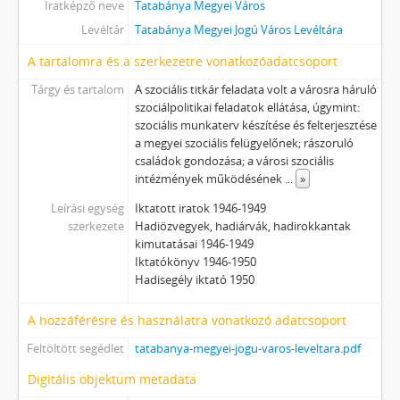
Iratképző neve
Tatabánya Megyei Város
Levéltár
Tatabánya Megyei Jogú Város Levéltára
A tartalomra és a szerkezetre vonatkozóadatcsoport
Tárgy és tartalom
A szociális titkár feladata volt a városra háruló
szociálpolitikai feladatok ellátása, úgymint:
szociális munkaterv készítése és felterjesztése
a megyei szociális felügyelőnek; rászoruló
családok gondozása; a városi szociális
intézmények működésének
...
»
Leírási egység
Iktatott iratok 1946-1949
szerkezete
Hadiözvegyek, hadiárvák, hadirokkantak
kimutatásai 1946-1949
Iktatókönyv 1946-1950
Hadisegély iktató 1950
A hozzáférésre és használatra vonatkozó adatcsoport
Feltöltött segédlet
tatabanya-megyei-jogu-varos-leveltara.pdf
Digitális objektum metadata