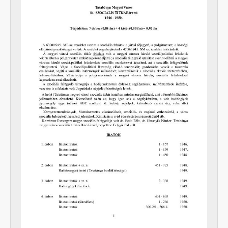
[fondfőcsoport] XIII - Családok, 1886 - 2017
[fondfőcsoport] XIV - Személyek, 1895 - 2006
[fondfőcsoport] XV - Gyűjtemények, 1223 - 2024
[fondfőcsoport] XVII - Néphatalmi és különleges feladatokra létrejött bizottságok, 1945 - 1949
[fondfőcsoport] XXIII - Tanácsok, 1946 - 2002
[fondfőcsoport] XXIV - Az államigazgatás területi szervei, 1899 - 2002
[fondfőcsoport] XXIX - Vállalatok, 1896 - 2004
[fondfőcsoport] XXXIII - Külön intézkedéssel levéltárba utalt iratok, 1895 - 2014
[fondfőcsoport] XXXVII - MJV önkormányzatok, 1990 - 2012