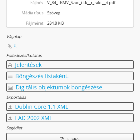
Fájlnév
V_84_TBMV_Szoc_titk__r_rakt__ri.pdf
Média típus
Szöveg
Fájlméret
284.8 KiB
Vágólap
Új
Fölfedezés/kutatás
Jelentések
Böngészés listaként.
Digitális objektumok böngészése.
Exportálás
Dublin Core 1.1 XML
EAD 2002 XML
Segédlet
Letöltés