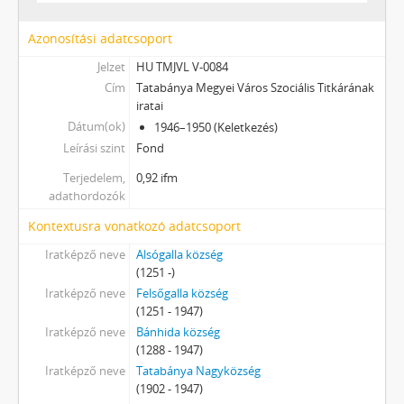
Azonosítási adatcsoport
Jelzet
HU TMJVL V-0084
Cím
Tatabánya Megyei Város Szociális Titkárának
iratai
Dátum(ok)
1946–1950 (Keletkezés)
Leírási szint
Fond
Terjedelem,
0,92 ifm
adathordozók
Kontextusra vonatkozó adatcsoport
Iratképző neve
Alsógalla község
(1251 -)
Iratképző neve
Felsőgalla község
(1251 - 1947)
Iratképző neve
Bánhida község
(1288 - 1947)
Iratképző neve
Tatabánya Nagyközség
(1902 - 1947)