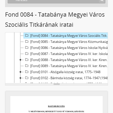
[Fond] 0079 - Tatabánya Megyei Város Tisztiorvosi Hivatalának iratai, 1950
[Fond] 0080 - Tatabánya Megyei Város Tervmegbízottjának iratai, 1949
Fond 0084 - Tatabánya Megyei Város
[Fond] 0081 - Tatabánya Megyei Város Főügyészének iratai, 1948–1949
Szociális Titkárának iratai
[Fond] 0082 - Tatabánya Megyei város Rendőri Büntetőbíróságának, Büntető Bírájának iratai, 1947–1950 (1953)
[Fond] 0083 - Tatabánya Megyei Város Községi Bíróságának iratai, 1947–1950 (1952)
[Fond] 0084 - Tatabánya Megyei Város Szociális Titkárának iratai, 1946–1950
[Fond] 0085 - Tatabánya Megyei Város Közmunkaügyi Hivatalának iratai, 1948
[Fond] 0086 - Tatabánya Megyei Város Iskolai Nyilvántartó Hivatalának iratai, 1948–1950
[Fond] 0087 - Tatabánya Megyei Város IV. ker. Iskolaigazgatóságának iratai, 1947–1949
[Fond] 0088 - Tatabánya Megyei Város III. ker. Kirendeltségének iratai, 1946–1950
[Fond] 0089 - Tatabánya Megyei Város IV. ker. Kirendeltségének iratai, 1946–1950
[Fond] 0101 - Alsógalla község iratai, 1775–1948
[Fond] 0102 - Bánhida község iratai, 1774–1947 (1948)
[Fond] 0103 - Felsőgalla község iratai, 1775–1969
[Fond] 0104 - Tatabánya nagyközség iratai, 1912–1969
[fondfőcsoport] VIII - Intézetek, Intézmények, 1906 - 2023
[fondfőcsoport] X - Egyesületek, 1896 - 2023
[fondfőcsoport] XI - Gazdasági szervek, 1912 - 1979