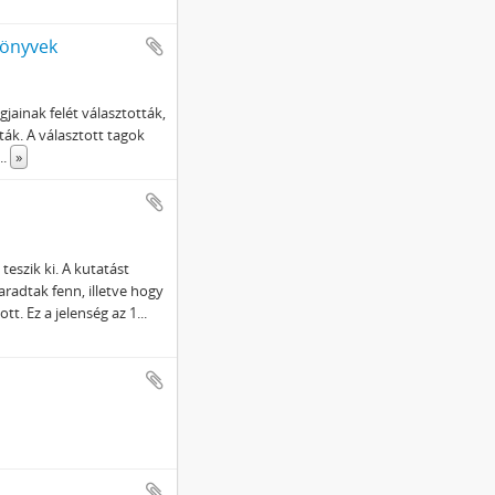
könyvek
gjainak felét választották,
tták. A választott tagok
...
»
 teszik ki. A kutatást
adtak fenn, illetve hogy
t. Ez a jelenség az 1
...