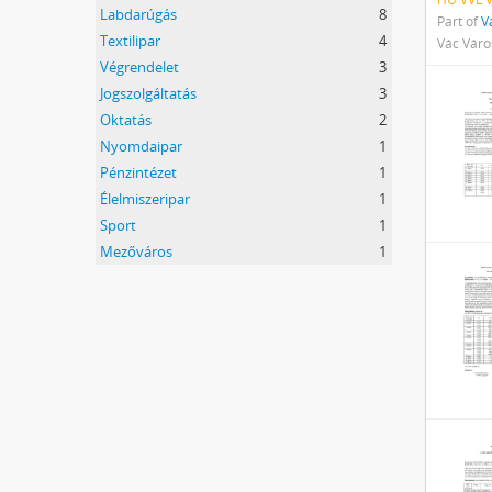
Labdarúgás
8
Part of
V
Textilipar
4
Vác Váro
Végrendelet
3
Jogszolgáltatás
3
Oktatás
2
Nyomdaipar
1
Pénzintézet
1
Élelmiszeripar
1
Sport
1
Mezőváros
1