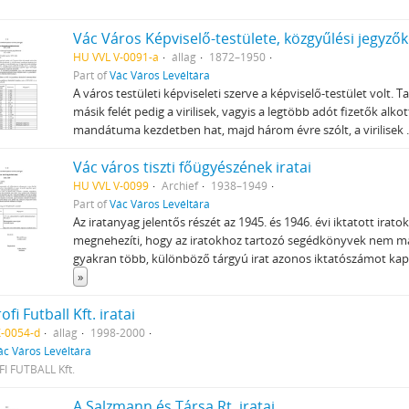
Vác Város Képviselő-testülete, közgyűlési jegyző
HU VVL V-0091-a
állag
1872–1950
Part of
Vác Város Levéltára
A város testületi képviseleti szerve a képviselő-testület volt. Ta
másik felét pedig a virilisek, vagyis a legtöbb adót fizetők alko
mandátuma kezdetben hat, majd három évre szólt, a virilisek
Vác város tiszti főügyészének iratai
HU VVL V-0099
Archief
1938–1949
Part of
Vác Város Levéltára
Az iratanyag jelentős részét az 1945. és 1946. évi iktatott iratok
megnehezíti, hogy az iratokhoz tartozó segédkönyvek nem mar
gyakran több, különböző tárgyú irat azonos iktatószámot kapot
»
ofi Futball Kft. iratai
X-0054-d
állag
1998-2000
ác Város Levéltára
I FUTBALL Kft.
A Salzmann és Társa Rt. iratai