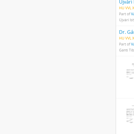
Újvári
HU VVL X
Part of
V
Újvári Is
Dr. Gá
HU VVL X
Part of
V
Gánti Tib