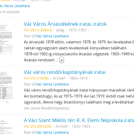
ác Város Levéltára
s Árvaszéke
Vác Város Árvaszékének iratai, iratok
HU VVL V-0094-b
állag
1872–1951
Part of
Vác Város Levéltára
Az árvaszék 1878 előtti, valamint 1878. és 1879. évi levelezése (
raktári egységszám alatti levelezések könyvében található.
1878-tól 1902-ig visszacsatolós iktatást végeztek. 1903–1949 k
iktatási rendszert
...
»
Vác város rendőrkapitányának iratai
HU VVL V-0098
Archief
1883–1919
Part of
Vác Város Levéltára
Vác város rendőrkapitányának iratai hiányosan maradtak ránk:
évi büntetőügyi, és az 1915–1919. évi (az 1919. évből csak néh
ügyiratok, illetve négy iktatókönyv található meg a levéltárb
Vác város Rendőrkapitánya
A Váci Szent Miklós téri R. K. Elemi Népiskola irata
HU VVL VIII-0209
Archief
1920–1923
Part of
Vác Város Levéltára