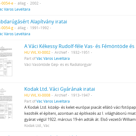
X-0054-e
állag
2002
ác Város Levéltára
abdarúgásért Alapítvány iratai
X-0054-g
állag
1991–1992
ác Város Levéltára
HU VVL XI-0002
Archief
1932–1951
Part of
Vác Város Levéltára
Váci Vasöntöde Gép- és és Radiátorgyár
Kodak Ltd. Váci Gyárának iratai
HU VVL XI-0008
Archief
1913–1947
Part of
Vác Város Levéltára
A Kodak Ltd. közép- és kelet-európai piacát ellátó váci fotóp
kezdték el építeni, azonban az építkezés az I. világháború miat
gyárat végül 1922. március 19-én adták át. Első vezetői Willi
Kodak Ltd., Vác