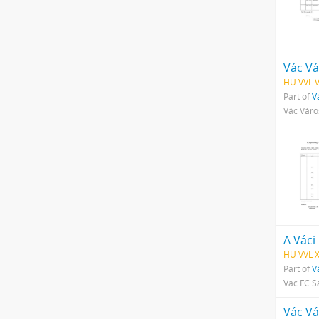
Vác Vá
HU VVL V
Part of
V
Vác Váro
A Váci
HU VVL 
Part of
V
Vác FC 
Vác Vá