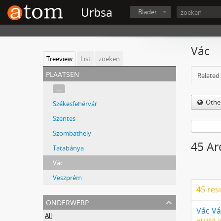
Urbsa
Blader
Vác
Treeview
List
zoeken
plaatsen
Related 
...
Othe
Székesfehérvár
Szentes
Szombathely
45 Ar
Tatabánya
Vác
Veszprém
45 res
onderwerp
Vác Vá
All
HU VVL 