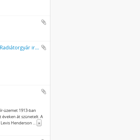
A Váci Kékessy Rudolf-féle Vas- és Fémöntöde és Radiátorgyár iratai
apír-üzemet 1913-ban
t éveken át szünetelt. A
am Levis Henderson
...
»