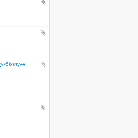
gyzőkönyve