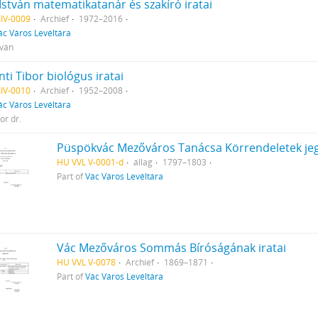
 István matematikatanár és szakíró iratai
IV-0009
Archief
1972–2016
ác Város Levéltára
tván
nti Tibor biológus iratai
IV-0010
Archief
1952–2008
ác Város Levéltára
or dr.
Püspökvác Mezőváros Tanácsa Körrendeletek je
HU VVL V-0001-d
állag
1797–1803
Part of
Vác Város Levéltára
Vác Mezőváros Sommás Bíróságának iratai
HU VVL V-0078
Archief
1869–1871
Part of
Vác Város Levéltára