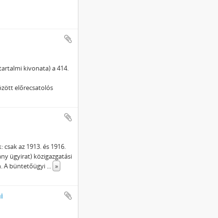
tartalmi kivonata) a 414.
özött előrecsatolós
 csak az 1913. és 1916.
ány ügyirat) közigazgatási
an. A büntetőügyi
...
»
i