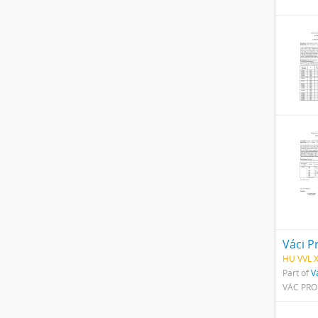
Váci Pr
HU VVL 
Part of
V
VÁC PROF