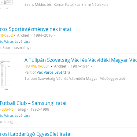
Szent Miklós téri Római Katolikus Elemi Népiskola
ros Sportintézményeinek iratai
III-0952
Archief
1994–2010
ác Város Levéltára
s Sportintézményei
HU VVL X-0001
Archief
1907–1914
Part of
Vác Város Levéltára
Tulipán Szövetség Váci és Vácvidéki Magyar Védőegyesület
 Futball Club – Samsung iratai
X-0054-b
állag
1992–1998
ác Város Levéltára
Samsung
rosi Labdarúgó Egyesület iratai