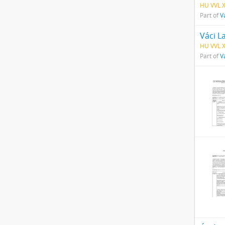
HU VVL 
Part of
V
Váci L
HU VVL 
Part of
V