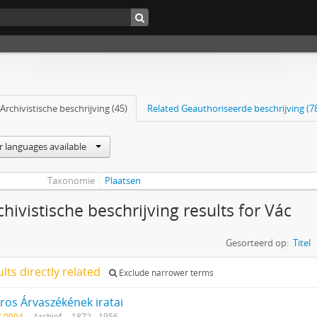
Archivistische beschrijving (45)
Related Geauthoriseerde beschrijving (7
r languages available
Taxonomie
Plaatsen
chivistische beschrijving results for Vác
Gesorteerd op:
Titel
ults directly related
Exclude narrower terms
ros Árvaszékének iratai
V-0094
Archief
1872 - 1956