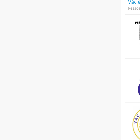
Vác é
Pessoa