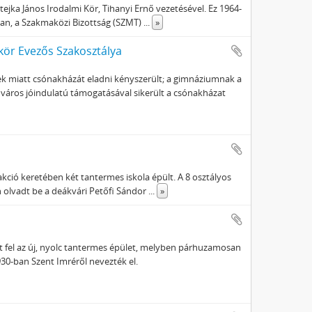
ka János Irodalmi Kör, Tihanyi Ernő vezetésével. Ez 1964-
ban, a Szakmaközi Bizottság (SZMT)
...
»
ör Evezős Szakosztálya
k miatt csónakházát eladni kényszerült; a gimnáziumnak a
város jóindulatú támogatásával sikerült a csónakházat
kció keretében két tantermes iskola épült. A 8 osztályos
n olvadt be a deákvári Petőfi Sándor
...
»
ült fel az új, nyolc tantermes épület, melyben párhuzamosan
930-ban Szent Imréről nevezték el.