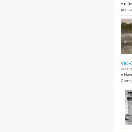
A műve
ben sz
Vác-
Pessoa
A Nasz
Gombás