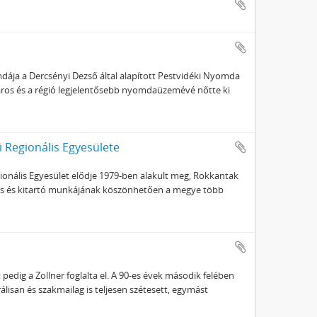
ja a Dercsényi Dezső által alapított Pestvidéki Nyomda
város és a régió legjelentősebb nyomdaüzemévé nőtte ki
 Regionális Egyesülete
nális Egyesület elődje 1979-ben alakult meg, Rokkantak
lkes és kitartó munkájának köszönhetően a megye több
edig a Zollner foglalta el. A 90-es évek második felében
lisan és szakmailag is teljesen szétesett, egymást