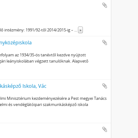
lő intézmény: 1991/92-től 2014/2015-ig –
...
»
ányközépiskola
anfolyam az 1934/35-ös tanévtől kezdve nyújtott
gári leányiskolában végzett tanulóknak. Alapvető
ásképző Iskola, Vác
edelmi Minisztérium kezdeményezésére a Pest megyei Tanács
elmi és vendéglátóipari szakmunkásképző iskola