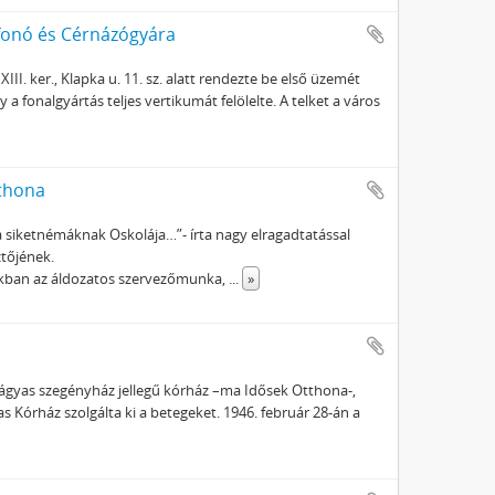
fonó és Cérnázógyára
II. ker., Klapka u. 11. sz. alatt rendezte be első üzemét
a fonalgyártás teljes vertikumát felölelte. A telket a város
tthona
 siketnémáknak Oskolája…”- írta nagy elragadtatással
ztőjének.
nkban az áldozatos szervezőmunka,
...
»
gyas szegényház jellegű kórház –ma Idősek Otthona-,
s Kórház szolgálta ki a betegeket. 1946. február 28-án a