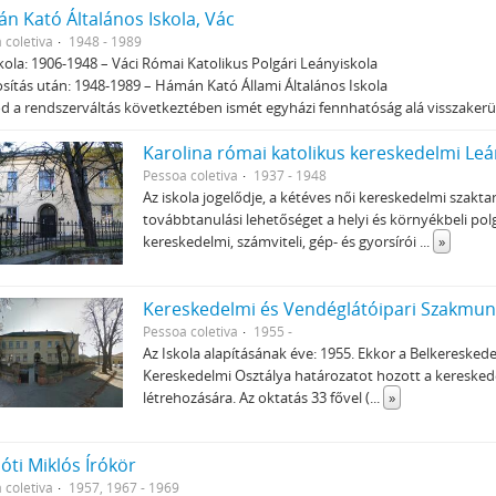
n Kató Általános Iskola, Vác
 coletiva
1948 - 1989
kola: 1906-1948 – Váci Római Katolikus Polgári Leányiskola
sítás után: 1948-1989 – Hámán Kató Állami Általános Iskola
d a rendszerváltás következtében ismét egyházi fennhatóság alá visszakerü
Karolina római katolikus kereskedelmi Le
Pessoa coletiva
1937 - 1948
Az iskola jogelődje, a kétéves női kereskedelmi szakt
továbbtanulási lehetőséget a helyi és környékbeli pol
kereskedelmi, számviteli, gép- és gyorsírói
...
»
Kereskedelmi és Vendéglátóipari Szakmunk
Pessoa coletiva
1955 -
Az Iskola alapításának éve: 1955. Ekkor a Belkeresk
Kereskedelmi Osztálya határozatot hozott a keresked
létrehozására. Az oktatás 33 fővel (
...
»
óti Miklós Írókör
 coletiva
1957, 1967 - 1969