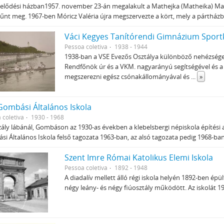
lődési házban1957. november 23-án megalakult a Mathejka (Matheika) Matej
űnt meg. 1967-ben Móricz Valéria újra megszervezte a kört, mely a pártház
Váci Kegyes Tanítórendi Gimnázium Sportk
Pessoa coletiva
1938 - 1944
1938-ban a VSE Evezős Osztálya különböző nehézsége
Rendfőnök úr és a VKM. nagyarányú segítségével és a 
megszerezni egész csónakállományával és
...
»
Gombási Általános Iskola
 coletiva
1930 - 1968
ály lábánál, Gombáson az 1930-as években a klebelsbergi népiskola építési a
i Általános Iskola felső tagozata 1963-ban, az alsó tagozata pedig 1968-ba
Szent Imre Római Katolikus Elemi Iskola
Pessoa coletiva
1892 - 1948
A diadalív mellett álló régi iskola helyén 1892-ben ép
négy leány- és négy fiúosztály működött. Az iskolát 1