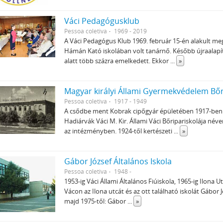
Váci Pedagógusklub
Pessoa coletiva
1969 - 2019
A Váci Pedagógus Klub 1969. február 15-én alakult meg
Hámán Kató iskolában volt tanárnő. Később újraalapí
alatt több százra emelkedett. Ekkor
...
»
Magyar királyi Állami Gyermekvédelem Bőrip
Pessoa coletiva
1917 - 1949
A csődbe ment Kobrak cipőgyár épületében 1917-ben in
Hadiárvák Váci M. Kir. Állami Váci Bőripariskolája név
az intézményben. 1924-től kertészeti
...
»
Gábor József Általános Iskola
Pessoa coletiva
1948 -
1953-ig Váci Állami Általános Fiúiskola, 1965-ig Ilona U
Vácon az Ilona utcát és az ott található iskolát Gábor J
majd 1975-től: Gábor
...
»