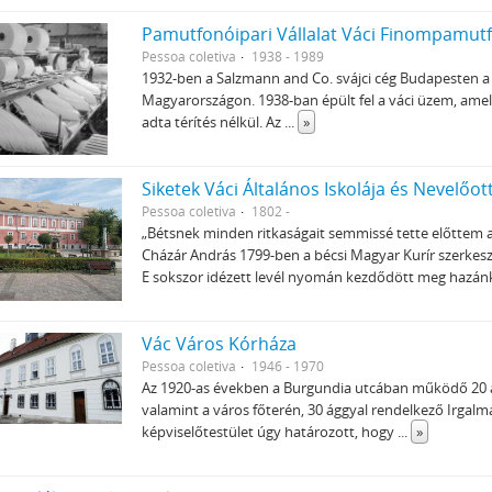
Pamutfonóipari Vállalat Váci Finompamut
Pessoa coletiva
1938 - 1989
1932-ben a Salzmann and Co. svájci cég Budapesten a XI
Magyarországon. 1938-ban épült fel a váci üzem, amely 
adta térítés nélkül. Az
...
»
Siketek Váci Általános Iskolája és Nevelőo
Pessoa coletiva
1802 -
„Bétsnek minden ritkaságait semmissé tette előttem a
Cházár András 1799-ben a bécsi Magyar Kurír szerkes
E sokszor idézett levél nyomán kezdődött meg hazá
Vác Város Kórháza
Pessoa coletiva
1946 - 1970
Az 1920-as években a Burgundia utcában működő 20 á
valamint a város főterén, 30 ággyal rendelkező Irgalma
képviselőtestület úgy határozott, hogy
...
»