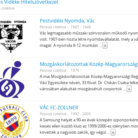
s Vidéke Hitelszövetkezet
 coletiva
Pestvidéki Nyomda, Vác
Pessoa coletiva
1907 - 1949
Vác legmagasabb műszaki színvonalon működő nyomdá
volt. 1907-ben hozta létre nyomdavállalatát, mely a 
magát. A nyomda 8-12 munkást
...
»
Mozgáskorlátozottak Közép-Magyarországi
Pessoa coletiva
1979 -
A mai Mozgáskorlátozottak Közép-Magyarországi Regio
Váci Egyesülete néven, 33 fővel. Dr. Chikán Csaba le
városában alakultak mozgássérült csoportok
...
»
VÁC FC-ZOLLNER
Pessoa coletiva
1992 - 2005
A Samsung helyét a 90-es évek közepén szponzorként p
kiesés ellen küzdő klub az 1999/2000-es idényben morá
követték a nagyobb zakók, így végül
...
»