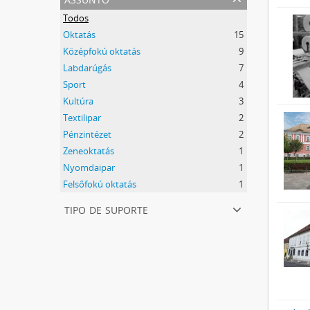
Todos
Oktatás
15
Középfokú oktatás
9
Labdarúgás
7
Sport
4
Kultúra
3
Textilipar
2
Pénzintézet
2
Zeneoktatás
1
Nyomdaipar
1
Felsőfokú oktatás
1
tipo de suporte