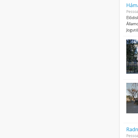
Hámá
Pessoa
Elődis
Államo
Jogutó
Radn
Pessoa