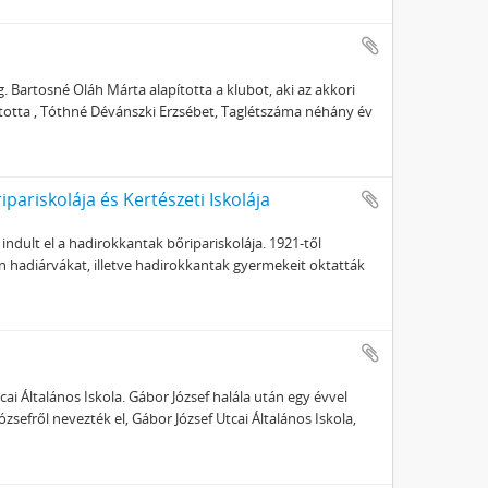
. Bartosné Oláh Márta alapította a klubot, aki az akkori
totta , Tóthné Dévánszki Erzsébet, Taglétszáma néhány év
ariskolája és Kertészeti Iskolája
dult el a hadirokkantak bőripariskolája. 1921-től
en hadiárvákat, illetve hadirokkantak gyermekeit oktatták
tcai Általános Iskola. Gábor József halála után egy évvel
ózsefről nevezték el, Gábor József Utcai Általános Iskola,