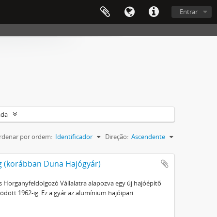
Entrar
ada
rdenar por ordem:
Identificador
Direção:
Ascendente
g (korábban Duna Hajógyár)
s Horganyfeldolgozó Vállalatra alapozva egy új hajóépítő
dött 1962-ig. Ez a gyár az alumínium hajóipari