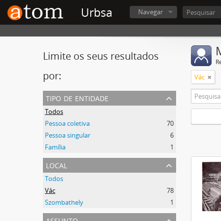
Urbsa
Navegar
Limite os seus resultados
R
por:
Vác
tipo de entidade
Todos
Pessoa coletiva
70
Pessoa singular
6
Família
1
local
Todos
Vác
78
Szombathely
1
assunto