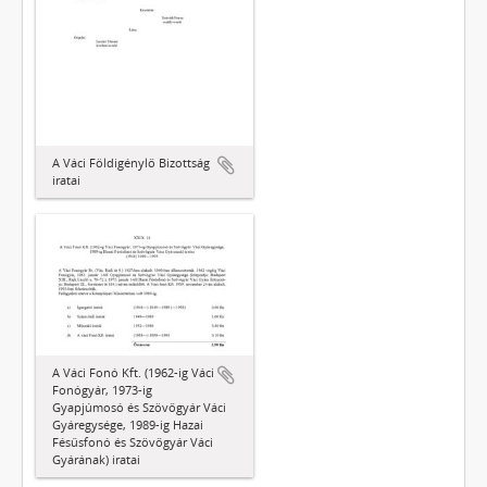
A Váci Földigénylő Bizottság
iratai
A Váci Fonó Kft. (1962-ig Váci
Fonógyár, 1973-ig
Gyapjúmosó és Szövőgyár Váci
Gyáregysége, 1989-ig Hazai
Fésűsfonó és Szövőgyár Váci
Gyárának) iratai