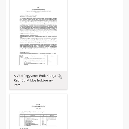
A Váci Fegyveres Erők Klubja
Radnóti Miklós Írókörének
iratai