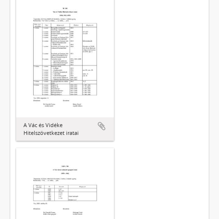
A Vác és Vidéke
Hitelszövetkezet iratai