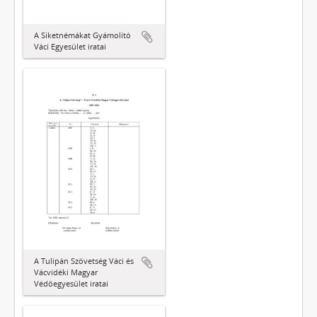
A Siketnémákat Gyámolító
Váci Egyesület iratai
A Tulipán Szövetség Váci és
Vácvidéki Magyar
Védőegyesület iratai