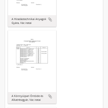
A Híradástechnikai Anyagok
Gyára, Vác iratai
A Könnyűipari Öntöde és
Alkatrészgyár, Vác iratai