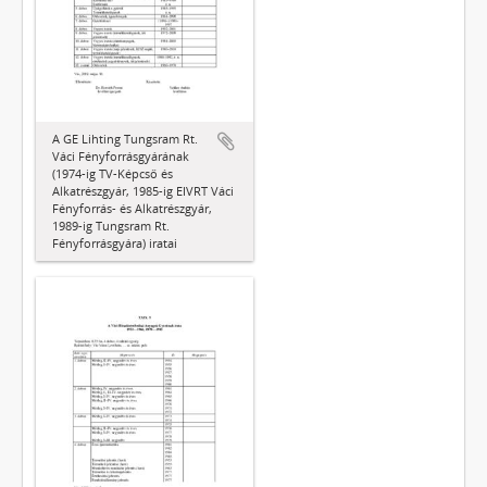
A GE Lihting Tungsram Rt.
Váci Fényforrásgyárának
(1974-ig TV-Képcső és
Alkatrészgyár, 1985-ig EIVRT Váci
Fényforrás- és Alkatrészgyár,
1989-ig Tungsram Rt.
Fényforrásgyára) iratai