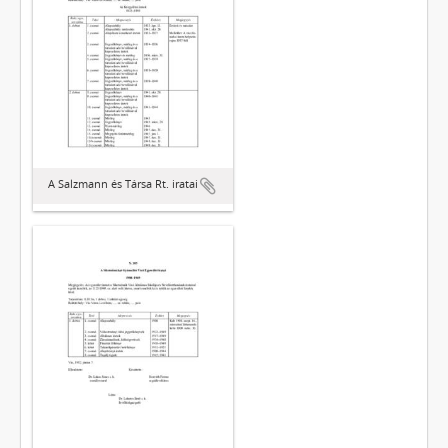
A Salzmann és Társa Rt. iratai