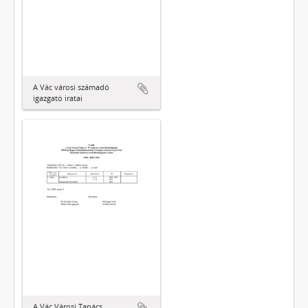
A Vác városi számadó
igazgató iratai
A Vác Városi Tanács