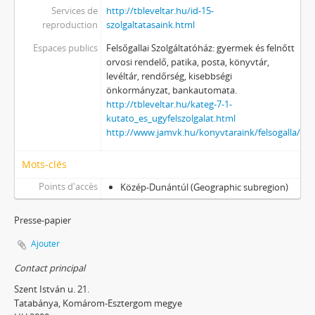
Services de
http://tbleveltar.hu/id-15-
reproduction
szolgaltatasaink.html
Espaces publics
Felsőgallai Szolgáltatóház: gyermek és felnőtt
orvosi rendelő, patika, posta, könyvtár,
levéltár, rendőrség, kisebbségi
önkormányzat, bankautomata.
http://tbleveltar.hu/kateg-7-1-
kutato_es_ugyfelszolgalat.html
http://www.jamvk.hu/konyvtaraink/felsogalla/
Mots-clés
Points d'accès
Közép-Dunántúl (Geographic subregion)
Presse-papier
Ajouter
Contact principal
Szent István u. 21.
Tatabánya, Komárom-Esztergom megye