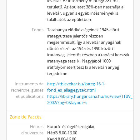
levéltár. Az intézmény mintegy 281 m2.
területű. Az épületet 38%-ban használja a
levéltár, ugyanis egyéb intézmények is
találhatók az épületben.
Fonds
Tatabánya elődközségeinek 1945 előtti
irategyüttese jelentős részben
megsemmisült. Így a levéltár anyagának
döntő részét az 1945 és 1990 közötti
iratanyag, jelentős részben a tanácsi korszak
iratanyaga teszi ki. Nagyjából 1000
iratfolyómétert tesz ki a levéltári anyag
terjedelme.
Instruments de
http://tbleveltar.hu/kateg-16-1-
recherche, guides
fond_es_allagjegyzek.html
et publications
https://library.hungaricana.hu/hu/view/TTBV_Tlf_
2002/?pg=0&layout=s
Zone de l'accès
Heures
Kutató- és ügyfélszolgálat
d'ouverture
Hétfő 8.00-16.00
Kedd 8.00-16.00