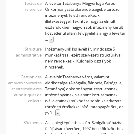
Textes de
A levéltár Tatabánya Megyei Jogú Város
référence
Önkormányzata alárendeltségébe tartozó
intézmények felett rendelkezik
illetékességgel. Tekintve, hogy az elmúlt
esztendőkben nagyon sok intézmény került
közvetlenül állami felügyelet alá, így a levéltár
...
»
Structure
Intézményünk kis levéltár, mindössze 5
administrative
munkatárssal, ezért szervezeti struktúrával
nem rendelkezik. Különálló osztályok
nincsenek.
Gestion des
A levéltár Tatabánya város, valamint
archives courantes
elődközségei (Alsógalla, Bánhida, Felsőgalla,
et intermédiaires
Tatabánya) önkormányzati testületeinek,
et politiques de
intézményeinek, valamint közüzemeinek
collecte
(vállalatainak) működése során keletkezett
történeti értékekkel bíró iratanyagát őrzi, de
gyű
...
»
Bâtiments
A jelenlegi épületbe az ún. Szolgáltatóházba
felújítását követően, 1997-ben költözött be a