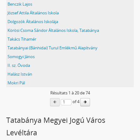
Benczik Lajos
József Attila Általános Iskola
Dolgozók Általános Iskolája
Körösi Csoma Sándor Általános Iskola, Tatabánya
Takács Tihamér
Tatabányai (Bánhidai) Turul Emlékmű Alapítvány
Somogyi János
II. sz. Óvoda
Halász István
Mokri Pál
Résultats
1
à
20
de 74
of 4
Tatabánya Megyei Jogú Város
Levéltára