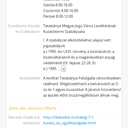
Szerda 8.00-16.00
Csütörtök 8.00-16.00
Péntek 8.00-12.00
Conditions d'accès
Tatabánya Megyei Jogú Város Levéltárának
et d'utilisation
Kutatótermi Szabályzata
I. A szabályzat elkészítéséhez alapul vett
jogszabályok
a.) 1995. évi LXVI. törvény a köziratokról, a
közlevéltárakról és a magánlevéltári anyag
védelméről (IV. fejezet 22-26. §)
b.) 1995.
...
»
Accessibilité
A levéltár Tatabánya Felsőgalla városrészében
található. Megközelíthető a belvárosból az 5-
ös és 1-egyes buszokkal. A járatok közvetlenül
az épület előtti buszmegállókban állnak meg.
Zone des services offerts
Services d'aide à la
http://tbleveltar.hu/kateg-7-1-
recherche
kutato_es_ugyfelszolgalat.html