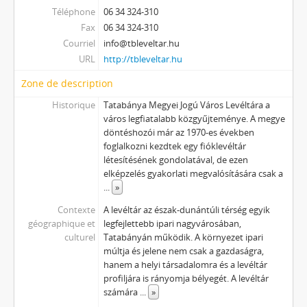
Téléphone
06 34 324-310
Fax
06 34 324-310
Courriel
info@tbleveltar.hu
URL
http://tbleveltar.hu
Zone de description
Historique
Tatabánya Megyei Jogú Város Levéltára a
város legfiatalabb közgyűjteménye. A megye
döntéshozói már az 1970-es években
foglalkozni kezdtek egy fióklevéltár
létesítésének gondolatával, de ezen
elképzelés gyakorlati megvalósítására csak a
...
»
Contexte
A levéltár az észak-dunántúli térség egyik
géographique et
legfejlettebb ipari nagyvárosában,
culturel
Tatabányán működik. A környezet ipari
múltja és jelene nem csak a gazdaságra,
hanem a helyi társadalomra és a levéltár
profiljára is rányomja bélyegét. A levéltár
számára
...
»