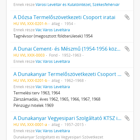
Ennek része:
Városi Levéltár és Kutatóintézet, Székesfehérvár
A Dózsa Termelőszövetkezeti Csoport iratai
HU VVL XXX-0201-h
állag
1954
Ennek része:
Vác Város Levéltára
Tagnévsor (megosztott földterületek) 1954
A Dunai Cement- és Mészmű (1954-1956 között a Tatabányai Cement -és Mészmű váci telepe), Vác iratai
HU VVL XXIX-0003
Fond
1952–1963
Ennek része:
Vác Város Levéltára
A Dunakanyar Termelőszövetkezeti Csoport iratai
HU VVL XXX-0201-b
állag
1962–1968
Ennek része:
Vác Város Levéltára
Termelési terv 1963, 1964
Zárszámadás, éves 1962, 1965, 1966, 1967, 1968
Pénzügyi hitelek 1969
A Dunakanyar Vegyesipari Szolgáltató KTSZ iratai
HU VVL XXX-0001-a
állag
1957–2015
Ennek része:
Vác Város Levéltára
Dunakanyar Szolgáltató és Vegyesipari Szövetkezet