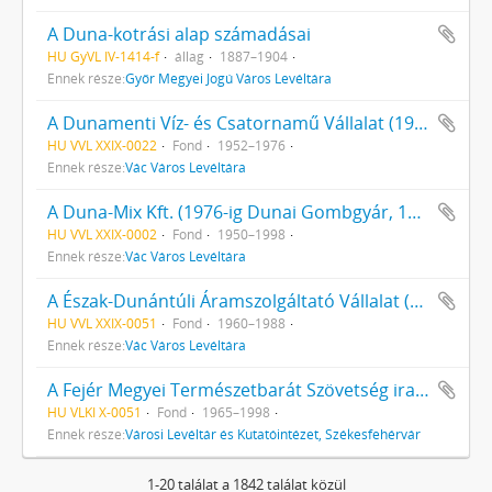
A Duna-kotrási alap számadásai
HU GyVL IV-1414-f
állag
1887–1904
Ennek része:
Győr Megyei Jogú Város Levéltára
A Dunamenti Víz- és Csatornamű Vállalat (1955-ig Váci Víz- és Csatornaművek) iratai
HU VVL XXIX-0022
Fond
1952–1976
Ennek része:
Vác Város Levéltára
A Duna-Mix Kft. (1976-ig Dunai Gombgyár, 1993-ig Dunai Tömegcikkipari Vállalat), Vác iratai
HU VVL XXIX-0002
Fond
1950–1998
Ennek része:
Vác Város Levéltára
A Észak-Dunántúli Áramszolgáltató Vállalat (ÉDÁSZ) Esztergomi Igazgatósága Váci Üzemvezetőségének iratai
HU VVL XXIX-0051
Fond
1960–1988
Ennek része:
Vác Város Levéltára
A Fejér Megyei Természetbarát Szövetség iratai
HU VLKI X-0051
Fond
1965–1998
Ennek része:
Városi Levéltár és Kutatóintézet, Székesfehérvár
1-20 találat a 1842 találat közül