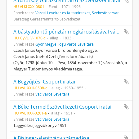
A Barátság Garázsfenntartó Szövetkezet iratai
HU VLKI XXX-0801
Fond
1971–1996
Ennek része:
Városi Levéltár és Kutatóintézet, Székesfehérvár
Barátság Garázsfenntartó Szövetkezet
A bástyadöntő pénztár megkárosításával vádolt Czeh János ügyére vonatkozó iratok
HU GyVL IV-1070-c
állag
1833
Ennek része:
Győr Megyei Jogú Város Levéltára
Czech János Győr városi bíró bűnfenyítő ügye.
Czech János (néhol Czeh János formában is)
(Győr, 1798. június 10. – Pest, 1854. november 1.) városi bíró, a
Magyar Tudományos Akadémia tagja.
A Begyűjtési Csoport iratai
HU VVL XXIII-0508-c
állag
1950–1955
Ennek része:
Vác Város Levéltára
A Béke Termelőszövetkezeti Csoport iratai
HU VVL XXX-0201-a
állag
1951
Ennek része:
Vác Város Levéltára
Taggyűlési jegyzőkönyv 1951
A Bisinger-alapítvány számadásai