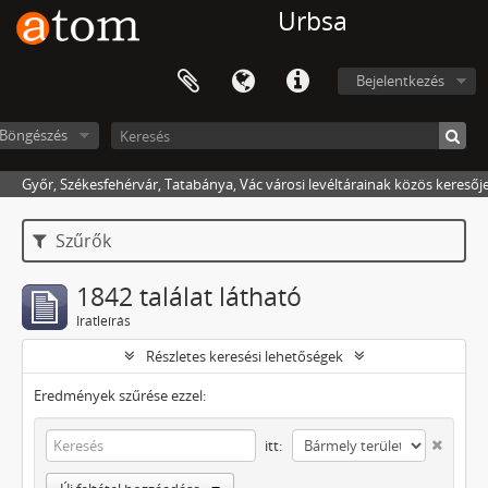
Urbsa
Bejelentkezés
Böngészés
Győr, Székesfehérvár, Tatabánya, Vác városi levéltárainak közös keresőj
Szűrők
1842 találat látható
Iratleírás
Részletes keresési lehetőségek
Eredmények szűrése ezzel:
itt: