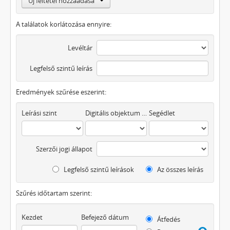
Új feltétel hozzáadása
A találatok korlátozása ennyire:
Levéltár
Legfelső szintű leírás
Eredmények szűrése eszerint:
Leírási szint
Digitális objektum áll rendelkezésre
Segédlet
Szerzői jogi állapot
Legfelső szintű leírások
Az összes leírás
Szűrés időtartam szerint:
Kezdet
Befejező dátum
Átfedés