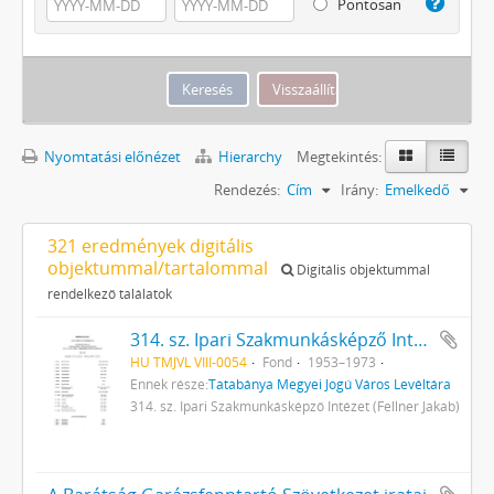
Pontosan
Nyomtatási előnézet
Hierarchy
Megtekintés:
Rendezés:
Cím
Irány:
Emelkedő
321 eredmények digitális
objektummal/tartalommal
Digitális objektummal
rendelkező találatok
314. sz. Ipari Szakmunkásképző Intézet (Fellner Jakab)
HU TMJVL VIII-0054
Fond
1953–1973
Ennek része:
Tatabánya Megyei Jogú Város Levéltára
314. sz. Ipari Szakmunkásképző Intézet (Fellner Jakab)