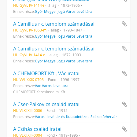
HU GyVL IV-1414-i
állag
1872–1906
Ennek része:
Győr Megyei Jogú Város Levéltára
A Camillus rk. templom számadásai
HU GyVL IV-1063-m
állag
1790–1847
Ennek része:
Győr Megyei Jogú Város Levéltára
A Camillus rk. templom számadásai
HU GyVL IV-1414-e
állag
1872–1903
Ennek része:
Győr Megyei Jogú Város Levéltára
A CHEMOFORT Kft., Vác iratai
HU VVL XXIX-0703
Fond
1996–1997
Ennek része:
Vác Város Levéltára
CHEMOFORT Kereskedelmi Kft.
A Cser-Palkovics család iratai
HU VLKI XIII-0006
Fond
1915
Ennek része:
Városi Levéltár és Kutatóintézet, Székesfehérvár
A Csihás család iratai
HU VLKI XIII-0004
Fond
1919–1995