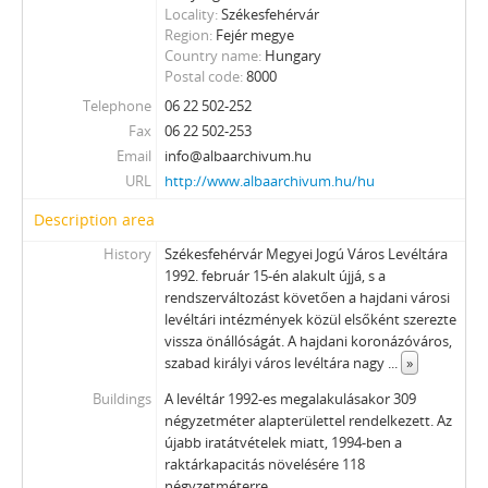
Locality
Székesfehérvár
Region
Fejér megye
Country name
Hungary
Postal code
8000
Telephone
06 22 502-252
Fax
06 22 502-253
Email
info@albaarchivum.hu
URL
http://www.albaarchivum.hu/hu
Description area
History
Székesfehérvár Megyei Jogú Város Levéltára
1992. február 15-én alakult újjá, s a
rendszerváltozást követően a hajdani városi
levéltári intézmények közül elsőként szerezte
vissza önállóságát. A hajdani koronázóváros,
szabad királyi város levéltára nagy
...
»
Buildings
A levéltár 1992-es megalakulásakor 309
négyzetméter alapterülettel rendelkezett. Az
újabb iratátvételek miatt, 1994-ben a
raktárkapacitás növelésére 118
négyzetméterre