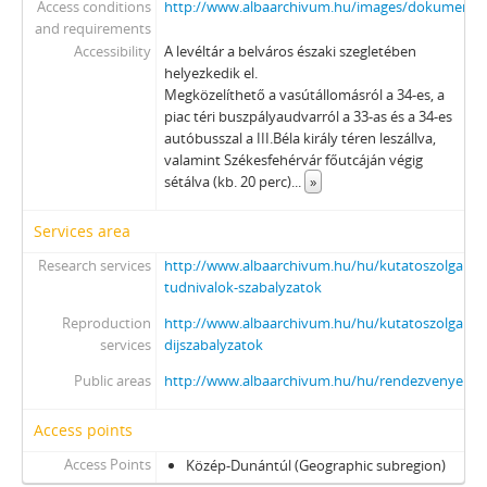
Access conditions
http://www.albaarchivum.hu/images/dokumentu
and requirements
Accessibility
A levéltár a belváros északi szegletében
helyezkedik el.
Megközelíthető a vasútállomásról a 34-es, a
piac téri buszpályaudvarról a 33-as és a 34-es
autóbusszal a III.Béla király téren leszállva,
valamint Székesfehérvár főutcáján végig
sétálva (kb. 20 perc)
...
»
Services area
Research services
http://www.albaarchivum.hu/hu/kutatoszolgalat/
tudnivalok-szabalyzatok
Reproduction
http://www.albaarchivum.hu/hu/kutatoszolgalat/s
services
dijszabalyzatok
Public areas
http://www.albaarchivum.hu/hu/rendezvenyeink/k
Access points
Access Points
Közép-Dunántúl (Geographic subregion)