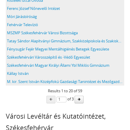
Kisteleki utcai Óvoda
Ferenc József Nőnevelő Intézet
Móri Járásbíróság
Fehérvár Televízió
MSZMP Székesfehérvár Városi Bizottsága
Tatay Sándor Alapítványi Gimnázium, Szakközépiskola és Szakiskola, Székesfehérvár
Fénysugár Fejér Megyei Mentálhigiénés Betegek Egyesülete
Székesfehérvári Városszépítő és -Védő Egyesület
Székesfehérvári Magyar Királyi Állami Ybl Miklós Gimnázium
Kállay István
M. kir. Szent István Középfokú Gazdasági Tanintézet és Mezőgazdasági Szaktanácsadó Állomás
Results
1
to
20
of 59
of 3
Városi Levéltár és Kutatóintézet,
Székesfehérvár