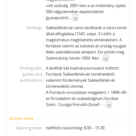
volt szükség. 2001-ben a az intézmény újabb
506 négyzetméter alapterülettel
gyarapodott.
...
»
Holdings
Székesfehérvár város levéltárát a város török
általi elfoglalása (1543. szept. 3.) előtt a
magisztrátus megkísérelte elmenekíteni. A
források szerint az iratokat az ország nyugati
felén szándékoztak elrejteni. Ezt erősíti meg
Szamosközy István 1604. febr.
...
»
Finding aids,
A levéltár két kiadványsorozatot indított:
guides and
Források Székesfehérvár történetéből,
publications
valamint Közlemények Székesfehérvár
történetéből címmel.
A Források-sorozatban megjelent: I. 1848–49-
es forradalom és szabadságharc forrásai.
Szerk.: Csurgai Horváth József –
...
»
Access area
Opening times
hétfőtől csütörtökig: 8.00 – 15.30