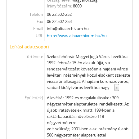
Ország neve
Magyarország
Irányítószám
8000
Telefon
06 22 502-252
Fax
06 22 502-253
Email
info@albaarchivum.hu
URL
http://www.albaarchivum.hu/hu
Leírási adatcsoport
Története
Székesfehérvár Megyei Jogú Város Levéltára
1992. február 15-én alakult újjá, s a
rendszerváltozást követően a hajdani városi
levéltári intézmények közül elsőként szerezte
vissza önállóságát. A hajdani koronázóváros,
szabad királyi város levéltára nagy
...
»
Épület(ek)
A levéltár 1992-es megalakulásakor 309
négyzetméter alapterülettel rendelkezett. Az
újabb iratátvételek miatt, 1994-ben a
raktárkapacitás növelésére 118
négyzetméterre
volt szükség. 2001-ben a az intézmény újabb
506 négyzetméter alapterülettel