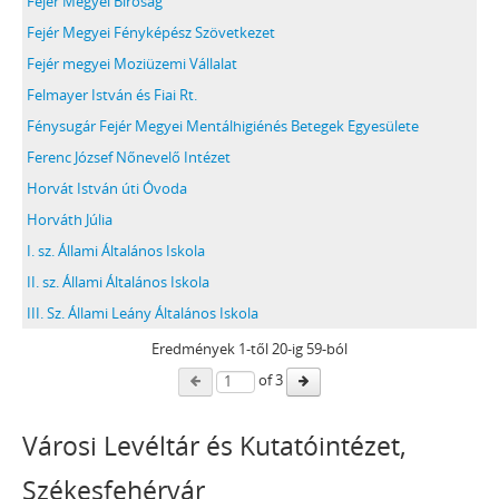
Fejér Megyei Bíróság
Fejér Megyei Fényképész Szövetkezet
Fejér megyei Moziüzemi Vállalat
Felmayer István és Fiai Rt.
Fénysugár Fejér Megyei Mentálhigiénés Betegek Egyesülete
Ferenc József Nőnevelő Intézet
Horvát István úti Óvoda
Horváth Júlia
I. sz. Állami Általános Iskola
II. sz. Állami Általános Iskola
III. Sz. Állami Leány Általános Iskola
Eredmények
1
-től
20
-ig 59-ból
of 3
Városi Levéltár és Kutatóintézet,
Székesfehérvár