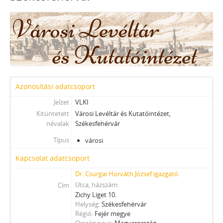
Azonosítási adatcsoport
Jelzet
VLKI
Kitüntetett
Városi Levéltár és Kutatóintézet,
névalak
Székesfehérvár
Típus
városi
Kapcsolat adatcsoport
Dr. Csurgai Horváth József igazgató
Utca, házszám
Cím
Zichy Liget 10.
Helység
Székesfehérvár
Régió
Fejér megye