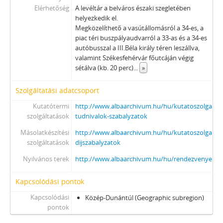
Elérhetőség
A levéltár a belváros északi szegletében
helyezkedik el.
Megközelíthető a vasútállomásról a 34-es, a
piac téri buszpályaudvarról a 33-as és a 34-es
autóbusszal a III.Béla király téren leszállva,
valamint Székesfehérvár főutcáján végig
sétálva (kb. 20 perc)
...
»
Szolgáltatási adatcsoport
Kutatótermi
http://www.albaarchivum.hu/hu/kutatoszolgalat/
szolgáltatások
tudnivalok-szabalyzatok
Másolatkészítési
http://www.albaarchivum.hu/hu/kutatoszolgalat/s
szolgáltatások
dijszabalyzatok
Nyilvános terek
http://www.albaarchivum.hu/hu/rendezvenyeink/k
Kapcsolódási pontok
Kapcsolódási
Közép-Dunántúl (Geographic subregion)
pontok