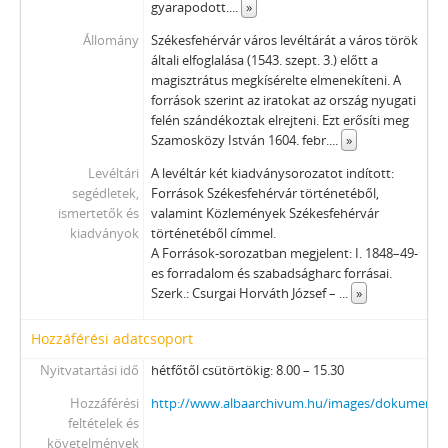
gyarapodott.
...
»
Állomány
Székesfehérvár város levéltárát a város török
általi elfoglalása (1543. szept. 3.) előtt a
magisztrátus megkísérelte elmenekíteni. A
források szerint az iratokat az ország nyugati
felén szándékoztak elrejteni. Ezt erősíti meg
Szamosközy István 1604. febr.
...
»
Levéltári
A levéltár két kiadványsorozatot indított:
segédletek,
Források Székesfehérvár történetéből,
ismertetők és
valamint Közlemények Székesfehérvár
kiadványok
történetéből címmel.
A Források-sorozatban megjelent: I. 1848–49-
es forradalom és szabadságharc forrásai.
Szerk.: Csurgai Horváth József –
...
»
Hozzáférési adatcsoport
Nyitvatartási idő
hétfőtől csütörtökig: 8.00 – 15.30
Hozzáférési
http://www.albaarchivum.hu/images/dokumentu
feltételek és
követelmények