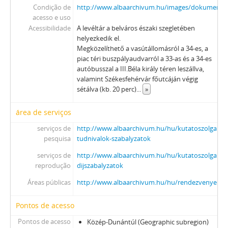
Condição de
http://www.albaarchivum.hu/images/dokumentu
acesso e uso
Acessibilidade
A levéltár a belváros északi szegletében
helyezkedik el.
Megközelíthető a vasútállomásról a 34-es, a
piac téri buszpályaudvarról a 33-as és a 34-es
autóbusszal a III.Béla király téren leszállva,
valamint Székesfehérvár főutcáján végig
sétálva (kb. 20 perc)
...
»
área de serviços
serviços de
http://www.albaarchivum.hu/hu/kutatoszolgalat/
pesquisa
tudnivalok-szabalyzatok
serviços de
http://www.albaarchivum.hu/hu/kutatoszolgalat/s
reprodução
dijszabalyzatok
Áreas públicas
http://www.albaarchivum.hu/hu/rendezvenyeink/k
Pontos de acesso
Pontos de acesso
Közép-Dunántúl (Geographic subregion)