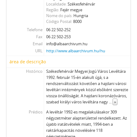
Localidade
Székesfehérvár
Região
Fejér megye
Nome do país
Hungria
Código Postal
8000
Telefone
06 22 502-252
Fax
06 22 502-253
Email
info@albaarchivum.hu
URL
http://www.albaarchivum.hu/hu
área de descrição
Histórico
Székesfehérvár Megyei Jogú Város Levéltára
1992. február 15-én alakult újjá, s a
rendszerváltozást követően a hajdani városi
levéltári intézmények közül elsőként szerezte
vissza önállóságát. A hajdani koronázóváros,
szabad királyi város levéltára nagy
...
»
Prédios
A levéltár 1992-es megalakulásakor 309
négyzetméter alapterülettel rendelkezett. Az
újabb iratátvételek miatt, 1994-ben a
raktárkapacitás növelésére 118
négyzetméterre