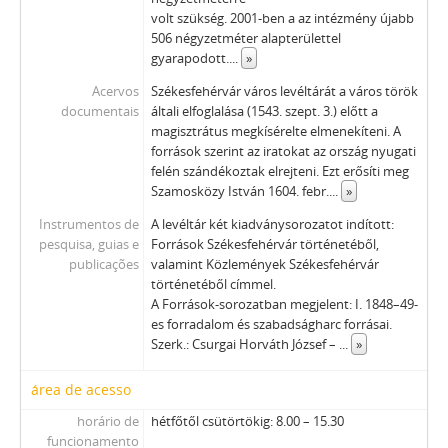
volt szükség. 2001-ben a az intézmény újabb
506 négyzetméter alapterülettel
gyarapodott.
...
»
Acervos
Székesfehérvár város levéltárát a város török
documentais
általi elfoglalása (1543. szept. 3.) előtt a
magisztrátus megkísérelte elmenekíteni. A
források szerint az iratokat az ország nyugati
felén szándékoztak elrejteni. Ezt erősíti meg
Szamosközy István 1604. febr.
...
»
Instrumentos de
A levéltár két kiadványsorozatot indított:
pesquisa, guias e
Források Székesfehérvár történetéből,
publicações
valamint Közlemények Székesfehérvár
történetéből címmel.
A Források-sorozatban megjelent: I. 1848–49-
es forradalom és szabadságharc forrásai.
Szerk.: Csurgai Horváth József –
...
»
área de acesso
horário de
hétfőtől csütörtökig: 8.00 – 15.30
funcionamento