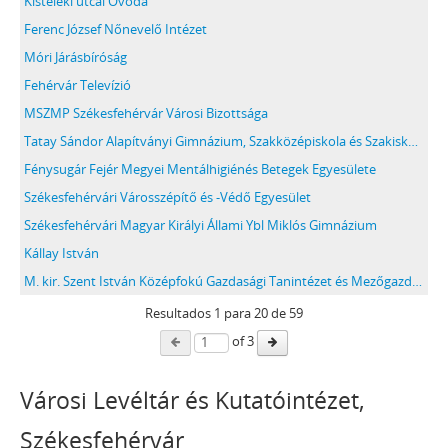
Kisteleki utcai Óvoda
Ferenc József Nőnevelő Intézet
Móri Járásbíróság
Fehérvár Televízió
MSZMP Székesfehérvár Városi Bizottsága
Tatay Sándor Alapítványi Gimnázium, Szakközépiskola és Szakiskola, Székesfehérvár
Fénysugár Fejér Megyei Mentálhigiénés Betegek Egyesülete
Székesfehérvári Városszépítő és -Védő Egyesület
Székesfehérvári Magyar Királyi Állami Ybl Miklós Gimnázium
Kállay István
M. kir. Szent István Középfokú Gazdasági Tanintézet és Mezőgazdasági Szaktanácsadó Állomás
Resultados
1
para
20
de 59
of 3
Városi Levéltár és Kutatóintézet,
Székesfehérvár